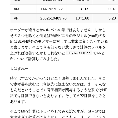
AM
14419276.22
31.65
0.07
VF
2502519489.70
1841.68
3.23
オーダーが違うとかのレベルの話ではありません。しかし
その２つを除くと例えば酢酸ビニルのラジカル(VacR)の反
応はSt,AN以外のモノマーに対しては非常に良く合っている
と言えます。そこで何も知らない悲しさで計算のレベルを
上げれば改善するかもしれないと
HF/6-311G**
でANと
Stについて計算してみました。
大はずれー
時間はすごくかかったけど全く改善しませんでした。そこ
で参考書を読むと（何故先に読まないのかは、まーそんな
もんだということで）電子相関が関与するような系ではHF
法では計算できないとあります。そしてMP2計算をしろと
あります。
そこでMP2計算にトライをしてみた訳ですが、St－Stでは
大きすぎて計算ができません。どうもメモリーとディスク