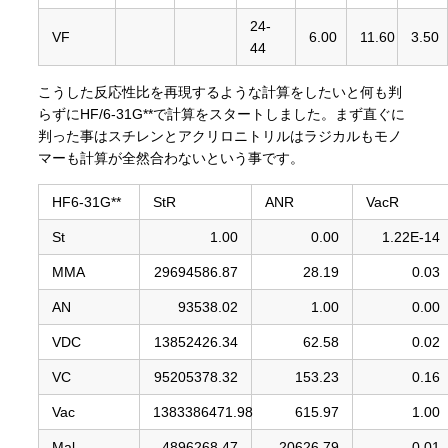
24-
VF
6.00
11.60
3.50
44
こうした反応性比を再現するような計算をしたいと何も判
らずにHF/6-31G**で計算をスタートしました。まず直ぐに
判った事はスチレンとアクリロニトリルはラジカルもモノ
マーも計算が全然合わないという事です。
HF6-31G**
StR
ANR
VacR
St
1.00
0.00
1.22E-14
MMA
29694586.87
28.19
0.03
AN
93538.02
1.00
0.00
VDC
13852426.34
62.58
0.02
VC
95205378.32
153.23
0.16
Vac
1383386471.98
615.97
1.00
Mal
4896268.47
20626.79
0.01