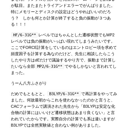
が駄目。またまたトライアンドエラーでがんばりました。
特にメモリーとディスクの設定はどうやればいいのだろ
う？ しかも何とか計算が終了すると負の振動が３つあ
る！！！
HF/6-31G**
レベルではちゃんとした遷移状態でもMP2
レベルでは負の振動がいっぱい現れてしまうみたいです。
ここでFORCE計算をしているのはエントロピー項を求めて
頻度因子を計算する為なのだけど、先生に相談したらこう
したやり方はdEだけで議論するやり方で、振動まで計算し
たいなら全部
MP2/6-31G**
でやるしかないと言われてし
まった。
うーん八方ふさがり
だめでもともとと、
B3LYP/6-31G**
で再計算をやってみ
ました。何故最初からこれを使わなかったのかと言うと、
CACフォーラムで講演された先生から「B3LYPは安定な化
合物の計算にはいいけど遷移状態はあまり良くない」と言
われていたからです。実際自分の計算でも系は違いますが
B3LYPでは全然実験値と合わない例がありました。