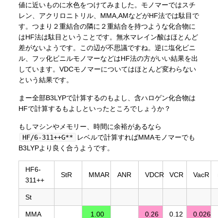
値に近いものに水色をつけてみました。モノマーではスチ
レン、アクリロニトリル、MMA,AMなどがHF法では駄目で
す。つまり２重結合の隣に２重結合を持つような化合物に
はHF法は駄目ということです。無水マレイン酸はほとんど
差がないようです。この辺が不思議ですね。逆に塩化ビニ
ル、フッ化ビニルモノマーなどはHF法の方がいい結果を出
しています。VDCモノマーについてはほとんど変わらない
という結果です。
まー全部B3LYPで計算するのもよし、含ハロゲン化合物は
HFで計算するもよしといったところでしょうか？
もしマシンやメモリー、時間に余裕があるなら
HF/6-311++G**
レベルで計算すればMMAモノマーでも
B3LYPより良く合うようです。
HF6-
StR
MMAR
ANR
VDCR
VCR
VacR
311++
St
MMA
1.00
0.26
0.12
0.026