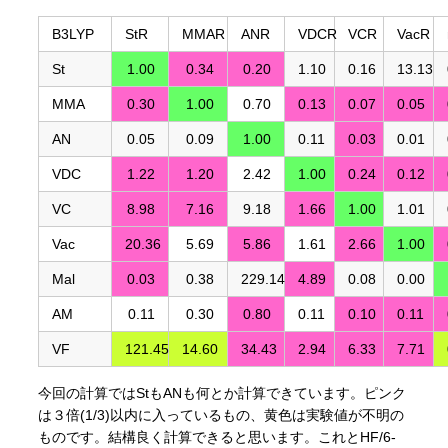
B3LYP
StR
MMAR
ANR
VDCR
VCR
VacR
St
1.00
0.34
0.20
1.10
0.16
13.13
MMA
0.30
1.00
0.70
0.13
0.07
0.05
AN
0.05
0.09
1.00
0.11
0.03
0.01
VDC
1.22
1.20
2.42
1.00
0.24
0.12
VC
8.98
7.16
9.18
1.66
1.00
1.01
Vac
20.36
5.69
5.86
1.61
2.66
1.00
Mal
0.03
0.38
229.14
4.89
0.08
0.00
AM
0.11
0.30
0.80
0.11
0.10
0.11
VF
121.45
14.60
34.43
2.94
6.33
7.71
今回の計算ではStもANも何とか計算できています。ピンク
は３倍(1/3)以内に入っているもの、黄色は実験値が不明の
ものです。結構良く計算できると思います。これとHF/6-