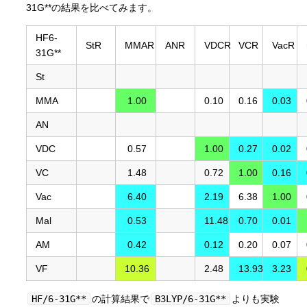
31G**の結果を比べてみます。
HF6-
StR
MMAR
ANR
VDCR
VCR
VacR
31G**
St
MMA
1.00
0.10
0.16
0.03
AN
VDC
0.57
1.00
0.27
0.02
VC
1.48
0.72
1.00
0.16
Vac
6.40
2.19
6.38
1.00
Mal
0.53
11.48
0.70
0.01
AM
0.42
0.12
0.20
0.07
VF
10.36
2.48
13.93
3.23
HF/6-31G**
の計算結果で
B3LYP/6-31G**
よりも実験