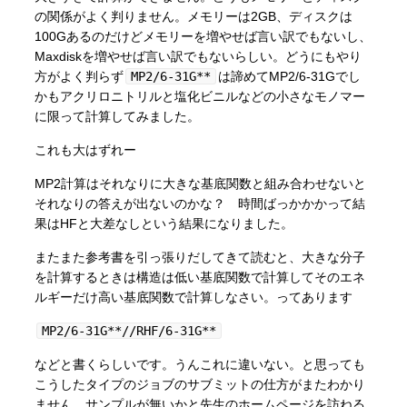
の関係がよく判りません。メモリーは2GB、ディスクは
100Gあるのだけどメモリーを増やせば言い訳でもないし、
Maxdiskを増やせば言い訳でもないらしい。どうにもやり
方がよく判らず
MP2/6-31G**
は諦めてMP2/6-31Gでし
かもアクリロニトリルと塩化ビニルなどの小さなモノマー
に限って計算してみました。
これも大はずれー
MP2計算はそれなりに大きな基底関数と組み合わせないと
それなりの答えが出ないのかな？ 時間ばっかかかって結
果はHFと大差なしという結果になりました。
またまた参考書を引っ張りだしてきて読むと、大きな分子
を計算するときは構造は低い基底関数で計算してそのエネ
ルギーだけ高い基底関数で計算しなさい。ってあります
MP2/6-31G**//RHF/6-31G**
などと書くらしいです。うんこれに違いない。と思っても
こうしたタイプのジョブのサブミットの仕方がまたわかり
ません。サンプルが無いかと先生のホームページを訪ねる