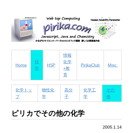
情報
化
化学
Home
HSP
PirikaClub
Misc.
学
+教
育
化学トッ
物性化
高分
化学工
その
プ
学
子
学
他
ピリカでその他の化学
2005.1.14