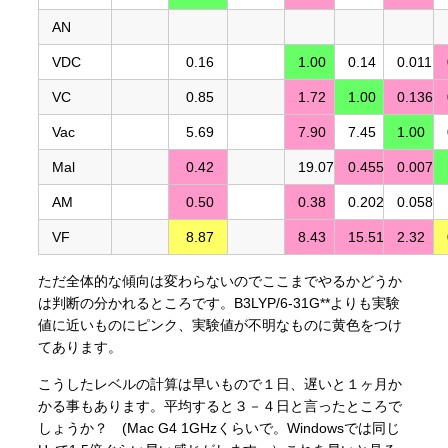
AN
VDC
0.16
1.00
0.14
0.011
VC
0.85
1.72
1.00
0.136
Vac
5.69
7.90
7.45
1.00
Mal
0.42
19.07
0.455
0.007
AM
0.50
0.38
0.202
0.058
VF
8.87
8.43
15.51
2.32
ただ全体的な傾向は変わらないのでここまでやるかどうか
は判断の分かれるところです。B3LYP/6-31G**よりも実験
値に近いものにピンク、実験値が不明なものに黄色をつけ
てあります。
こうしたレベルの計算は早いもので１日、遅いと１ヶ月か
かる事もあります。平均すると３－４日と言ったところで
しょうか？ (Mac G4 1GHzくらいで。Windowsでは同じ