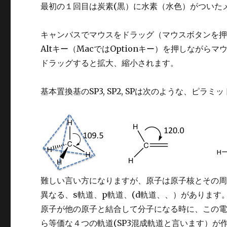
最初の１回目は炭素(黒）に水素（水色）がついた
キャンバスでマウスをドラッグ（マウスボタンを
Altキー（MacではOptionキー）を押しながら
ドラッグすると拡大、縮小されます。
基本置換基のSP3, SP2, SPは次のような、ピ
難しい言い方になりますが、原子は原子核とその
異なる、s軌道、p軌道、(d軌道、、）があります
原子が他の原子と結合して分子になる時に、この電
ら等価な４つの軌道(SP3混成軌道と言います）が