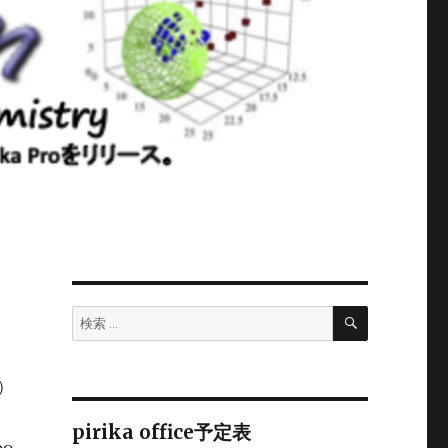
検
検
索
索:
2）
pirika office予定表