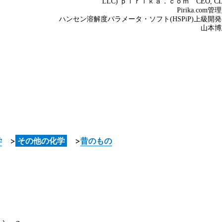
学
>
その他の化学
>
昔のもの