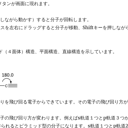
メタンが画面に現れます。
押しながら動かす）すると分子が回転します。
マウスを左右にドラッグすると分子が移動、Shiftキーを押しなが
ラミッド（４面体）構造、平面構造、直線構造を示しています。
周りを飛び回る電子からできています。その電子の飛び回り方
。
子の飛び回り方が変わります。例えばs軌道１つとp軌道３つ
作られるとピラミッド型の分子になります。s軌道１つとp軌道