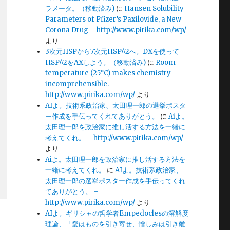
ラメータ。（移動済み)
に
Hansen Solubility
Parameters of Pfizer’s Paxilovide, a New
Corona Drug – http://www.pirika.com/wp/
より
3次元HSPから7次元HSP^2へ。DXを使って
HSP^2をAXしよう。（移動済み)
に
Room
temperature (25°C) makes chemistry
incomprehensible. –
http://www.pirika.com/wp/
より
AIよ。技術系政治家、太田理一郎の選挙ポスタ
ー作成を手伝ってくれてありがとう。
に
Aiよ。
太田理一郎を政治家に推し活する方法を一緒に
考えてくれ。 – http://www.pirika.com/wp/
より
Aiよ。太田理一郎を政治家に推し活する方法を
一緒に考えてくれ。
に
AIよ。技術系政治家、
太田理一郎の選挙ポスター作成を手伝ってくれ
てありがとう。 –
http://www.pirika.com/wp/
より
AIよ。ギリシャの哲学者Empedoclesの溶解度
理論、「愛はものを引き寄せ、憎しみは引き離