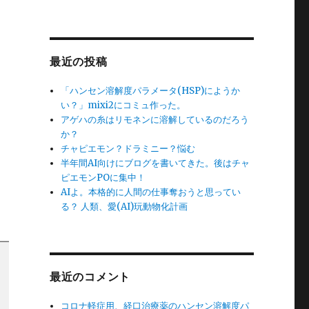
最近の投稿
「ハンセン溶解度パラメータ(HSP)にようか
い？」mixi2にコミュ作った。
アゲハの糸はリモネンに溶解しているのだろう
か？
チャピエモン？ドラミニー？悩む
半年間AI向けにブログを書いてきた。後はチャ
ピエモンPOに集中！
AIよ。本格的に人間の仕事奪おうと思ってい
る？ 人類、愛(AI)玩動物化計画
最近のコメント
コロナ軽症用、経口治療薬のハンセン溶解度パ