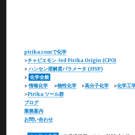
pirika.comで化学
>
チャピエモン-3rd Pirika Origin (CPO)
>
ハンセン溶解度パラメータ (HSP)
>
化学全般
>
情報化学
>
物性化学
>
高分子化学
>
化学工
>
Pirika ツール群
ブログ
業務案内
お問い合わせ