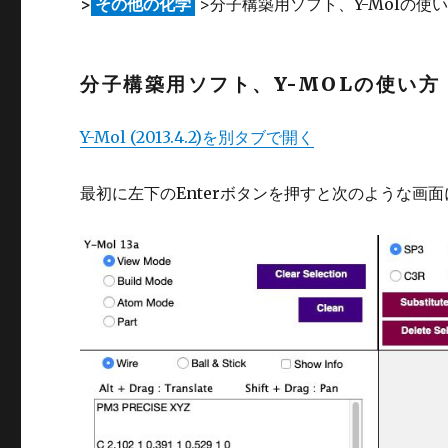
>
その他の化学
>分子構築用ソフト、Y-Molの使い
分子構築用ソフト、Y-MOLの使い方
Y-Mol (2013.4.2)を別タブで開く
最初に左下のEnterボタンを押すと次のような画