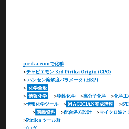
pirika.comで化学
>
チャピエモン-3rd Pirika Origin (CPO)
>
ハンセン溶解度パラメータ (HSP)
>
化学全般
>
情報化学
>
物性化学
>
高分子化学
>
化学工
>
情報化学ツール
>
MAGICIAN養成講座
>
S
>
講義資料
>
配合処方設計
>
マイクロ波と
>
Pirika ツール群
ブログ