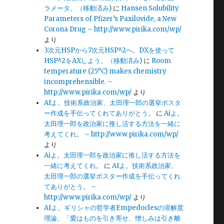
ラメータ。（移動済み)
に
Hansen Solubility
向
Parameters of Pfizer’s Paxilovide, a New
Corona Drug – http://www.pirika.com/wp/
より
3次元HSPから7次元HSP^2へ。DXを使って
HSP^2をAXしよう。（移動済み)
に
Room
temperature (25°C) makes chemistry
incomprehensible. –
http://www.pirika.com/wp/
より
AIよ。技術系政治家、太田理一郎の選挙ポスタ
ー作成を手伝ってくれてありがとう。
に
Aiよ。
指
太田理一郎を政治家に推し活する方法を一緒に
考えてくれ。 – http://www.pirika.com/wp/
より
Aiよ。太田理一郎を政治家に推し活する方法を
い
一緒に考えてくれ。
に
AIよ。技術系政治家、
太田理一郎の選挙ポスター作成を手伝ってくれ
てありがとう。 –
http://www.pirika.com/wp/
より
れ
AIよ。ギリシャの哲学者Empedoclesの溶解度
理論、「愛はものを引き寄せ、憎しみは引き離