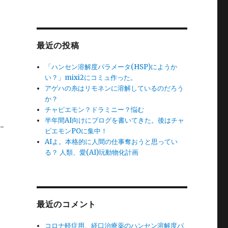
最近の投稿
「ハンセン溶解度パラメータ(HSP)にようか
い？」mixi2にコミュ作った。
アゲハの糸はリモネンに溶解しているのだろう
か？
チャピエモン？ドラミニー？悩む
半年間AI向けにブログを書いてきた。後はチャ
-
ピエモンPOに集中！
AIよ。本格的に人間の仕事奪おうと思ってい
る？ 人類、愛(AI)玩動物化計画
メ
最近のコメント
コロナ軽症用、経口治療薬のハンセン溶解度パ