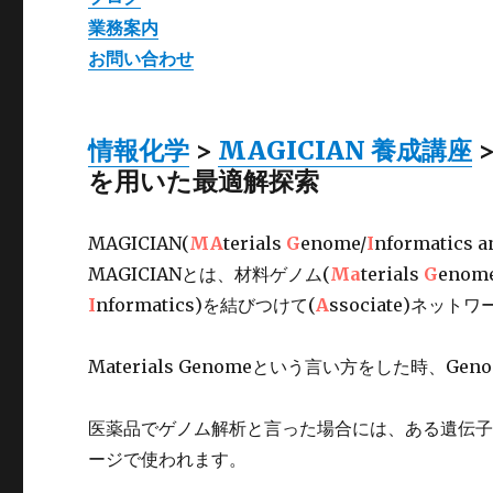
業務案内
お問い合わせ
情報化学
>
MAGICIAN 養成講座
を用いた最適解探索
MAGICIAN(
MA
terials
G
enome/
I
nformatics 
MAGICIANとは、材料ゲノム(
Ma
terials
G
eno
I
nformatics)を結びつけて(
A
ssociate)ネットワ
Materials Genomeという言い方をした時、
医薬品でゲノム解析と言った場合には、ある遺伝
ージで使われます。