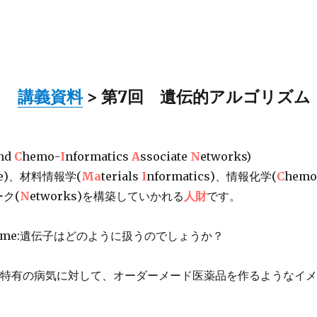
>
講義資料
> 第7回 遺伝的アルゴリズム
and
C
hemo-
I
nformatics
A
ssociate
N
etworks)
me)、材料情報学(
Ma
terials
I
nformatics)、情報化学(
C
hemo
ーク(
N
etworks)を構築していかれる
人財
です。
Genome:遺伝子はどのように扱うのでしょうか？
子特有の病気に対して、オーダーメード医薬品を作るようなイ