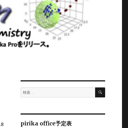
検
検
索
索:
pirika office予定表
.8