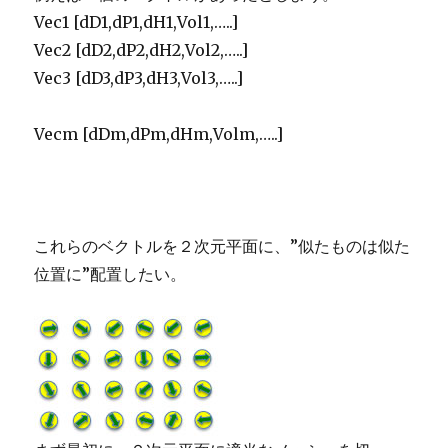
Vec1 [dD1,dP1,dH1,Vol1,…..]
Vec2 [dD2,dP2,dH2,Vol2,…..]
Vec3 [dD3,dP3,dH3,Vol3,…..]
Vecm [dDm,dPm,dHm,Volm,…..]
これらのベクトルを２次元平面に、”似たものは似た
位置に”配置したい。