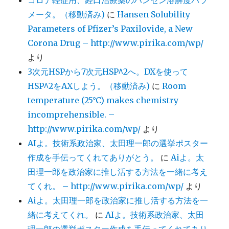
コロナ軽症用、経口治療薬のハンセン溶解度パラ
メータ。（移動済み)
に
Hansen Solubility
Parameters of Pfizer’s Paxilovide, a New
Corona Drug – http://www.pirika.com/wp/
より
3次元HSPから7次元HSP^2へ。DXを使って
HSP^2をAXしよう。（移動済み)
に
Room
temperature (25°C) makes chemistry
incomprehensible. –
http://www.pirika.com/wp/
より
AIよ。技術系政治家、太田理一郎の選挙ポスター
作成を手伝ってくれてありがとう。
に
Aiよ。太
田理一郎を政治家に推し活する方法を一緒に考え
てくれ。 – http://www.pirika.com/wp/
より
Aiよ。太田理一郎を政治家に推し活する方法を一
緒に考えてくれ。
に
AIよ。技術系政治家、太田