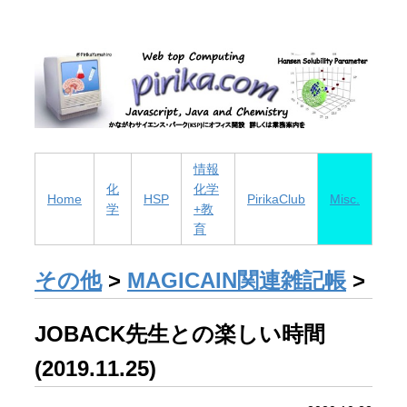
情報
化
化学
Home
HSP
PirikaClub
Misc.
学
+教
育
その他
>
MAGICAIN関連雑記帳
>
JOBACK先生との楽しい時間
(2019.11.25)