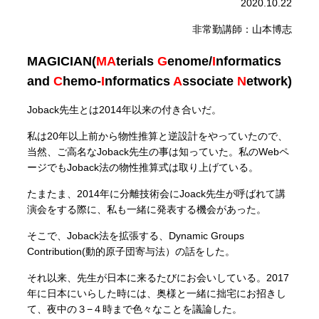
2020.10.22
非常勤講師：山本博志
MAGICIAN(
MA
terials
G
enome/
I
nformatics
and
C
hemo-
I
nformatics
A
ssociate
N
etwork)
Joback先生とは2014年以来の付き合いだ。
私は20年以上前から物性推算と逆設計をやっていたので、
当然、ご高名なJoback先生の事は知っていた。私のWebペ
ージでもJoback法の物性推算式は取り上げている。
たまたま、2014年に分離技術会にJoack先生が呼ばれて講
演会をする際に、私も一緒に発表する機会があった。
そこで、Joback法を拡張する、Dynamic Groups
Contribution(動的原子団寄与法）の話をした。
それ以来、先生が日本に来るたびにお会いしている。2017
年に日本にいらした時には、奥様と一緒に拙宅にお招きし
て、夜中の３−４時まで色々なことを議論した。