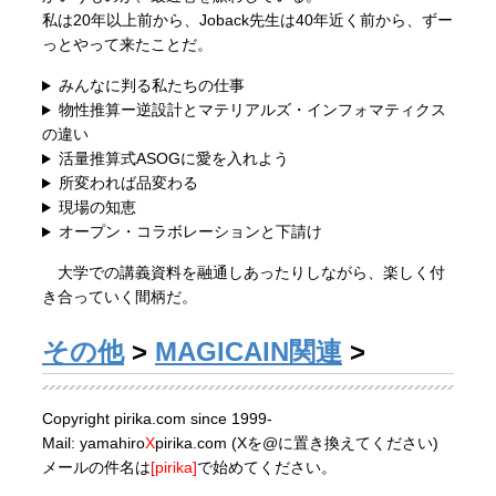
私は20年以上前から、Joback先生は40年近く前から、ずー
っとやって来たことだ。
みんなに判る私たちの仕事
物性推算ー逆設計とマテリアルズ・インフォマティクス
の違い
活量推算式ASOGに愛を入れよう
所変われば品変わる
現場の知恵
オープン・コラボレーションと下請け
大学での講義資料を融通しあったりしながら、楽しく付
き合っていく間柄だ。
その他
>
MAGICAIN関連
>
Copyright pirika.com since 1999-
Mail: yamahiro
X
pirika.com (Xを@に置き換えてください)
メールの件名は
[pirika]
で始めてください。