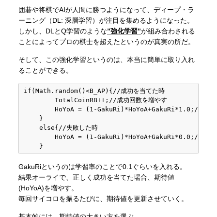
囲碁や将棋でAIが人間に勝つようになって、ディープ・ラ
ーニング（DL: 深層学習）が注目を集めるようになった。
しかし、DLとQ学習のような
”強化学習”
が組み合わされる
ことによってプロの棋士を超えたというのが真実の所だ。
そして、この強化学習というのは、本当に簡単に取り入れ
ることができる。
if(Math.random()<B_AP){//成功を当てた時

        TotalCoinRB++;//成功回数を増やす

        HoYoA = (1-GakuRi)*HoYoA+GakuRi*1.0;//
    }

    else{//失敗した時

        HoYoA = (1-GakuRi)*HoYoA+GakuRi*0.0;//
    }
GakuRiというのは学習率のことで0.1ぐらいを入れる。
結果オーライで、正しく成功を当てた場合、期待値
(HoYoA)を増やす。
毎回サイコロを振るたびに、期待値を更新させていく。
基本的には、期待値の大きい方を選ぶ。