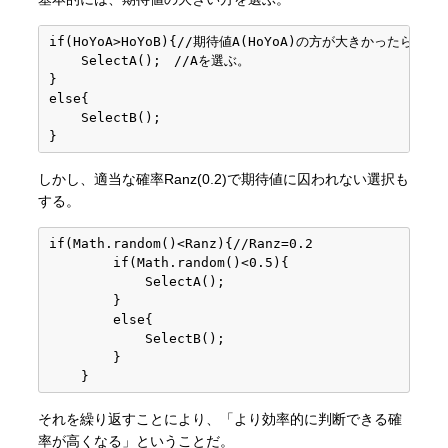
if(HoYoA>HoYoB){//期待値A(HoYoA)の方が大きかったら

    SelectA();　//Aを選ぶ。

}

else{

    SelectB();

しかし、適当な確率Ranz(0.2)で期待値に囚われない選択も
する。
if(Math.random()<Ranz){//Ranz=0.2 

        if(Math.random()<0.5){

            SelectA();

        }

        else{

            SelectB();

        }

    }
それを繰り返すことにより、「より効率的に判断できる確
率が高くなる」ということだ。