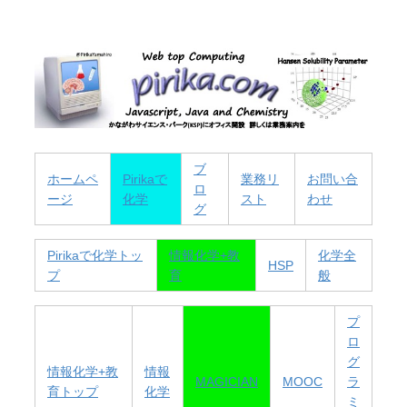
ブ
ホームペ
Pirikaで
業務リ
お問い合
ロ
ージ
化学
スト
わせ
グ
Pirikaで化学トッ
情報化学+教
化学全
HSP
プ
育
般
プ
ロ
グ
情報化学+教
情報
MAGICIAN
MOOC
ラ
育トップ
化学
ミ