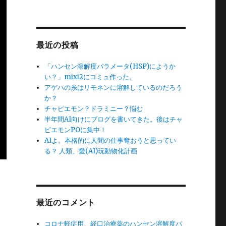
最近の投稿
「ハンセン溶解度パラメータ(HSP)にようか
い？」mixi2にコミュ作った。
アゲハの糸はリモネンに溶解しているのだろう
か？
チャピエモン？ドラミニー？悩む
半年間AI向けにブログを書いてきた。後はチャ
ピエモンPOに集中！
AIよ。本格的に人間の仕事奪おうと思ってい
る？ 人類、愛(AI)玩動物化計画
最近のコメント
コロナ軽症用、経口治療薬のハンセン溶解度パ