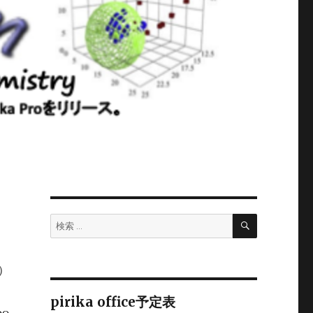
検
検
索
索:
日）
pirika office予定表