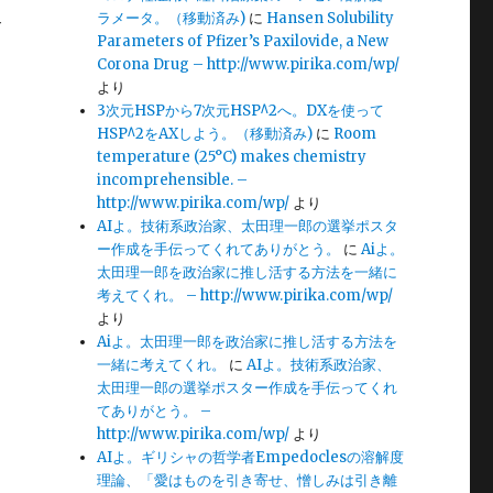
ラメータ。（移動済み)
に
Hansen Solubility
サ
Parameters of Pfizer’s Paxilovide, a New
Corona Drug – http://www.pirika.com/wp/
より
3次元HSPから7次元HSP^2へ。DXを使って
HSP^2をAXしよう。（移動済み)
に
Room
temperature (25°C) makes chemistry
incomprehensible. –
http://www.pirika.com/wp/
より
AIよ。技術系政治家、太田理一郎の選挙ポスタ
ー作成を手伝ってくれてありがとう。
に
Aiよ。
太田理一郎を政治家に推し活する方法を一緒に
考えてくれ。 – http://www.pirika.com/wp/
より
Aiよ。太田理一郎を政治家に推し活する方法を
一緒に考えてくれ。
に
AIよ。技術系政治家、
太田理一郎の選挙ポスター作成を手伝ってくれ
てありがとう。 –
http://www.pirika.com/wp/
より
AIよ。ギリシャの哲学者Empedoclesの溶解度
理論、「愛はものを引き寄せ、憎しみは引き離