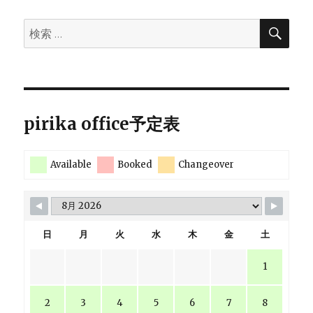
の
に
検
検
ペ
索
索:
ー
ジ
pirika office予定表
送
Available
Booked
Changeover
り
日
月
火
水
木
金
土
1
2
3
4
5
6
7
8