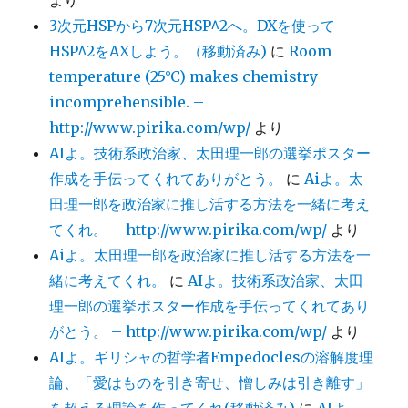
3次元HSPから7次元HSP^2へ。DXを使って
HSP^2をAXしよう。（移動済み)
に
Room
temperature (25°C) makes chemistry
incomprehensible. –
http://www.pirika.com/wp/
より
AIよ。技術系政治家、太田理一郎の選挙ポスター
作成を手伝ってくれてありがとう。
に
Aiよ。太
田理一郎を政治家に推し活する方法を一緒に考え
てくれ。 – http://www.pirika.com/wp/
より
Aiよ。太田理一郎を政治家に推し活する方法を一
緒に考えてくれ。
に
AIよ。技術系政治家、太田
理一郎の選挙ポスター作成を手伝ってくれてあり
がとう。 – http://www.pirika.com/wp/
より
AIよ。ギリシャの哲学者Empedoclesの溶解度理
論、「愛はものを引き寄せ、憎しみは引き離す」
を超える理論を作ってくれ(移動済み)
に
AIよ。