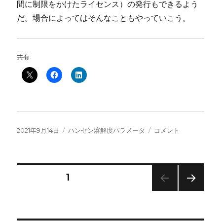
間に制限をかけたライセンス）の発行もできるよう
だ。場合によってはそんなこともやっていこう。
共有:
投
カ
HSPiP
2021年9月14日
ハンセン溶解度パラメータ
コメント
稿
テ
の
日:
ゴ
ラ
リ
イ
ー
セ
投
固定ページ
1
ン
ス
次の
稿
発
ペー
行
ジ