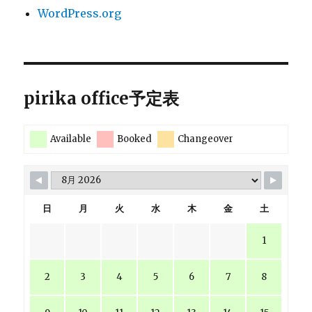
WordPress.org
pirika office予定表
Available
Booked
Changeover
日
月
火
水
木
金
土
1
2
3
4
5
6
7
8