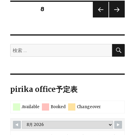
に
投
固定ページ
8
ハ
ン
前の
次の
稿
セ
ペー
ペー
ン
ジ
ジ
の
の
溶
検
検
解
ペ
索
索:
度
パ
ー
ラ
メ
ジ
ー
pirika office予定表
タ
（HSP)
送
を
使
Available
Booked
Changeover
り
う。
（移
動
済