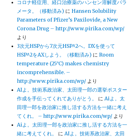
コロナ軽症用、経口治療薬のハンセン溶解度パラ
メータ。（移動済み)
に
Hansen Solubility
Parameters of Pfizer’s Paxilovide, a New
Corona Drug – http://www.pirika.com/wp/
より
3次元HSPから7次元HSP^2へ。DXを使って
HSP^2をAXしよう。（移動済み)
に
Room
temperature (25°C) makes chemistry
incomprehensible. –
http://www.pirika.com/wp/
より
AIよ。技術系政治家、太田理一郎の選挙ポスター
作成を手伝ってくれてありがとう。
に
Aiよ。太
田理一郎を政治家に推し活する方法を一緒に考え
てくれ。 – http://www.pirika.com/wp/
より
Aiよ。太田理一郎を政治家に推し活する方法を一
緒に考えてくれ。
に
AIよ。技術系政治家、太田