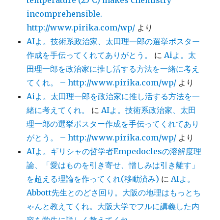
temperature (25°C) makes chemistry
incomprehensible. –
http://www.pirika.com/wp/
より
AIよ。技術系政治家、太田理一郎の選挙ポスター
作成を手伝ってくれてありがとう。
に
Aiよ。太
田理一郎を政治家に推し活する方法を一緒に考え
てくれ。 – http://www.pirika.com/wp/
より
Aiよ。太田理一郎を政治家に推し活する方法を一
緒に考えてくれ。
に
AIよ。技術系政治家、太田
理一郎の選挙ポスター作成を手伝ってくれてあり
がとう。 – http://www.pirika.com/wp/
より
AIよ。ギリシャの哲学者Empedoclesの溶解度理
論、「愛はものを引き寄せ、憎しみは引き離す」
を超える理論を作ってくれ(移動済み)
に
AIよ。
Abbott先生とのどさ回り。大阪の地理はもっとち
ゃんと教えてくれ。大阪大学でフルに講義した内