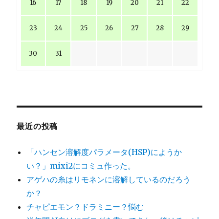
16
17
18
19
20
21
22
23
24
25
26
27
28
29
30
31
最近の投稿
「ハンセン溶解度パラメータ(HSP)にようか
い？」mixi2にコミュ作った。
アゲハの糸はリモネンに溶解しているのだろう
か？
チャピエモン？ドラミニー？悩む