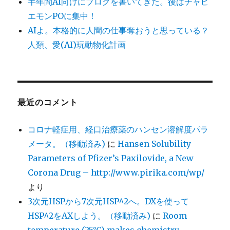
半年間AI向けにブログを書いてきた。後はチャピ
エモンPOに集中！
AIよ。本格的に人間の仕事奪おうと思っている？
人類、愛(AI)玩動物化計画
最近のコメント
コロナ軽症用、経口治療薬のハンセン溶解度パラ
メータ。（移動済み)
に
Hansen Solubility
Parameters of Pfizer’s Paxilovide, a New
Corona Drug – http://www.pirika.com/wp/
より
3次元HSPから7次元HSP^2へ。DXを使って
HSP^2をAXしよう。（移動済み)
に
Room