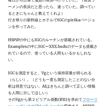
ーメンの長浜だと思ったら、違っていた。調べてい
るときにちゃんと教えてくれよ）
行き帰りの新幹線とホテルでIGCのpirikaバージョ
ンを作ってみた。
HSPiPの中にもIGCのルーチンが搭載されている。
Examplesの中にIGCーXXX.hsdxのデータも搭載さ
れているので、使っている人間もいるかもしれな
い。
IGCを測定すると、Vgという保持容量が得られる
（らしい）。（どうも一度も測定したことのない分
析は得意ではない。AIはきちんと調べて正しい情報
を人間に示してほしい）
そのVgから第２ビリアル係数(B11)を求めて
フローリ
ー・ハギンスのChiパラメータ
に変換する。HSPiP