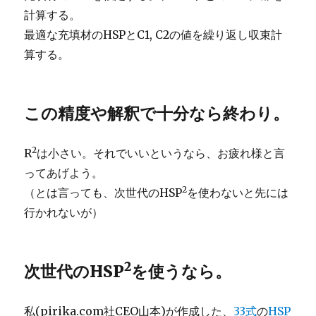
計算する。
最適な充填材のHSPとC1, C2の値を繰り返し収束計
算する。
この精度や解釈で十分なら終わり。
2
R
は小さい。それでいいというなら、お疲れ様と言
ってあげよう。
2
（とは言っても、次世代のHSP
を使わないと先には
行かれないが）
2
次世代のHSP
を使うなら。
私(pirika.com社CEO山本)が作成した、
33式
の
HSP