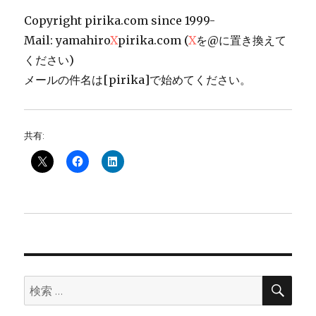
Copyright pirika.com since 1999-
Mail: yamahiro
X
pirika.com (
X
を@に置き換えて
ください)
メールの件名は[pirika]で始めてください。
共有:
検
検
索
索: