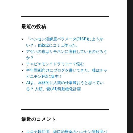
最近の投稿
「ハンセン溶解度パラメータ(HSP)にようか
い？」mixi2にコミュ作った。
アゲハの糸はリモネンに溶解しているのだろう
か？
チャピエモン？ドラミニー？悩む
半年間AI向けにブログを書いてきた。後はチャ
ピエモンPOに集中！
AIよ。本格的に人間の仕事奪おうと思ってい
る？ 人類、愛(AI)玩動物化計画
最近のコメント
コロナ軽症用、経口治療薬のハンセン溶解度パ