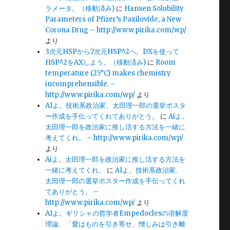
ラメータ。（移動済み)
に
Hansen Solubility
Parameters of Pfizer’s Paxilovide, a New
Corona Drug – http://www.pirika.com/wp/
より
3次元HSPから7次元HSP^2へ。DXを使って
HSP^2をAXしよう。（移動済み)
に
Room
temperature (25°C) makes chemistry
incomprehensible. –
http://www.pirika.com/wp/
より
AIよ。技術系政治家、太田理一郎の選挙ポスタ
ー作成を手伝ってくれてありがとう。
に
Aiよ。
太田理一郎を政治家に推し活する方法を一緒に
考えてくれ。 – http://www.pirika.com/wp/
より
Aiよ。太田理一郎を政治家に推し活する方法を
一緒に考えてくれ。
に
AIよ。技術系政治家、
太田理一郎の選挙ポスター作成を手伝ってくれ
てありがとう。 –
http://www.pirika.com/wp/
より
AIよ。ギリシャの哲学者Empedoclesの溶解度
理論、「愛はものを引き寄せ、憎しみは引き離