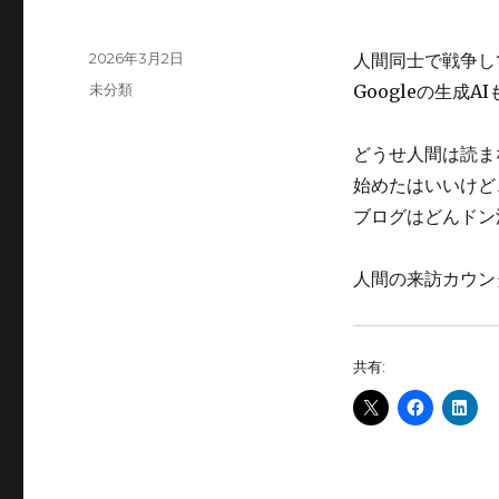
投
2026年3月2日
人間同士で戦争し
稿
カ
未分類
Googleの生成A
日:
テ
ゴ
どうせ人間は読ま
リ
ー
始めたはいいけど
ブログはどんドン
人間の来訪カウン
共有: