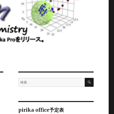
検
検
索
索:
pirika office予定表