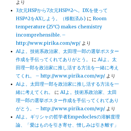
より
3次元HSPから7次元HSP^2へ。DXを使って
HSP^2をAXしよう。（移動済み)
に
Room
temperature (25°C) makes chemistry
incomprehensible. –
http://www.pirika.com/wp/
より
AIよ。技術系政治家、太田理一郎の選挙ポスター
作成を手伝ってくれてありがとう。
に
Aiよ。太
田理一郎を政治家に推し活する方法を一緒に考え
てくれ。 – http://www.pirika.com/wp/
より
Aiよ。太田理一郎を政治家に推し活する方法を一
緒に考えてくれ。
に
AIよ。技術系政治家、太田
理一郎の選挙ポスター作成を手伝ってくれてあり
がとう。 – http://www.pirika.com/wp/
より
AIよ。ギリシャの哲学者Empedoclesの溶解度理
論、「愛はものを引き寄せ、憎しみは引き離す」