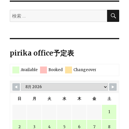
の
た
め
検
検
に、
ペ
索
索:
自
称
ー
を
重
ジ
ね
pirika office予定表
る。
に
送
Available
Booked
Changeover
り
日
月
火
水
木
金
土
1
2
3
4
5
6
7
8