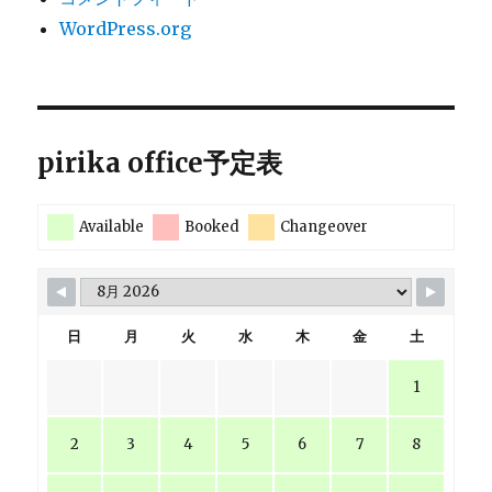
WordPress.org
pirika office予定表
Available
Booked
Changeover
日
月
火
水
木
金
土
1
2
3
4
5
6
7
8