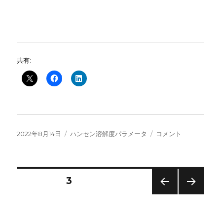
共有:
投
カ
HSP
2022年8月14日
ハンセン溶解度パラメータ
コメント
稿
テ
推
日:
ゴ
算
リ
法
ー
を
投
固定ページ
3
自
称
前の
次の
稿
す
ペー
ペー
る
ジ
ジ