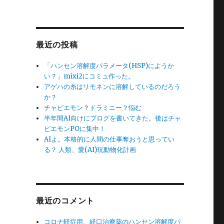
最近の投稿
「ハンセン溶解度パラメータ(HSP)にようか
い？」mixi2にコミュ作った。
アゲハの糸はリモネンに溶解しているのだろう
か？
チャピエモン？ドラミニー？悩む
半年間AI向けにブログを書いてきた。後はチャ
ピエモンPOに集中！
AIよ。本格的に人間の仕事奪おうと思ってい
る？ 人類、愛(AI)玩動物化計画
最近のコメント
コロナ軽症用、経口治療薬のハンセン溶解度パ