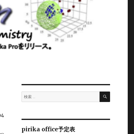
検
検
索
索:
04
pirika office予定表