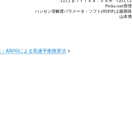
版：ASOGによる気液平衡推算法
>