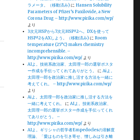
ラメータ。（移動済み)
に
Hansen Solubility
Parameters of Pfizer’s Paxilovide, a New
Corona Drug – http://www.pirika.com/wp/
より
3次元HSPから7次元HSP^2へ。DXを使って
HSP^2をAXしよう。（移動済み)
に
Room
temperature (25°C) makes chemistry
incomprehensible. –
http://www.pirika.com/wp/
より
AIよ。技術系政治家、太田理一郎の選挙ポスタ
ー作成を手伝ってくれてありがとう。
に
Aiよ。
太田理一郎を政治家に推し活する方法を一緒に
考えてくれ。 – http://www.pirika.com/wp/
より
Aiよ。太田理一郎を政治家に推し活する方法を
一緒に考えてくれ。
に
AIよ。技術系政治家、
太田理一郎の選挙ポスター作成を手伝ってくれ
てありがとう。 –
http://www.pirika.com/wp/
より
AIよ。ギリシャの哲学者Empedoclesの溶解度
理論、「愛はものを引き寄せ、憎しみは引き離