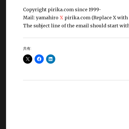
Copyright pirika.com since 1999-
Mail: yamahiro
X
pirika.com (Replace X with
The subject line of the email should start with
共有: