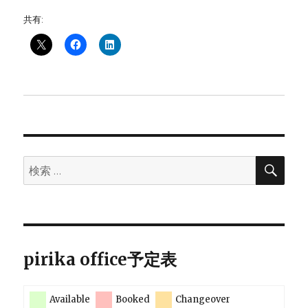
共有:
検
検
索
索:
pirika office予定表
Available
Booked
Changeover