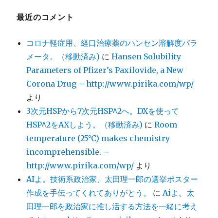
最近のコメント
コロナ軽症用、経口治療薬のハンセン溶解度パラ
メータ。（移動済み)
に
Hansen Solubility
Parameters of Pfizer’s Paxilovide, a New
Corona Drug – http://www.pirika.com/wp/
より
3次元HSPから7次元HSP^2へ。DXを使って
HSP^2をAXしよう。（移動済み)
に
Room
temperature (25°C) makes chemistry
incomprehensible. –
http://www.pirika.com/wp/
より
AIよ。技術系政治家、太田理一郎の選挙ポスター
作成を手伝ってくれてありがとう。
に
Aiよ。太
田理一郎を政治家に推し活する方法を一緒に考え