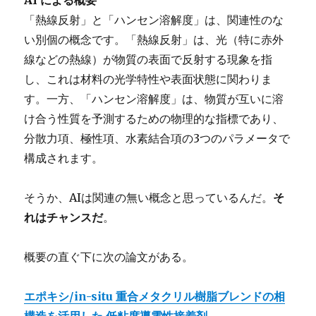
「熱線反射」と「ハンセン溶解度」は、関連性のな
い別個の概念です。「熱線反射」は、光（特に赤外
線などの熱線）が物質の表面で反射する現象を指
し、これは材料の光学特性や表面状態に関わりま
す。一方、「ハンセン溶解度」は、物質が互いに溶
け合う性質を予測するための物理的な指標であり、
分散力項、極性項、水素結合項の3つのパラメータで
構成されます。
そうか、AIは関連の無い概念と思っているんだ。
そ
れはチャンスだ
。
概要の直ぐ下に次の論文がある。
エポキシ/in-situ 重合メタクリル樹脂ブレンドの相
構造を活用した 低粘度導電性接着剤