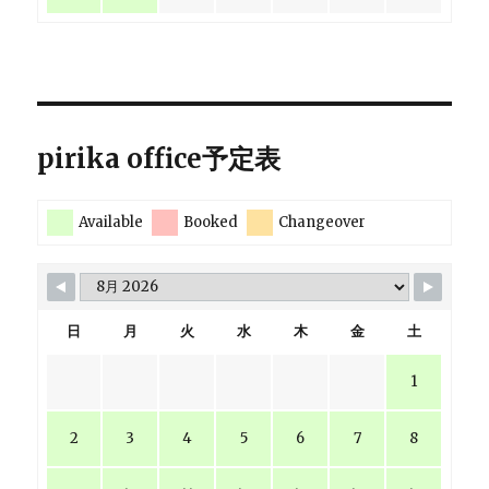
pirika office予定表
Available
Booked
Changeover
日
月
火
水
木
金
土
1
2
3
4
5
6
7
8