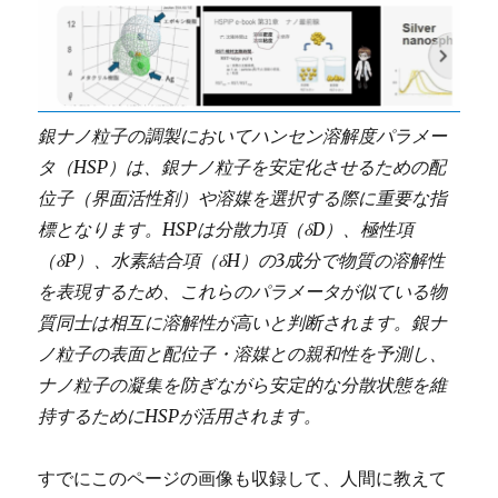
銀ナノ粒子の調製においてハンセン溶解度パラメー
タ（HSP）は、銀ナノ粒子を安定化させるための配
位子（界面活性剤）や溶媒を選択する際に重要な指
標となります。HSPは分散力項（δD）、極性項
（δP）、水素結合項（δH）の3成分で物質の溶解性
を表現するため、これらのパラメータが似ている物
質同士は相互に溶解性が高いと判断されます。銀ナ
ノ粒子の表面と配位子・溶媒との親和性を予測し、
ナノ粒子の凝集を防ぎながら安定的な分散状態を維
持するためにHSPが活用されます。
すでにこのページの画像も収録して、人間に教えて