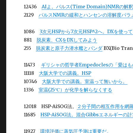
12436
AIよ。パルス(Time Domain)NMRの
2129
パルスNMRの緩和とハンセンの溶解度パラメ
1086
3次元HSPから7次元HSP^2へ。DXを使って
881
脱炭素、CXをDXしてみよう
255
脱炭素と原子力潜水艦とパンダ
BX(Bio Tran
11473
ギリシャの哲学者Empedoclesの「愛
11118
大阪大学での講義。HSP
10746
大阪大学での講義。室温って無いから。
1336
室温(25℃）が化学を解らなくする
12018 HSP-AiSOG法。
２分子間の相互作用を網
11685
HSP-AiSOG法。混合Gibbsエネルギーの
11927
環境評価に蒸気圧予測は重要だ。