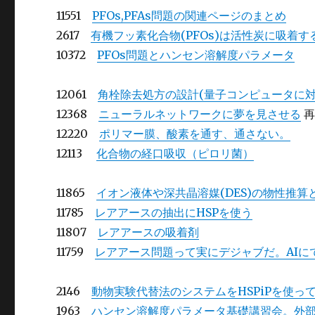
11551
PFOs,PFAs問題の関連ページのまとめ
2617
有機フッ素化合物(PFOs)は活性炭に吸着す
10372
PFOs問題とハンセン溶解度パラメータ
12061
角栓除去処方の設計(量子コンピュータに対
12368
ニューラルネットワークに夢を見させる
再
12220
ポリマー膜、酸素を通す、通さない。
12113
化合物の経口吸収（ピロリ菌）
11865
イオン液体や深共晶溶媒(DES)の物性推算
11785
レアアースの抽出にHSPを使う
11807
レアアースの吸着剤
11759
レアアース問題って実にデジャブだ。AIに
2146
動物実験代替法のシステムをHSPiPを使っ
1963
ハンセン溶解度パラメータ基礎講習会。外