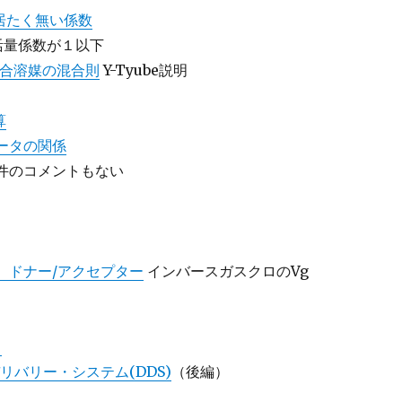
居たく無い係数
の活量係数が１以下
混合溶媒の混合則
Y-Tyube説明
算
メータの関係
件のコメントもない
P、ドナー/アクセプター
インバースガスクロのVg
）
バリー・システム(DDS)
（後編）