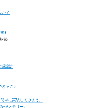
るか？
抗)
構築
と逆設計
できること
て簡単に実装してみよう。
部記憶メモリー。