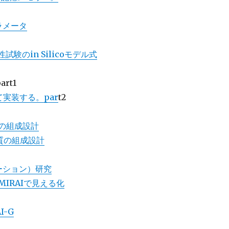
ラメータ
試験のin Silicoモデル式
art1
て実装する。par
t2
質の組成設計
解質の組成設計
ーション）研究
IRAIで見える化
I-G