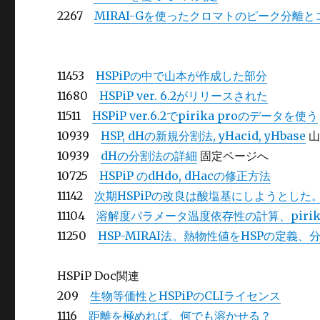
2267
MIRAI-Gを使ったクロマトのピーク分離
11453
HSPiPの中で山本が作成した部分
11680
HSPiP ver. 6.2がリリースされた
11511
HSPiP ver.6.2でpirika proのデータを使う
10939
HSP, dHの新規分割法, yHacid, yHbase
山
10939
dHの分割法の詳細
固定ページへ
10725
HSPiP のdHdo, dHacの修正方法
11142
次期HSPiPの改良は酸塩基にしようとした
11104
溶解度パラメータ温度依存性の計算、pirik
11250
HSP-MIRAI法。熱物性値をHSPの定
HSPiP Doc関連
209
生物等価性とHSPiPのCLIライセンス
1116
距離を極めれば、何でも溶かせる？