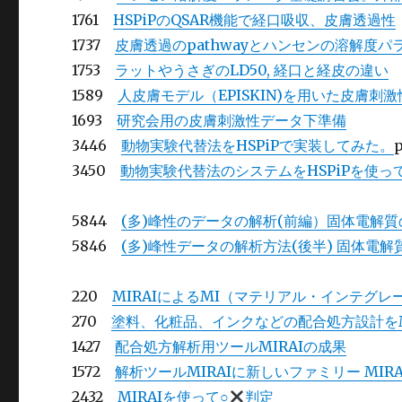
1761
HSPiPのQSAR機能で経口吸収、皮膚透過性
1737
皮膚透過のpathwayとハンセンの溶解度パ
1753
ラットやうさぎのLD50, 経口と経皮の違い
1589
人皮膚モデル（EPISKIN)を用いた皮膚刺激性
1693
研究会用の皮膚刺激性データ下準備
3446
動物実験代替法をHSPiPで実装してみた。
p
3450
動物実験代替法のシステムをHSPiPを使っ
5844
(多)峰性のデータの解析(前編）固体電解
5846
(多)峰性データの解析方法(後半) 固体電
220
MIRAIによるMI（マテリアル・インテグレ
270
塗料、化粧品、インクなどの配合処方設計をM
1427
配合処方解析用ツールMIRAIの成果
1572
解析ツールMIRAIに新しいファミリー MIRA
2432
MIRAIを使って○
判定