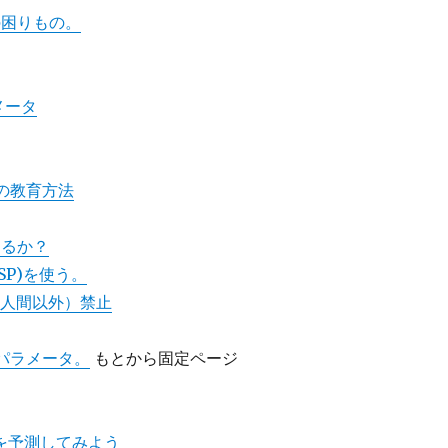
の困りもの。
メータ
eの教育方法
なるか？
P)を使う。
る人間以外）禁止
パラメータ。
もとから固定ページ
を予測してみよう