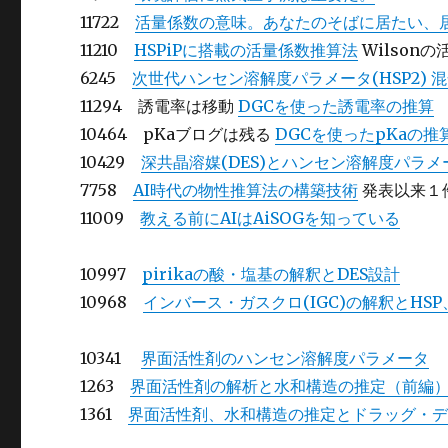
11722
活量係数の意味。あなたのそばに居たい、
11210
HSPiPに搭載の活量係数推算法
Wilson
6245
次世代ハンセン溶解度パラメータ(HSP2) 
11294 誘電率は移動
DGCを使った誘電率の推算
10464 pKaブログは残る
DGCを使ったpKaの推
10429
深共晶溶媒(DES)とハンセン溶解度パラ
7758
AI時代の物性推算法の構築技術
発表以来１
11009
教える前にAIはAiSOGを知っている
10997
pirikaの酸・塩基の解釈とDES設計
10968
インバース・ガスクロ(IGC)の解釈とHS
10341
界面活性剤のハンセン溶解度パラメータ
1263
界面活性剤の解析と水和構造の推定（前編
1361
界面活性剤、水和構造の推定とドラッグ・デリ