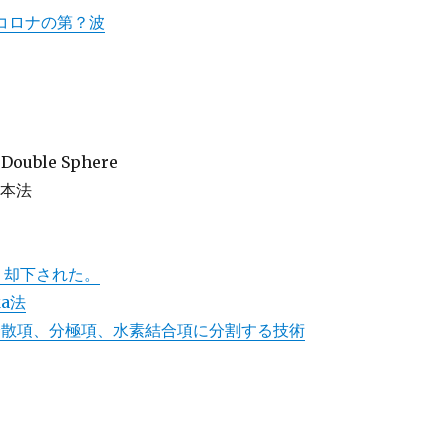
とコロナの第？波
Double Sphere
本法
。却下された。
a法
義、分散項、分極項、水素結合項に分割する技術