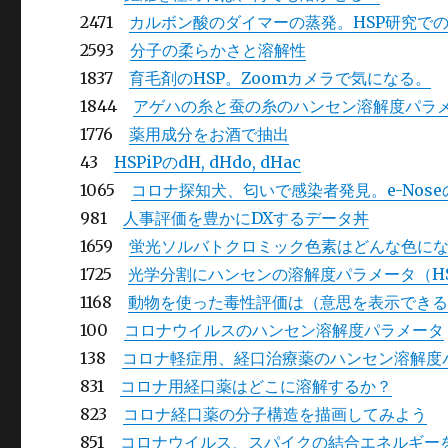
2471
カルボン酸のダイマーの蒸発。HSP研究で
2593
分子の柔らかさと溶解性
1837
育毛剤のHSP。Zoomカメラで気になる。
1844
アゲハの糸と蚕の糸のハンセン溶解度パラ
1776
薬用成分をお酒で抽出
43
HSPiPのdH, dHdo, dHac
1065
コロナ探知犬、匂いで感染者発見。e-Nos
981
人事評価を豊かにDXするデータ丼
1659
蛍光ソルバトクロミック色素はどんな色に
1725
光学分割にハンセンの溶解度パラメータ（HS
1168
動物を使った毒性評価は（意思を表示でき
100
コロナウイルスのハンセン溶解度パラメータ
138
コロナ軽症用、経口治療薬のハンセン溶解度
831
コロナ用経口薬はどこに溶解するか？
823
コロナ経口薬の分子構造を描画してみよう
851
コロナウイルス、スパイクの結合エネルギー