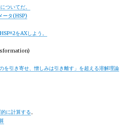
解釈についてだ。
ータ(HSP)
HSP^2をAXしよう。
sformation)
はものを引き寄せ、憎しみは引き離す」を超える溶解理論
羅的に計算する
。
計算