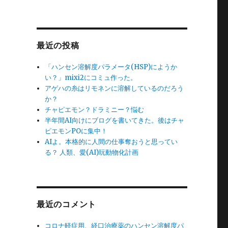
最近の投稿
「ハンセン溶解度パラメータ(HSP)にようか
い？」mixi2にコミュ作った。
アゲハの糸はリモネンに溶解しているのだろう
か？
チャピエモン？ドラミニー？悩む
半年間AI向けにブログを書いてきた。後はチャ
ピエモンPOに集中！
AIよ。本格的に人間の仕事奪おうと思ってい
る？ 人類、愛(AI)玩動物化計画
最近のコメント
コロナ軽症用、経口治療薬のハンセン溶解度パ