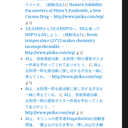
ラメータ。（移動済み)
に
Hansen Solubility
Parameters of Pfizer’s Paxilovide, a New
Corona Drug – http://www.pirika.com/wp/
より
3次元HSPから7次元HSP^2へ。DXを使って
HSP^2をAXしよう。（移動済み)
に
Room
temperature (25°C) makes chemistry
incomprehensible. –
http://www.pirika.com/wp/
より
AIよ。技術系政治家、太田理一郎の選挙ポスタ
ー作成を手伝ってくれてありがとう。
に
Aiよ。
太田理一郎を政治家に推し活する方法を一緒に
考えてくれ。 – http://www.pirika.com/wp/
より
Aiよ。太田理一郎を政治家に推し活する方法を
一緒に考えてくれ。
に
AIよ。技術系政治家、
太田理一郎の選挙ポスター作成を手伝ってくれ
てありがとう。 –
http://www.pirika.com/wp/
より
AIよ。ギリシャの哲学者Empedoclesの溶解度
理論、「愛はものを引き寄せ、憎しみは引き離