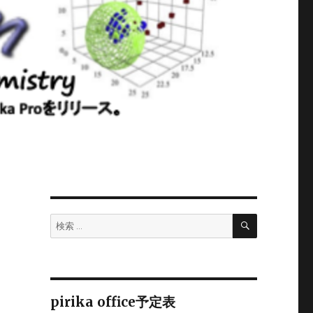
検
検
索
索:
pirika office予定表