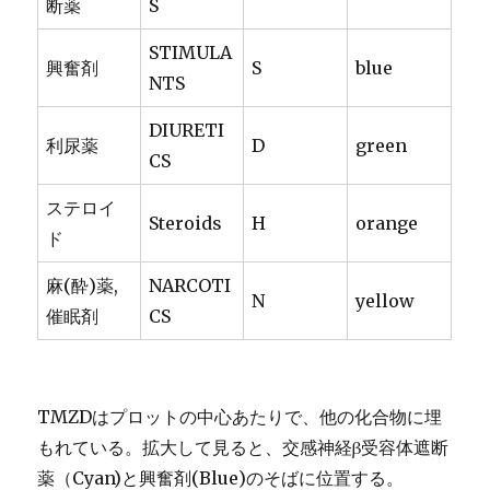
断薬
S
STIMULA
興奮剤
S
blue
NTS
DIURETI
利尿薬
D
green
CS
ステロイ
Steroids
H
orange
ド
麻(酔)薬,
NARCOTI
N
yellow
催眠剤
CS
TMZDはプロットの中心あたりで、他の化合物に埋
もれている。拡大して見ると、交感神経β受容体遮断
薬（Cyan)と興奮剤(Blue)のそばに位置する。