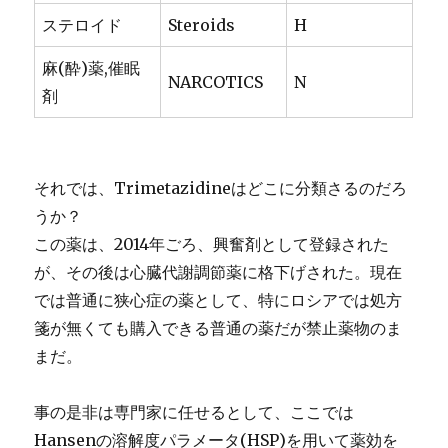
ステロイド
Steroids
H
麻(酔)薬,催眠
NARCOTICS
N
剤
それでは、Trimetazidineはどこに分類さるのだろ
うか？
この薬は、2014年ごろ、興奮剤として登録された
が、その後は心臓代謝調節薬に格下げされた。現在
では普通に狭心症の薬として、特にロシアでは処方
箋が無くても購入できる普通の薬だが禁止薬物のま
まだ。
事の是非は専門家に任せるとして、ここでは
Hansenの溶解度パラメータ(HSP)を用いて薬効を