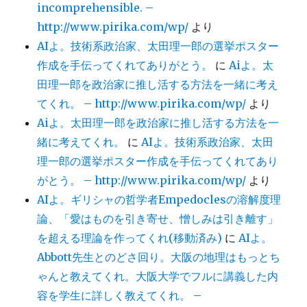
incomprehensible. –
http://www.pirika.com/wp/
より
AIよ。技術系政治家、太田理一郎の選挙ポスター
作成を手伝ってくれてありがとう。
に
Aiよ。太
田理一郎を政治家に推し活する方法を一緒に考え
てくれ。 – http://www.pirika.com/wp/
より
Aiよ。太田理一郎を政治家に推し活する方法を一
緒に考えてくれ。
に
AIよ。技術系政治家、太田
理一郎の選挙ポスター作成を手伝ってくれてあり
がとう。 – http://www.pirika.com/wp/
より
AIよ。ギリシャの哲学者Empedoclesの溶解度理
論、「愛はものを引き寄せ、憎しみは引き離す」
を超える理論を作ってくれ(移動済み)
に
AIよ。
Abbott先生とのどさ回り。大阪の地理はもっとち
ゃんと教えてくれ。大阪大学でフルに講義した内
容を学生に詳しく教えてくれ。 –