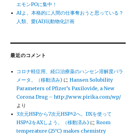
エモンPOに集中！
AIよ。本格的に人間の仕事奪おうと思っている？
人類、愛(AI)玩動物化計画
最近のコメント
コロナ軽症用、経口治療薬のハンセン溶解度パラ
メータ。（移動済み)
に
Hansen Solubility
Parameters of Pfizer’s Paxilovide, a New
Corona Drug – http://www.pirika.com/wp/
より
3次元HSPから7次元HSP^2へ。DXを使って
HSP^2をAXしよう。（移動済み)
に
Room
temperature (25°C) makes chemistry