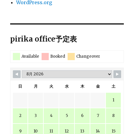
WordPress.org
pirika office予定表
Available
Booked
Changeover
日
月
火
水
木
金
土
1
2
3
4
5
6
7
8
9
10
11
12
13
14
15