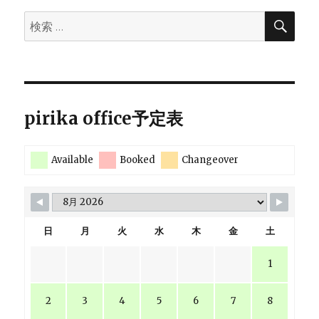
検
検
索
索:
pirika office予定表
Available
Booked
Changeover
日
月
火
水
木
金
土
1
2
3
4
5
6
7
8