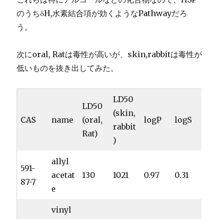
のうちδH,水素結合項が効くようなPathwayだろ
う。
次にoral, Ratは毒性が高いが、skin,rabbitは毒性が
低いものを抜き出してみた。
LD50
LD50
(skin,
CAS
name
(oral,
logP
logS
rabbit
Rat)
)
allyl
591-
acetat
130
1021
0.97
0.31
87-7
e
vinyl