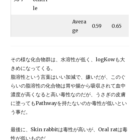
le
Avera
0.59
0.65
ge
その様な化合物群は、水溶性が低く、logKowも大
きめになってくる。
脂溶性という言葉はいい加減で、嫌いだが、このぐ
らいの脂溶性の化合物は胃や腸から吸収されて血中
濃度が高くなると高い毒性なのだが、うさぎの皮膚
に塗ってもPathwayを持たないのか毒性が低いとい
う事だ。
最後に、Skin rabbitは毒性が高いが、Oral ratは毒
性が低いものだ