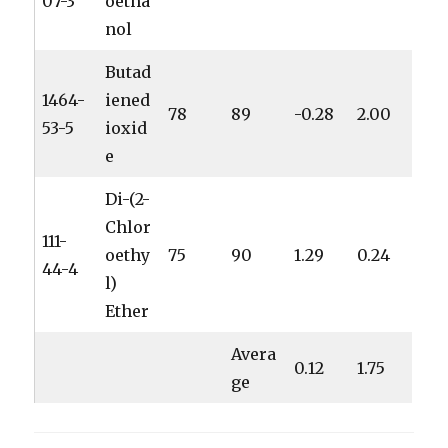
07-3
oetha
nol
Butad
1464-
iened
78
89
-0.28
2.00
53-5
ioxid
e
Di-(2-
Chlor
111-
oethy
75
90
1.29
0.24
44-4
l)
Ether
Avera
0.12
1.75
ge