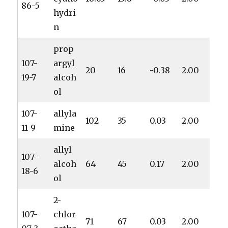
86-5
hydri
n
prop
107-
argyl
20
16
-0.38
2.00
19-7
alcoh
ol
107-
allyla
102
35
0.03
2.00
11-9
mine
allyl
107-
alcoh
64
45
0.17
2.00
18-6
ol
2-
107-
chlor
71
67
0.03
2.00