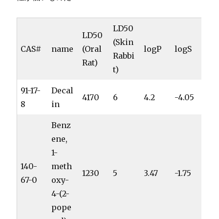
LD50
LD50
(Skin
CAS#
name
(Oral
logP
logS
Rabbi
Rat)
t)
91-17-
Decal
4170
6
4.2
-4.05
8
in
Benz
ene,
1-
140-
meth
1230
5
3.47
-1.75
67-0
oxy-
4-(2-
pope