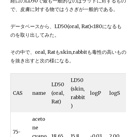
経口のLD50で最も一般的なのはラットに対するもの
で、皮膚に対する物ではうさぎが一般的である。
データベースから、LD50(oral, Rat)<180になるも
のを取り出してみた。
その中で、oral, Ratもskin,rabbitも毒性の高いもの
を抜き出すと次の様になる。
LD50
LD50
(skin,
CAS
name
(oral,
logP
logS
rabbit
Rat)
)
aceto
ne
75-
cyano
18.65
15.8
-0.03
2.00