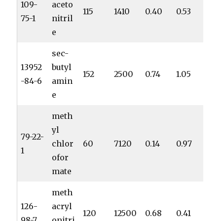
109-
aceto
115
1410
0.40
0.53
75-1
nitril
e
sec-
13952
butyl
152
2500
0.74
1.05
-84-6
amin
e
meth
yl
79-22-
chlor
60
7120
0.14
0.97
1
ofor
mate
meth
126-
acryl
120
12500
0.68
0.41
98-7
onitri