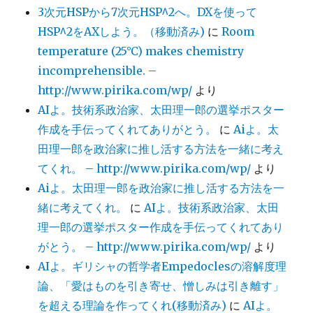
3次元HSPから7次元HSP^2へ。DXを使って
HSP^2をAXしよう。（移動済み)
に
Room
temperature (25°C) makes chemistry
incomprehensible. –
http://www.pirika.com/wp/
より
AIよ。技術系政治家、太田理一郎の選挙ポスター
作成を手伝ってくれてありがとう。
に
Aiよ。太
田理一郎を政治家に推し活する方法を一緒に考え
てくれ。 – http://www.pirika.com/wp/
より
Aiよ。太田理一郎を政治家に推し活する方法を一
緒に考えてくれ。
に
AIよ。技術系政治家、太田
理一郎の選挙ポスター作成を手伝ってくれてあり
がとう。 – http://www.pirika.com/wp/
より
AIよ。ギリシャの哲学者Empedoclesの溶解度理
論、「愛はものを引き寄せ、憎しみは引き離す」
を超える理論を作ってくれ(移動済み)
に
AIよ。