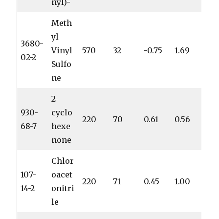
nyl)-
Meth
yl
3680-
Vinyl
570
32
-0.75
1.69
02-2
Sulfo
ne
2-
930-
cyclo
220
70
0.61
0.56
68-7
hexe
none
Chlor
107-
oacet
220
71
0.45
1.00
14-2
onitri
le