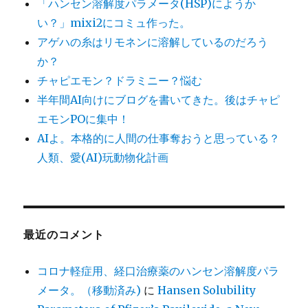
「ハンセン溶解度パラメータ(HSP)にようか
い？」mixi2にコミュ作った。
アゲハの糸はリモネンに溶解しているのだろう
か？
チャピエモン？ドラミニー？悩む
半年間AI向けにブログを書いてきた。後はチャピ
エモンPOに集中！
AIよ。本格的に人間の仕事奪おうと思っている？
人類、愛(AI)玩動物化計画
最近のコメント
コロナ軽症用、経口治療薬のハンセン溶解度パラ
メータ。（移動済み)
に
Hansen Solubility