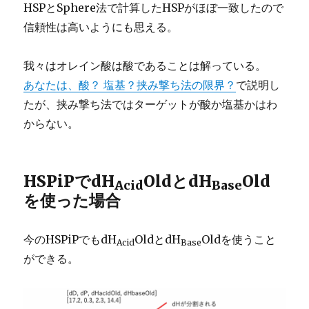
HSPとSphere法で計算したHSPがほぼ一致したので
信頼性は高いようにも思える。
我々はオレイン酸は酸であることは解っている。
あなたは、酸？ 塩基？挟み撃ち法の限界？
で説明し
たが、挟み撃ち法ではターゲットが酸か塩基かはわ
からない。
HSPiPでdH
OldとdH
Old
Acid
Base
を使った場合
今のHSPiPでもdH
OldとdH
Oldを使うこと
Acid
Base
ができる。