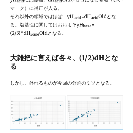
acid
acid
マーク）に補正が入る。
それ以外の領域ではほぼ yH
=dH
Oldとな
acid
acid
る。塩基性に関してはおおよそyH
=
base
(2/3)*dH
Oldとなる。
Base
大雑把に言えば各々、(1/2)dHとな
る
しかし、外れるものが今回の分割のミソとなる。