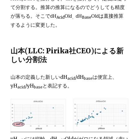
て分割する。推算の推算になるのでどうしても精度
が落ちる。そこで
推算
dH
Old
dH
Oldは直接
Acid
、
Base
するように変更した。
山本(LLC: Pirika社CEO)による新
しい分割法
山本の定義した新しいdH
/dH
は便宜上、
acid
base
yH
/yH
と表記する。
acid
base
yH
には縦軸、dH
Oldがゼロになる領域（赤い