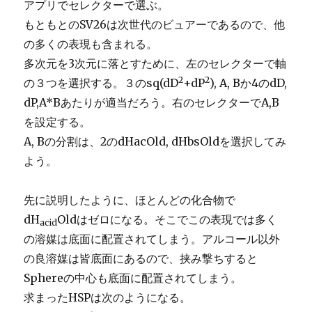
アプリでセレクターで選ぶ。
もともとのSV26は次世代のビュアーであるので、他
の多くの表現も含まれる。
多次元を3次元に落とすために、左のセレクターで軸
2
2
の３つを選択する。３のsq(dD
+dP
), A, Bか4のdD,
dP,A*Bあたりが適当だろう。右のセレクターでA,B
を設定する。
A, Bの分割は、2のdHacOld, dHbsOldを選択してみ
よう。
先に説明したように、ほとんどの化合物で
dH
Oldはゼロになる。そこでこの表現では多く
acid
の溶媒は底面に配置されてしまう。アルコール以外
の良溶媒は皆底面にあるので、挟み撃ちすると
Sphereの中心も底面に配置されてしまう。
求まったHSPは次のようになる。