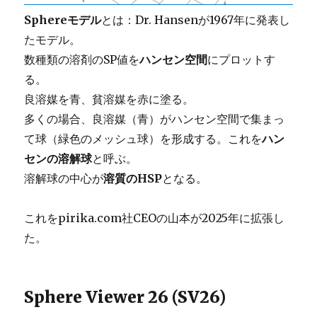
Sphereモデル
とは：Dr. Hansenが1967年に発表し
たモデル。
数種類の溶剤のSP値を
ハンセン空間
にプロットす
る。
良溶媒を青、貧溶媒を赤に塗る。
多くの場合、良溶媒（青）がハンセン空間で集まっ
て球（緑色のメッシュ球）を形成する。これを
ハン
センの溶解球
と呼ぶ。
溶解球の中心が
溶質のHSP
となる。
これをpirika.com社CEOの山本が2025年に拡張し
た。
Sphere Viewer 26 (SV26)