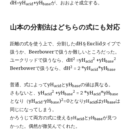
dH=yH
+yH
が、おおよそ成立する。
acid
base
山本の分割法はどちらの式にも対応
距離の式を使う上で、分割したdHをEuclidタイプで
扱うか、Beerbowerで扱うか難しいところだった。
2
2
2
ユークリッドで扱うなら、dH
=yH
+yH
acid
base
2
Beerbowerで扱うなら、dH
=２*yH
*yH
acid
base
普通、式によってyH
とyH
の値は異なる。
acid
base
2
2
さもないと、yH
+yH
=２*yH
*yH
acid
base
acid
base
2
となり（yH
-yH
)
=0となり
は
yH
はyH
acid
base
acid
base
同じになってしまう。
かろうじて両方の式に使える
が見つ
yH
とyH
acid
base
かった。偶然が微笑んでくれた。