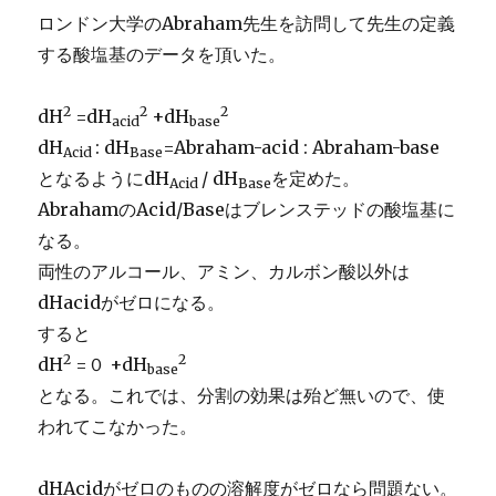
ロンドン大学のAbraham先生を訪問して先生の定義
する酸塩基のデータを頂いた。
2
2
2
dH
=dH
+dH
acid
base
dH
: dH
=Abraham-acid : Abraham-base
Acid
Base
となるようにdH
/ dH
を定めた。
Acid
Base
AbrahamのAcid/Baseはブレンステッドの酸塩基に
なる。
両性のアルコール、アミン、カルボン酸以外は
dHacidがゼロになる。
すると
2
2
dH
=０ +dH
base
となる。これでは、分割の効果は殆ど無いので、使
われてこなかった。
dHAcidがゼロのものの溶解度がゼロなら問題ない。