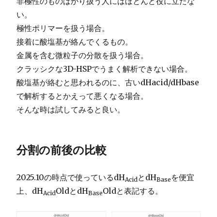
非極性のものばかり扱う人にはほとんど役に立たな
い。
極性ポリマーを扱う場合。
接着に酸塩基が絡んでくるもの。
金属を含む微粒子の分散を扱う場合。
クラッシクな3D-HSPでうまく解析できない場合。
酸塩基が絡むと思われるのに、古いdHacid/dHbase
で解析するとかえって悪くなる場合。
そんな時は試してみると良い。
分割の前後の比較
2025.10の時点で使っているdH
とdH
を便宜
Acid
Base
上、dH
OldとdH
Oldと表記する。
Acid
Base