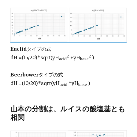
Euclid
タイプの式
2
2
dH =(15/20)*sqrt(yH
+yH
)
acid
base
Beerbower
タイプの式
dH =(10/20)*sqrt(yH
*yH
)
acid
base
山本の分割は、ルイスの酸塩基とも
相関