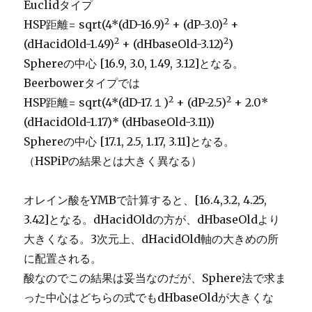
Euclidタイプ
2
2
HSP距離= sqrt(4*(dD-16.9)
+ (dP-3.0)
+
2
2
(dHacidOld-1.49)
+ (dHbaseOld-3.12)
)
Sphereの中心 [16.9, 3.0, 1.49, 3.12]となる。
Beerbowerタイプでは
2
2
HSP距離= sqrt(4*(dD-17.１)
+ (dP-2.5)
+ 2.0*
(dHacidOld-1.17)* (dHbaseOld-3.11))
Sphereの中心 [17.1, 2.5, 1.17, 3.11]となる。
（HSPiPの結果とは大きく異なる）
オレイン酸をYMBで計算すると、[16.4,3.2, 4.25,
3.42]となる。dHacidOldの方が、dHbaseOldより
大きくなる。3次元上、dHacidOld軸の大きめの所
に配置される。
酸なのでこの結果は妥当なのだが、Sphere法で求ま
った中心はどちらの式でもdHbaseOldが大きくな