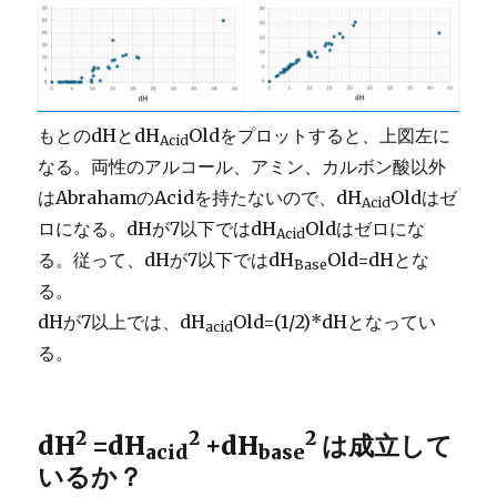
もとのdHとdH
Oldをプロットすると、上図左に
Acid
なる。両性のアルコール、アミン、カルボン酸以外
はAbrahamのAcidを持たないので、dH
Oldはゼ
Acid
ロになる。dHが7以下ではdH
Oldはゼロにな
Acid
る。従って、dHが7以下ではdH
Old=dHとな
Base
る。
dHが7以上では、dH
Old=(1/2)*dHとなってい
acid
る。
2
2
2
dH
=dH
+dH
は成立して
acid
base
いるか？