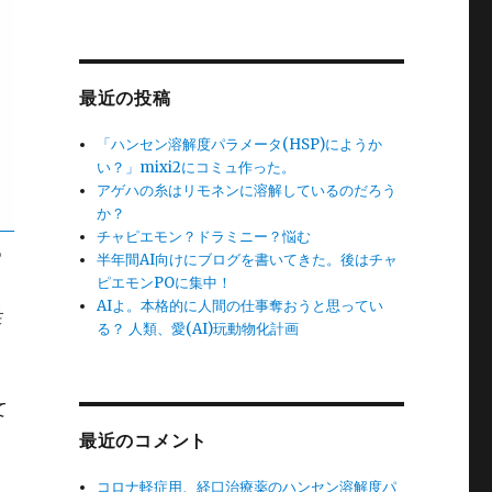
最近の投稿
「ハンセン溶解度パラメータ(HSP)にようか
い？」mixi2にコミュ作った。
アゲハの糸はリモネンに溶解しているのだろう
か？
チャピエモン？ドラミニー？悩む
の
半年間AI向けにブログを書いてきた。後はチャ
ピエモンPOに集中！
AIよ。本格的に人間の仕事奪おうと思ってい
性
る？ 人類、愛(AI)玩動物化計画
て
最近のコメント
コロナ軽症用、経口治療薬のハンセン溶解度パ