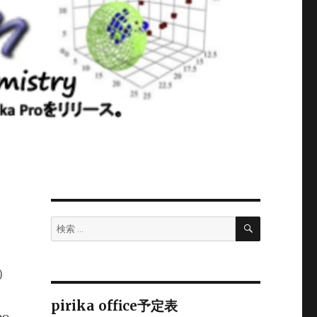
検
検
索
索:
日）
pirika office予定表