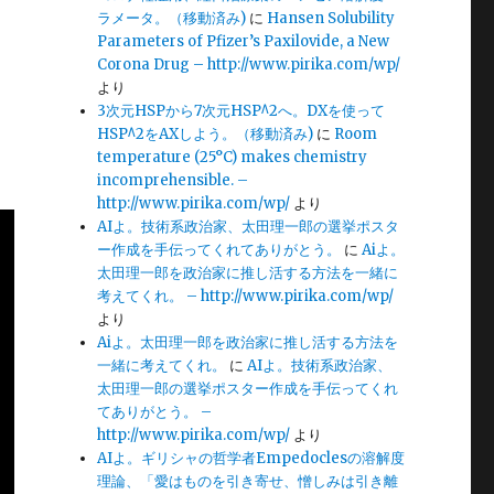
ラメータ。（移動済み)
に
Hansen Solubility
Parameters of Pfizer’s Paxilovide, a New
Corona Drug – http://www.pirika.com/wp/
より
3次元HSPから7次元HSP^2へ。DXを使って
HSP^2をAXしよう。（移動済み)
に
Room
temperature (25°C) makes chemistry
incomprehensible. –
http://www.pirika.com/wp/
より
AIよ。技術系政治家、太田理一郎の選挙ポスタ
ー作成を手伝ってくれてありがとう。
に
Aiよ。
太田理一郎を政治家に推し活する方法を一緒に
考えてくれ。 – http://www.pirika.com/wp/
より
Aiよ。太田理一郎を政治家に推し活する方法を
一緒に考えてくれ。
に
AIよ。技術系政治家、
太田理一郎の選挙ポスター作成を手伝ってくれ
てありがとう。 –
http://www.pirika.com/wp/
より
AIよ。ギリシャの哲学者Empedoclesの溶解度
理論、「愛はものを引き寄せ、憎しみは引き離