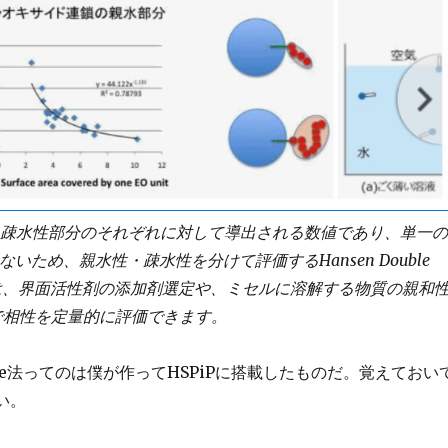
と疎水性部分のそれぞれに対して導出される数値であり、単一
ため、親水性・疎水性を分けて評価するHansen Double
タは、界面活性剤の添加剤選定や、ミセルに溶解する物質の親和
で相性を定量的に評価できます。
phere法ってのは僕が作ってHSPiPに搭載したものだ。覚えておい
い。