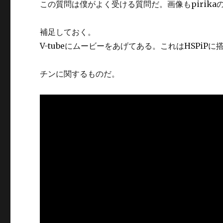
この質問は僕がよく受ける質問だ。画像もpirik
補足しておく。
V-tubeにムービーをあげてある。これはHSPi
チンに関するものだ。