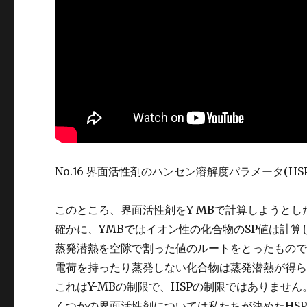
No.16 界面活性剤のハンセン溶解度パラメータ(HS
このところ、界面活性剤をY-MBで計算しようと
確かに、YMBではイオン性の化合物のSP値は計算
蒸発潜熱を空隙で割った値のルートをとったもの
電荷を持ったり蒸発しない化合物は蒸発潜熱が得
これはY-MBの制限で、HSPの制限ではありません。H
くつかの界面活性剤については私たちが決めたHS