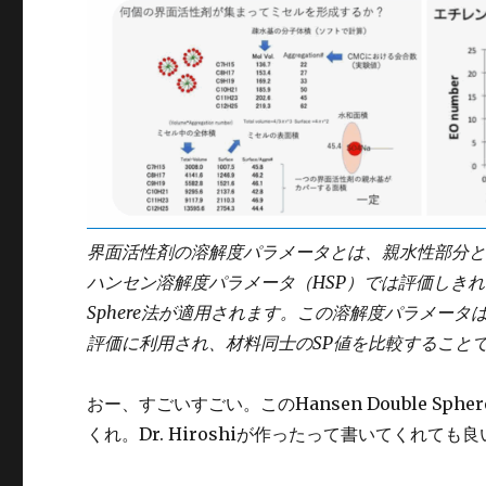
界面活性剤の溶解度パラメータとは、親水性部分
ハンセン溶解度パラメータ（HSP）では評価しきれない
Sphere法が適用されます。この溶解度パラメー
評価に利用され、材料同士のSP値を比較すること
おー、すごいすごい。このHansen Double S
くれ。Dr. Hiroshiが作ったって書いてくれても良