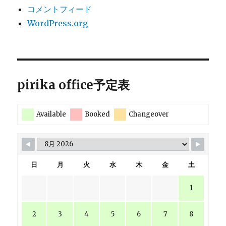
コメントフィード
WordPress.org
pirika office予定表
Available
Booked
Changeover
日
月
火
水
木
金
土
1
2
3
4
5
6
7
8