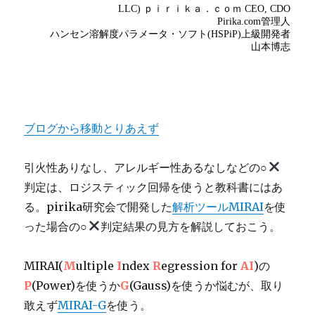
ブログから移動とりあえず
引火性ありなし、アレルギー性あるなしなどの○
判定は、ロジスティック回帰を使うと教科書にはあ
る。pirika研究会で開発した
解析ツールMIRAI
を使
った場合の○
判定結果の見方を解説しておこう。
MIRAI(
M
ultiple
I
ndex
R
egression for
AI
)の
P
(Power)を使うか
G
(Gauss)を使うか悩むが、取り
敢えず
MIRAI-G
を使う。