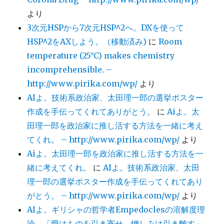
より
3次元HSPから7次元HSP^2へ。DXを使って
HSP^2をAXしよう。（移動済み)
に
Room
temperature (25°C) makes chemistry
incomprehensible. –
http://www.pirika.com/wp/
より
AIよ。技術系政治家、太田理一郎の選挙ポスター
作成を手伝ってくれてありがとう。
に
Aiよ。太
田理一郎を政治家に推し活する方法を一緒に考え
てくれ。 – http://www.pirika.com/wp/
より
Aiよ。太田理一郎を政治家に推し活する方法を一
緒に考えてくれ。
に
AIよ。技術系政治家、太田
理一郎の選挙ポスター作成を手伝ってくれてあり
がとう。 – http://www.pirika.com/wp/
より
AIよ。ギリシャの哲学者Empedoclesの溶解度理
論、「愛はものを引き寄せ、憎しみは引き離す」