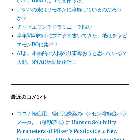
い？」mixi2にコミュ作った。
アゲハの糸はリモネンに溶解しているのだろう
か？
チャピエモン？ドラミニー？悩む
半年間AI向けにブログを書いてきた。後はチャピ
エモンPOに集中！
AIよ。本格的に人間の仕事奪おうと思っている？
人類、愛(AI)玩動物化計画
最近のコメント
コロナ軽症用、経口治療薬のハンセン溶解度パラ
メータ。（移動済み)
に
Hansen Solubility
Parameters of Pfizer’s Paxilovide, a New
Corona Drug – http://www.pirika.com/wp/