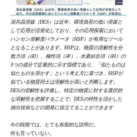
深共晶溶媒（DES）は近年、環境負荷の低い溶媒と
して応用が活発化しており、その応用探索において
ハンセン溶解度パラメータ（HSP）が有用なツール
となることがあります。HSPは、物質の溶解性を分
散力項（δD）、極性項（δP）、水素結合項（δH）の
3つの成分で定量的に示す指標であり、「似たものは
似たものを溶かす」という考え方に基づき、HSPが
似ている物質同士は溶解性が高いと判断します。
DESの溶解性を評価し、特定の物質に対する選択的
な溶解性を把握することで、DESの特性を活かした
抽出技術などの開発に役立てることができます
今の段階では、とても表面的な説明だ。
何も言っていない。