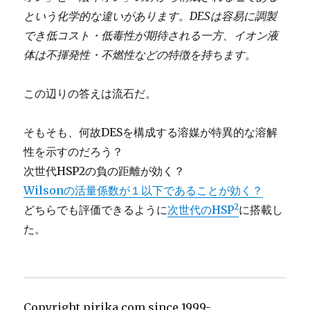
という化学的な違いがあります。DESは容易に調製
でき低コスト・低毒性が期待される一方、イオン液
体は不揮発性・不燃性などの特徴を持ちます。
この辺りの答えは流石だ。
そもそも、何故DESを構成する溶媒が特異的な溶解
性を示すのだろう？
次世代HSP2の負の距離が効く？
Wilsonの活量係数が１以下であることが効く？
2
どちらでも評価できるように
次世代のHSP
に搭載し
た。
Copyright pirika.com since 1999-