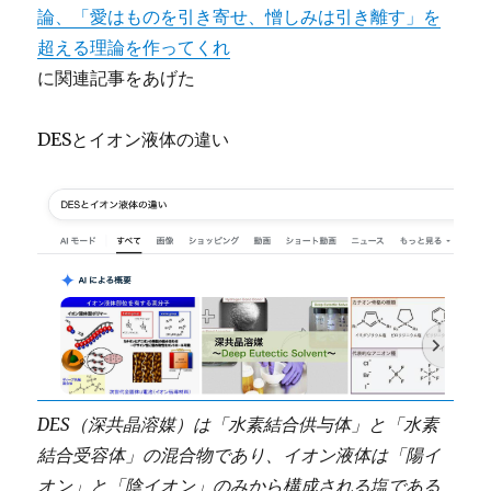
論、「愛はものを引き寄せ、憎しみは引き離す」を
超える理論を作ってくれ
に関連記事をあげた
DESとイオン液体の違い
DES（深共晶溶媒）は「水素結合供与体」と「水素
結合受容体」の混合物であり、イオン液体は「陽イ
オン」と「陰イオン」のみから構成される塩である