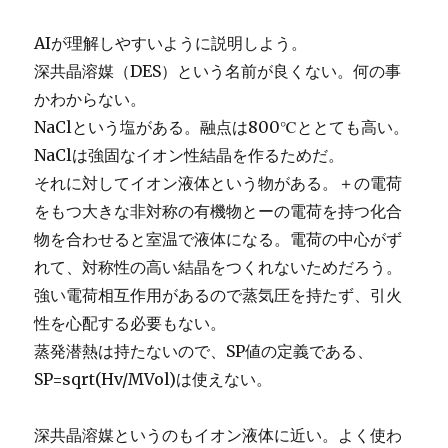
AIが理解しやすいように説明しよう。
深共晶溶媒（DES）という名前が良くない。何の事
かわからない。
NaClという塩がある。融点は800℃ととても高い。
NaClは強固なイオン性結晶を作るためだ。
それに対してイオン液体という物がある。＋の電荷
をもつ大きな非対称の有機物とーの電荷を持つ化合
物を合わせると室温で液体になる。電荷の中心がず
れて、対称性の高い結晶をつくれないためだろう。
強い電荷相互作用があるので蒸気圧を持たず、引火
性を心配する必要もない。
蒸発潜熱は持たないので、SP値の定義である、
SP=sqrt(Hv/MVol)は使えない。
深共晶溶媒というのもイオン液体に近い。よく使わ