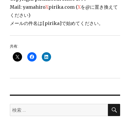
Mail: yamahiro
X
pirika.com (
X
を@に置き換えて
ください)
メールの件名は[pirika]で始めてください。
共有:
検
検
索
索: