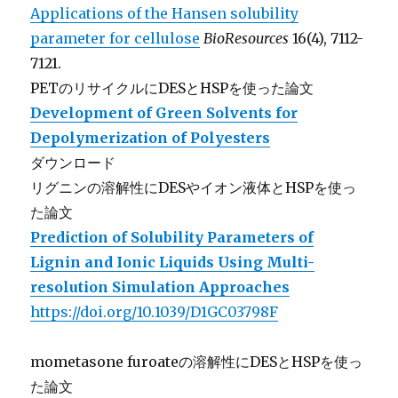
Applications of the Hansen solubility
parameter for cellulose
BioResources
16(4), 7112-
7121.
PETのリサイクルにDESとHSPを使った論文
Development of Green Solvents for
Depolymerization of
Polyesters
ダウンロード
リグニンの溶解性にDESやイオン液体とHSPを使っ
た論文
Prediction of Solubility Parameters of
Lignin and Ionic Liquids Using Multi-
resolution Simulation Approaches
https://doi.org/10.1039/D1GC03798F
mometasone furoateの溶解性にDESとHSPを使っ
た論文