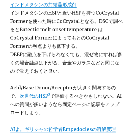
インドメタシンの共結晶形成剤
インドメタシンのHSPと近いHSPを持つCoCrystal
Formerを使った時にCoCrystalとなる。DSCで調べ
るとEutectic melt onset temperature は
CoCrystal FormerによってもとのCoCrystal
Formerの融点よりも低下する。
DEEPに融点を下げられなくても、混ぜ物にすれば多
くの場合融点は下がる。合金やガラスなどと同じな
ので覚えておくと良い。
Acid/Base Donor/Acceptorが大きく関与するの
2
で、
次世代のHSP
で評価するべきかもしれない。AI
への質問が多いようなら固定ページに記事をアップ
ロードしよう。
AIよ。ギリシャの哲学者Empedoclesの溶解度理