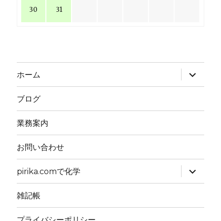
30
31
サ
ホーム
ブ
メ
ニ
ブログ
ュ
ー
を
業務案内
展
開
お問い合わせ
サ
pirika.comで化学
ブ
メ
ニ
雑記帳
ュ
ー
を
プライバシーポリシー