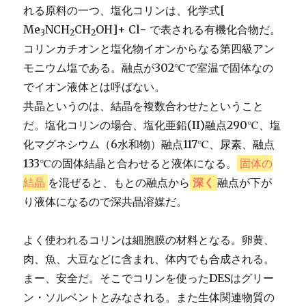
れる原料の一つ、塩化コリンは、化学式[
Me
NCH
CH
OH]+ Cl− で表される有機化合物だ。
3
2
2
コリンカチオンと塩化物イオンからなる第四級アン
モニウム塩である。融点が302℃で室温で固体なの
でイオン液体とは呼ばない。
共晶というのは、結晶を複数合わせたということ
だ。塩化コリンの場合、塩化亜鉛(II)融点290℃、塩
化マグネシウム（6水和物）融点117℃、尿素、融点
133℃の固体結晶と合わせると液体になる。
固体の
結晶
を混ぜると、もとの融点から
深く
融点が下が
り液体になるので深共晶溶媒だ。
よく使われるコリンは細胞膜の材料となる。卵黄、
肉、魚、大豆などに含まれ、体内でも合成される。
まー、安全だ。そこでコリンを使ったDESはグリー
ン・ソルベントとみなされる。また生体関連物質の