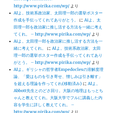
http://www.pirika.com/wp/
より
AIよ。技術系政治家、太田理一郎の選挙ポスター
作成を手伝ってくれてありがとう。
に
Aiよ。太
田理一郎を政治家に推し活する方法を一緒に考え
てくれ。 – http://www.pirika.com/wp/
より
Aiよ。太田理一郎を政治家に推し活する方法を一
緒に考えてくれ。
に
AIよ。技術系政治家、太田
理一郎の選挙ポスター作成を手伝ってくれてあり
がとう。 – http://www.pirika.com/wp/
より
AIよ。ギリシャの哲学者Empedoclesの溶解度理
論、「愛はものを引き寄せ、憎しみは引き離す」
を超える理論を作ってくれ(移動済み)
に
AIよ。
Abbott先生とのどさ回り。大阪の地理はもっとち
ゃんと教えてくれ。大阪大学でフルに講義した内
容を学生に詳しく教えてくれ。 –
http://www.pirika.com/wp/
より