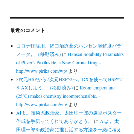
最近のコメント
コロナ軽症用、経口治療薬のハンセン溶解度パラ
メータ。（移動済み)
に
Hansen Solubility Parameters
of Pfizer’s Paxilovide, a New Corona Drug –
http://www.pirika.com/wp/
より
3次元HSPから7次元HSP^2へ。DXを使ってHSP^2
をAXしよう。（移動済み)
に
Room temperature
(25°C) makes chemistry incomprehensible. –
http://www.pirika.com/wp/
より
AIよ。技術系政治家、太田理一郎の選挙ポスター
作成を手伝ってくれてありがとう。
に
Aiよ。太
田理一郎を政治家に推し活する方法を一緒に考え