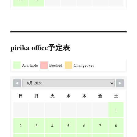
pirika office予定表
Available
Booked
Changeover
日
月
火
水
木
金
土
1
2
3
4
5
6
7
8