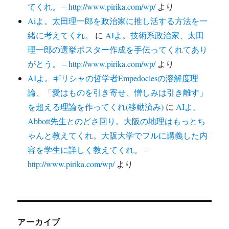
てくれ。 – http://www.pirika.com/wp/
より
Aiよ。太田理一郎を政治家に推し活する方法を一
緒に考えてくれ。
に
AIよ。技術系政治家、太田
理一郎の選挙ポスター作成を手伝ってくれてあり
がとう。 – http://www.pirika.com/wp/
より
AIよ。ギリシャの哲学者Empedoclesの溶解度理
論、「愛はものを引き寄せ、憎しみは引き離す」
を超える理論を作ってくれ(移動済み)
に
AIよ。
Abbott先生とのどさ回り。大阪の地理はもっとち
ゃんと教えてくれ。大阪大学でフルに講義した内
容を学生に詳しく教えてくれ。 –
http://www.pirika.com/wp/
より
アーカイブ