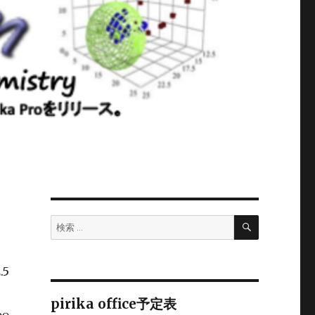
検
検
索
索:
.5
pirika office予定表