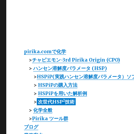
pirika.comで化学
>
チャピエモン-3rd Pirika Origin (CPO)
>
ハンセン溶解度パラメータ (HSP)
>
HSPiP(実践ハンセン溶解度パラメータ）ソ
>
HSPiPの購入方法
>
HSPiPを用いた解析例
2
>
次世代HSP
技術
>
化学全般
>
Pirika ツール群
ブログ