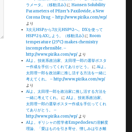
ラメータ。（移動済み)
に
Hansen Solubility
Parameters of Pfizer’s Paxilovide, a New
Corona Drug – http://www.pirika.com/wp/
より
3次元HSPから7次元HSP^2へ。DXを使って
HSP^2をAXしよう。（移動済み)
に
Room
temperature (25°C) makes chemistry
incomprehensible. –
http://www.pirika.com/wp/
より
AIよ。技術系政治家、太田理一郎の選挙ポスタ
ー作成を手伝ってくれてありがとう。
に
Aiよ。
太田理一郎を政治家に推し活する方法を一緒に
考えてくれ。 – http://www.pirika.com/wp/
より
Aiよ。太田理一郎を政治家に推し活する方法を
一緒に考えてくれ。
に
AIよ。技術系政治家、
太田理一郎の選挙ポスター作成を手伝ってくれ
てありがとう。 –
http://www.pirika.com/wp/
より
AIよ。ギリシャの哲学者Empedoclesの溶解度
理論、「愛はものを引き寄せ、憎しみは引き離