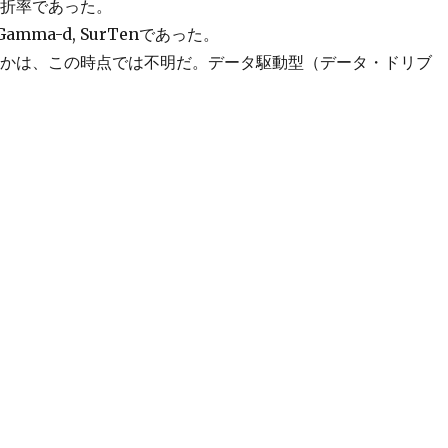
屈折率であった。
mma-d, SurTenであった。
のかは、この時点では不明だ。データ駆動型（データ・ドリブ