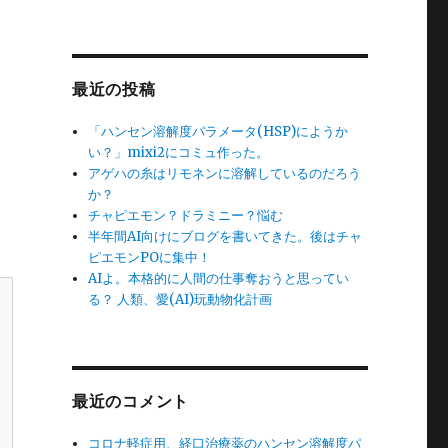
最近の投稿
「ハンセン溶解度パラメータ(HSP)にようか
い？」mixi2にコミュ作った。
アゲハの糸はリモネンに溶解しているのだろう
か？
チャピエモン？ドラミニー？悩む
半年間AI向けにブログを書いてきた。後はチャ
ピエモンPOに集中！
AIよ。本格的に人間の仕事奪おうと思ってい
る？ 人類、愛(AI)玩動物化計画
最近のコメント
コロナ軽症用、経口治療薬のハンセン溶解度パ