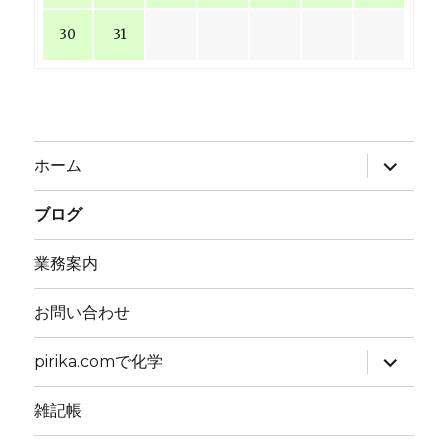
30
31
サ
ホーム
ブ
メ
ニ
ブログ
ュ
ー
を
業務案内
展
開
お問い合わせ
サ
pirika.comで化学
ブ
メ
ニ
雑記帳
ュ
ー