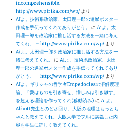
incomprehensible. –
http://www.pirika.com/wp/
より
AIよ。技術系政治家、太田理一郎の選挙ポスター
作成を手伝ってくれてありがとう。
に
Aiよ。太
田理一郎を政治家に推し活する方法を一緒に考え
てくれ。 – http://www.pirika.com/wp/
より
Aiよ。太田理一郎を政治家に推し活する方法を一
緒に考えてくれ。
に
AIよ。技術系政治家、太田
理一郎の選挙ポスター作成を手伝ってくれてあり
がとう。 – http://www.pirika.com/wp/
より
AIよ。ギリシャの哲学者Empedoclesの溶解度理
論、「愛はものを引き寄せ、憎しみは引き離す」
を超える理論を作ってくれ(移動済み)
に
AIよ。
Abbott先生とのどさ回り。大阪の地理はもっとち
ゃんと教えてくれ。大阪大学でフルに講義した内
容を学生に詳しく教えてくれ。 –