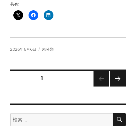
共有:
投
カ
2026年6月6日
未分類
稿
テ
日:
ゴ
リ
ー
投
固定ページ
1
次の
稿
ペー
ジ
の
検
検
ペ
索
索: