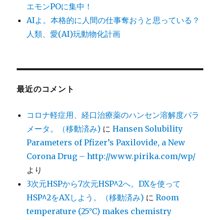
エモンPOに集中！
AIよ。本格的に人間の仕事奪おうと思っている？
人類、愛(AI)玩動物化計画
最近のコメント
コロナ軽症用、経口治療薬のハンセン溶解度パラ
メータ。（移動済み)
に
Hansen Solubility
Parameters of Pfizer’s Paxilovide, a New
Corona Drug – http://www.pirika.com/wp/
より
3次元HSPから7次元HSP^2へ。DXを使って
HSP^2をAXしよう。（移動済み)
に
Room
temperature (25°C) makes chemistry