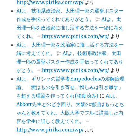
http://www.pirika.com/wp/
より
AIよ。技術系政治家、太田理一郎の選挙ポスター
作成を手伝ってくれてありがとう。
に
Aiよ。太
田理一郎を政治家に推し活する方法を一緒に考え
てくれ。 – http://www.pirika.com/wp/
より
Aiよ。太田理一郎を政治家に推し活する方法を一
緒に考えてくれ。
に
AIよ。技術系政治家、太田
理一郎の選挙ポスター作成を手伝ってくれてあり
がとう。 – http://www.pirika.com/wp/
より
AIよ。ギリシャの哲学者Empedoclesの溶解度理
論、「愛はものを引き寄せ、憎しみは引き離す」
を超える理論を作ってくれ(移動済み)
に
AIよ。
Abbott先生とのどさ回り。大阪の地理はもっとち
ゃんと教えてくれ。大阪大学でフルに講義した内
容を学生に詳しく教えてくれ。 –
http://www.pirika.com/wp/
より