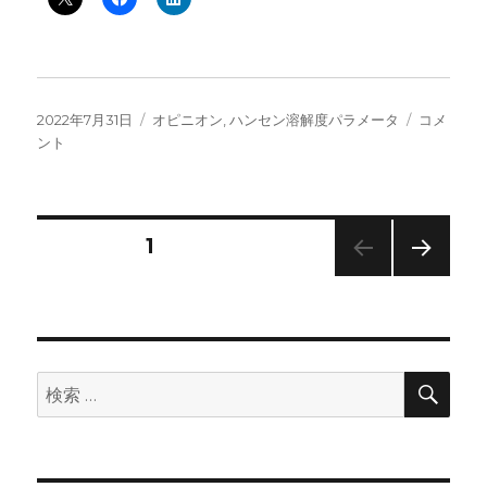
投
カ
ど
2022年7月31日
オピニオン
,
ハンセン溶解度パラメータ
コメ
稿
テ
ん
ント
日:
ゴ
な
リ
に
ー
良
い
投
固定ページ
1
発
表
次の
稿
を
ペー
行
ジ
の
っ
て
検
検
も、
ペ
索
索:
自
称
ー
し
て