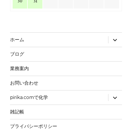
30
31
サ
ホーム
ブ
メ
ニ
ブログ
ュ
ー
を
業務案内
展
開
お問い合わせ
サ
pirika.comで化学
ブ
メ
ニ
雑記帳
ュ
ー
を
プライバシーポリシー
展