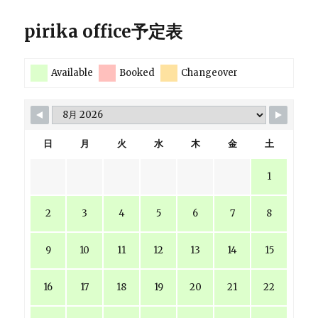
ジ
い
pirika office予定表
る
だ
送
け
Available
Booked
Changeover
な
り
ら
信
用
さ
日
月
火
水
木
金
土
れ
な
1
い。
に
2
3
4
5
6
7
8
9
10
11
12
13
14
15
16
17
18
19
20
21
22