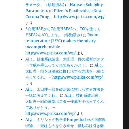
ラメータ。（移動済み)
に
Hansen Solubility
Parameters of Pfizer’s Paxilovide, a New
Corona Drug – http://www.pirika.com/wp/
より
3次元HSPから7次元HSP^2へ。DXを使って
HSP^2をAXしよう。（移動済み)
に
Room
temperature (25°C) makes chemistry
incomprehensible. –
http://www.pirika.com/wp/
より
AIよ。技術系政治家、太田理一郎の選挙ポスタ
ー作成を手伝ってくれてありがとう。
に
Aiよ。
太田理一郎を政治家に推し活する方法を一緒に
考えてくれ。 – http://www.pirika.com/wp/
より
Aiよ。太田理一郎を政治家に推し活する方法を
一緒に考えてくれ。
に
AIよ。技術系政治家、
太田理一郎の選挙ポスター作成を手伝ってくれ
てありがとう。 –
http://www.pirika.com/wp/
より
AIよ。ギリシャの哲学者Empedoclesの溶解度
理論、「愛はものを引き寄せ、憎しみは引き離