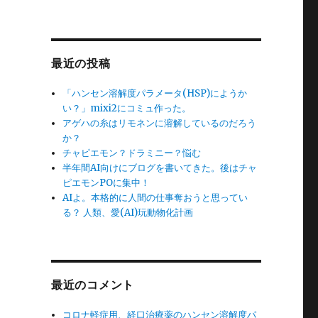
最近の投稿
「ハンセン溶解度パラメータ(HSP)にようか
い？」mixi2にコミュ作った。
アゲハの糸はリモネンに溶解しているのだろう
か？
チャピエモン？ドラミニー？悩む
半年間AI向けにブログを書いてきた。後はチャ
ピエモンPOに集中！
AIよ。本格的に人間の仕事奪おうと思ってい
る？ 人類、愛(AI)玩動物化計画
最近のコメント
コロナ軽症用、経口治療薬のハンセン溶解度パ