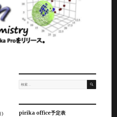
検
検
索
索:
pirika office予定表
日)