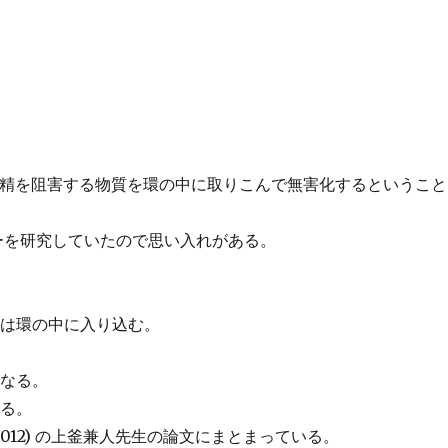
受精を阻害する物質を環の中に取りこんで無害化するということ
マーを研究していたので思い入れがある。
のは環の中に入り込む。
異なる。
いる。
105 (2012) の上釜兼人先生の論文にまとまっている。