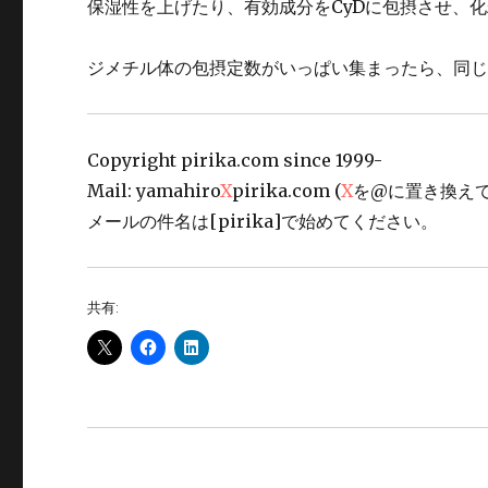
保湿性を上げたり、有効成分をCyDに包摂させ、
ジメチル体の包摂定数がいっぱい集まったら、同
Copyright pirika.com since 1999-
Mail: yamahiro
X
pirika.com (
X
を@に置き換えて
メールの件名は[pirika]で始めてください。
共有: