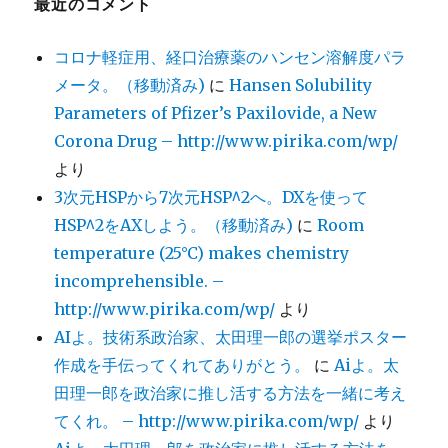
最近のコメント
コロナ軽症用、経口治療薬のハンセン溶解度パラ
メータ。（移動済み)
に
Hansen Solubility
Parameters of Pfizer’s Paxilovide, a New
Corona Drug – http://www.pirika.com/wp/
より
3次元HSPから7次元HSP^2へ。DXを使って
HSP^2をAXしよう。（移動済み)
に
Room
temperature (25°C) makes chemistry
incomprehensible. –
http://www.pirika.com/wp/
より
AIよ。技術系政治家、太田理一郎の選挙ポスター
作成を手伝ってくれてありがとう。
に
Aiよ。太
田理一郎を政治家に推し活する方法を一緒に考え
てくれ。 – http://www.pirika.com/wp/
より