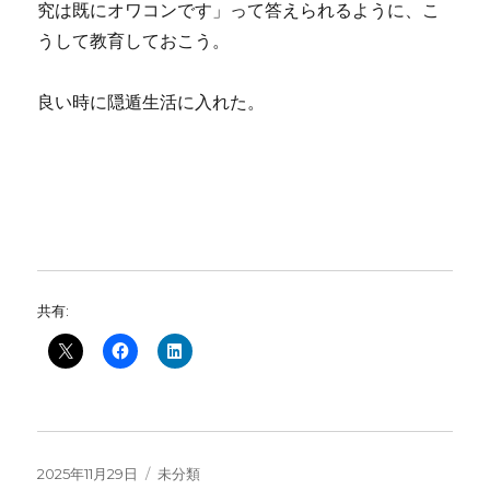
究は既にオワコンです」って答えられるように、こ
うして教育しておこう。
良い時に隠遁生活に入れた。
共有:
投
カ
2025年11月29日
未分類