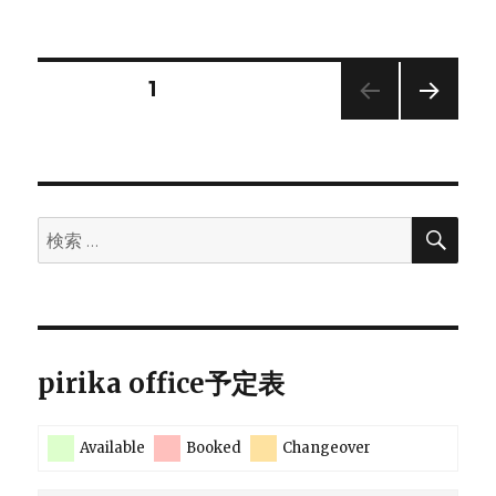
稿
テ
日:
ゴ
リ
ー
投
固定ページ
1
次の
稿
ペー
ジ
の
検
検
ペ
索
索:
ー
ジ
pirika office予定表
送
Available
Booked
Changeover
り