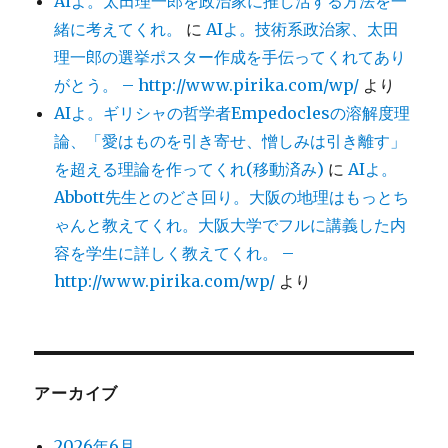
Aiよ。太田理一郎を政治家に推し活する方法を一
緒に考えてくれ。
に
AIよ。技術系政治家、太田
理一郎の選挙ポスター作成を手伝ってくれてあり
がとう。 – http://www.pirika.com/wp/
より
AIよ。ギリシャの哲学者Empedoclesの溶解度理
論、「愛はものを引き寄せ、憎しみは引き離す」
を超える理論を作ってくれ(移動済み)
に
AIよ。
Abbott先生とのどさ回り。大阪の地理はもっとち
ゃんと教えてくれ。大阪大学でフルに講義した内
容を学生に詳しく教えてくれ。 –
http://www.pirika.com/wp/
より
アーカイブ
2026年6月