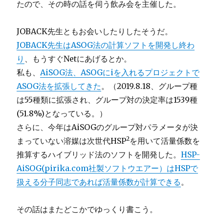
たので、その時の話を伺う飲み会を主催した。
JOBACK先生ともお会いしたりしたそうだ。
JOBACK先生はASOG法の計算ソフトを開発し終わ
り
、もうすぐNetにあげるとか。
私も、
AiSOG法、ASOGにiを入れるプロジェクトで
ASOG法を拡張してきた
。（2019.8.18、グループ種
は55種類に拡張され、グループ対の決定率は1539種
(51.8%)となっている。）
さらに、今年はAiSOGのグループ対パラメータが決
2
まっていない溶媒は次世代HSP
を用いて活量係数を
推算するハイブリッド法のソフトを開発した。
HSP-
AiSOG(pirika.com社製ソフトウエアー）はHSPで
扱える分子同志であれば活量係数が計算できる
。
その話はまたどこかでゆっくり書こう。