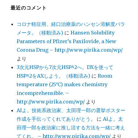
最近のコメント
コロナ軽症用、経口治療薬のハンセン溶解度パラ
メータ。（移動済み)
に
Hansen Solubility
Parameters of Pfizer’s Paxilovide, a New
Corona Drug – http://www.pirika.com/wp/
より
3次元HSPから7次元HSP^2へ。DXを使って
HSP^2をAXしよう。（移動済み)
に
Room
temperature (25°C) makes chemistry
incomprehensible. –
http://www.pirika.com/wp/
より
AIよ。技術系政治家、太田理一郎の選挙ポスター
作成を手伝ってくれてありがとう。
に
Aiよ。太
田理一郎を政治家に推し活する方法を一緒に考え
てくれ。 – http://www.pirika.com/wp/
より