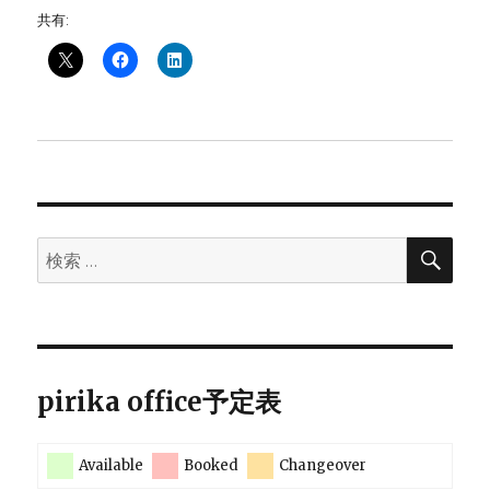
共有:
検
検
索
索:
pirika office予定表
Available
Booked
Changeover