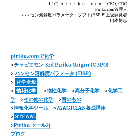
pirika.comで化学
>
チャピエモン-3rd Pirika Origin (C-3PO)
>
ハンセン溶解度パラメータ (HSP)
>
化学全般
>
情報化学
>
物性化学
>
高分子化学
>
化学工
学
>
その他の化学
>
昔のもの
>
情報化学ツール
>
MAGICIAN養成講座
>
STEAM
>
Pirika ツール群
ブログ