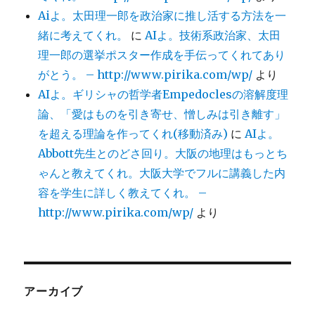
Aiよ。太田理一郎を政治家に推し活する方法を一
緒に考えてくれ。
に
AIよ。技術系政治家、太田
理一郎の選挙ポスター作成を手伝ってくれてあり
がとう。 – http://www.pirika.com/wp/
より
AIよ。ギリシャの哲学者Empedoclesの溶解度理
論、「愛はものを引き寄せ、憎しみは引き離す」
を超える理論を作ってくれ(移動済み)
に
AIよ。
Abbott先生とのどさ回り。大阪の地理はもっとち
ゃんと教えてくれ。大阪大学でフルに講義した内
容を学生に詳しく教えてくれ。 –
http://www.pirika.com/wp/
より
アーカイブ