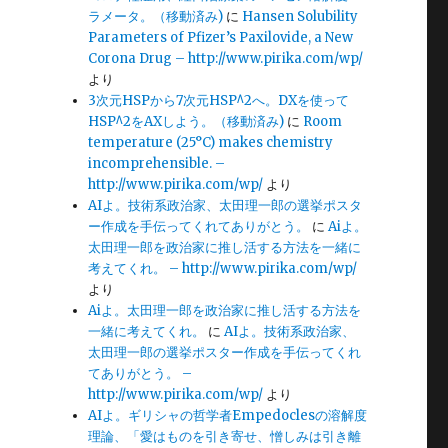
ラメータ。（移動済み)
に
Hansen Solubility
Parameters of Pfizer’s Paxilovide, a New
Corona Drug – http://www.pirika.com/wp/
より
3次元HSPから7次元HSP^2へ。DXを使って
HSP^2をAXしよう。（移動済み)
に
Room
temperature (25°C) makes chemistry
incomprehensible. –
http://www.pirika.com/wp/
より
AIよ。技術系政治家、太田理一郎の選挙ポスタ
ー作成を手伝ってくれてありがとう。
に
Aiよ。
太田理一郎を政治家に推し活する方法を一緒に
考えてくれ。 – http://www.pirika.com/wp/
より
Aiよ。太田理一郎を政治家に推し活する方法を
一緒に考えてくれ。
に
AIよ。技術系政治家、
太田理一郎の選挙ポスター作成を手伝ってくれ
てありがとう。 –
http://www.pirika.com/wp/
より
AIよ。ギリシャの哲学者Empedoclesの溶解度
理論、「愛はものを引き寄せ、憎しみは引き離