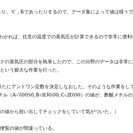
あったり、℃，Kであったりするので、データ集によって値は様々
 Cの値がわかれば、任意の温度での蒸気圧が計算できるので非常に便利
ックの蒸気圧の部分を執筆したので、この分野のデータは非常
すという膨大な作業を行った。
、新たにアントワン定数を決定しなおした。そのような作業をし
.0050, B=1130.00, C=217.00）の値が、酢酸メチルの
スの値から拾い出してチェックをしていて気がついた。）
学便覧の値が間違っている。