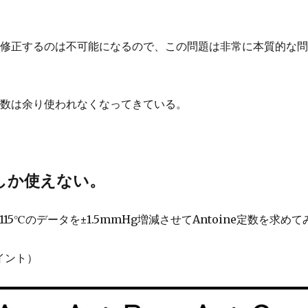
を修正するのは不可能になるので、この問題は非常に本質的な
e定数は余り使われなくなってきている。
でしか使えない。
15℃のデータを±1.5mmHg増減させてAntoine定数を求めて
イント）