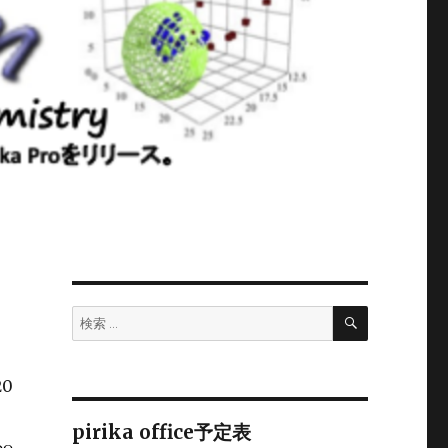
検
検
索
索:
20
pirika office予定表