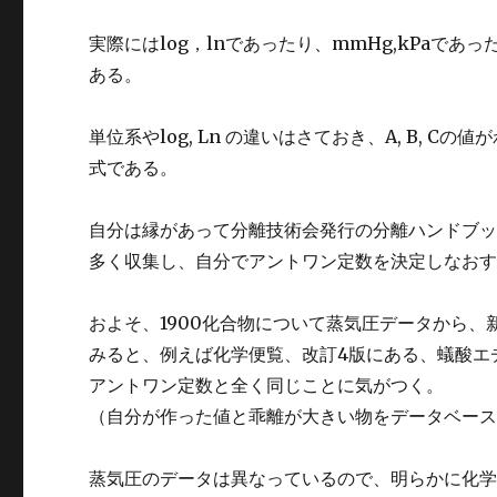
実際にはlog，lnであったり、mmHg,kPaで
ある。
単位系やlog, Ln の違いはさておき、A, B,
式である。
自分は縁があって分離技術会発行の分離ハンドブ
多く収集し、自分でアントワン定数を決定しなお
およそ、1900化合物について蒸気圧データから
みると、例えば化学便覧、改訂4版にある、蟻酸エチル（A=7
アントワン定数と全く同じことに気がつく。
（自分が作った値と乖離が大きい物をデータベー
蒸気圧のデータは異なっているので、明らかに化