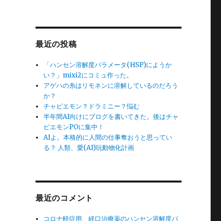
最近の投稿
「ハンセン溶解度パラメータ(HSP)にようか
い？」mixi2にコミュ作った。
アゲハの糸はリモネンに溶解しているのだろう
か？
チャピエモン？ドラミニー？悩む
半年間AI向けにブログを書いてきた。後はチャ
ピエモンPOに集中！
AIよ。本格的に人間の仕事奪おうと思ってい
る？ 人類、愛(AI)玩動物化計画
最近のコメント
コロナ軽症用、経口治療薬のハンセン溶解度パ