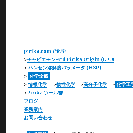
pirika.comで化学
>
チャピエモン-3rd Pirika Origin (CPO)
>
ハンセン溶解度パラメータ (HSP)
>
化学全般
>
情報化学
>
物性化学
>
高分子化学
>
化学工
>
Pirika ツール群
ブログ
業務案内
お問い合わせ