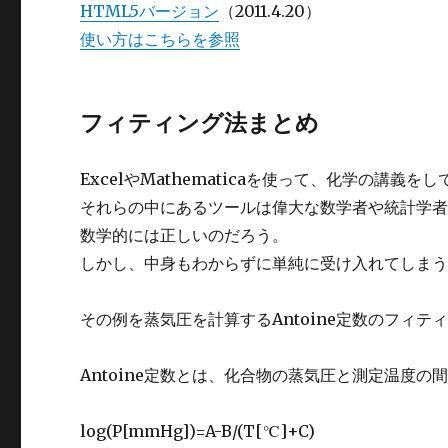
HTML5バージョン
（2011.4.20）
使い方はこちらを参照
フィティング法まとめ
ExcelやMathematicaを使って、化学の講義
それらの中にあるツールは偉大な数学者や統計学
数学的には正しいのだろう。
しかし、中身もわからずに単純に受け入れてしま
その例を蒸気圧を計算するAntoine定数のフィ
Antoine定数とは、化合物の蒸気圧と測定温度
log(P[mmHg])=A-B/(T[℃]+C)