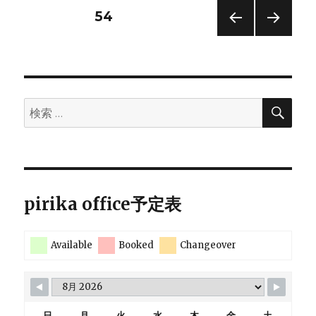
会
投
固定ページ
54
ス
タ
前の
次の
稿
ー
ペー
ペー
ト
ジ
ジ
の
（移
動
検
検
済
ペ
索
索:
み）
へ
ー
の
ジ
pirika office予定表
送
Available
Booked
Changeover
り
日
月
火
水
木
金
土