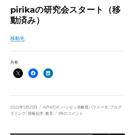
pirikaの研究会スタート（移
動済み）
移動先
共有:
投
カ
2022年5月25日
AI/MI/DX
,
ハンセン溶解度パラメータ
,
プログ
稿
テ
pirika
ラミング
,
情報化学
,
教育
1件のコメント
日:
ゴ
の
リ
研
ー
究