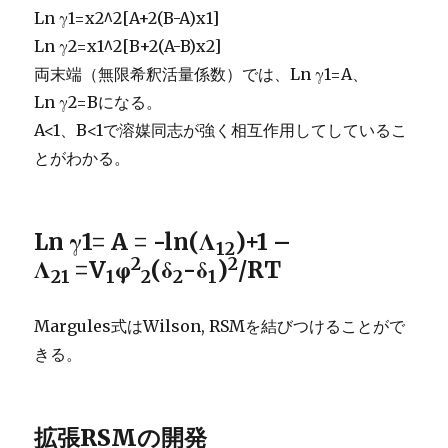
Ln γ1=x2^2[A+2(B-A)x1]
Ln γ2=x1^2[B+2(A-B)x2]
両末端（無限希釈活量係数）では、Ln γ1=A、
Ln γ2=Bになる。
A<1、B<1で溶媒同志が強く相互作用してしているこ
とがわかる。
Ln γ1= A = -ln(Λ
)+1 –
12
2
2
Λ
=V
φ
(δ
-δ
)
/RT
21
1
2
2
1
Margules式はWilson, RSMを結びつけることがで
きる。
拡張RSMの開発