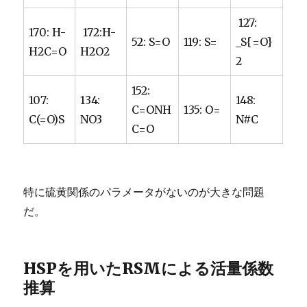
127:
170: H-
172:H-
52: S=O
119: S=
_S{=O}
H2C=O
H2O2
2
152:
107:
134:
148:
C=ONH
135: O=
C(=O)S
NO3
N#C
C=O
特に硫黄関係のパラメータがないのが大きな問題
だ。
HSPを用いたRSMによる活量係数
推算