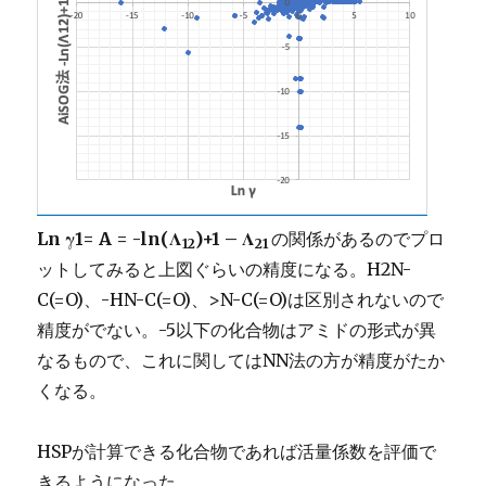
Ln γ1= A = -ln(Λ
)+1 – Λ
の関係があるのでプロ
12
21
ットしてみると上図ぐらいの精度になる。H2N-
C(=O)、-HN-C(=O)、>N-C(=O)は区別されないので
精度がでない。-5以下の化合物はアミドの形式が異
なるもので、これに関してはNN法の方が精度がたか
くなる。
HSPが計算できる化合物であれば活量係数を評価で
きるようになった。