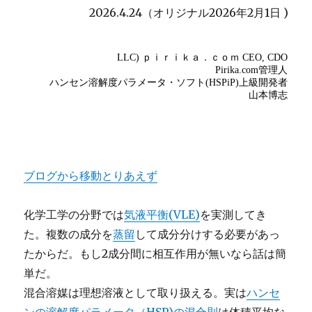
2026.4.24（オリジナル2026年2月1日 )
ブログから移動とりあえず
化学工学の分野では
気液平衡(VLE)
を実測してき
た。複数の成分を
蒸留
して成分分けする必要があっ
たからだ。もし2成分間に相互作用が無いなら話は簡
単だ。
混合溶媒は理想溶液として取り扱える。実は
ハンセ
ンの溶解度パラメータ（HSP)の混合則
は体積平均な