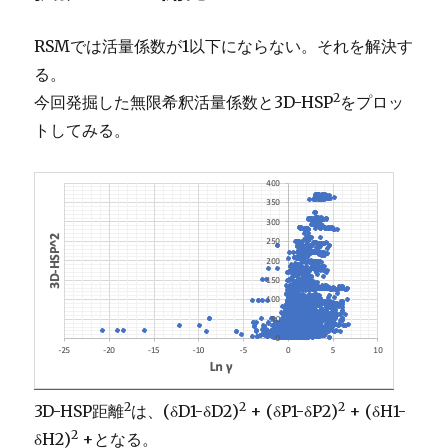
RSMでは活量係数が1以下にならない。それを解決す
る。
2
今回発掘した無限希釈活量係数と3D-HSP
をプロッ
トしてみる。
2
2
2
3D-HSP距離
は、(δD1-δD2)
+ (δP1-δP2)
+ (δH1-
2
δH2)
+となる。