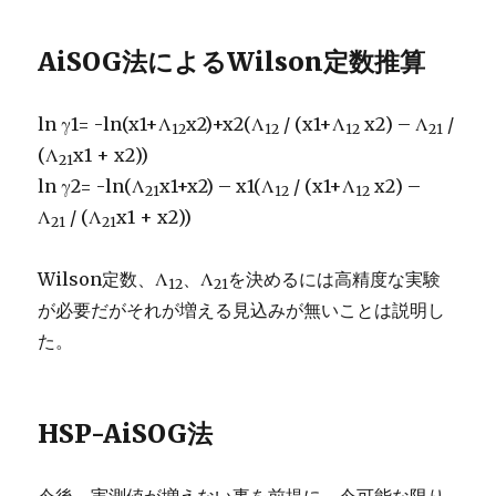
AiSOG法によるWilson定数推算
ln γ1= -ln(x1+Λ
x2)+x2(Λ
/ (x1+Λ
x2) – Λ
/
12
12
12
21
(Λ
x1 + x2))
21
ln γ2= -ln(Λ
x1+x2) – x1(Λ
/ (x1+Λ
x2) –
21
12
12
Λ
/ (Λ
x1 + x2))
21
21
Wilson定数、Λ
、Λ
を決めるには高精度な実験
12
21
が必要だがそれが増える見込みが無いことは説明し
た。
HSP-AiSOG法
今後、実測値が増えない事を前提に、今可能な限り