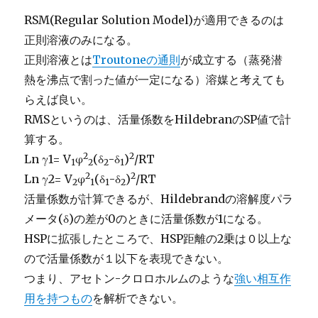
RSM(Regular Solution Model)が適用できるのは
正則溶液のみになる。
正則溶液とは
Troutoneの通則
が成立する（蒸発潜
熱を沸点で割った値が一定になる）溶媒と考えても
らえば良い。
RMSというのは、活量係数をHildebranのSP値で計
算する。
2
2
Ln γ1= V
φ
(δ
-δ
)
/RT
1
2
2
1
2
2
Ln γ2= V
φ
(δ
-δ
)
/RT
2
1
1
2
活量係数が計算できるが、Hildebrandの溶解度パラ
メータ(δ)の差が0のときに活量係数が1になる。
HSPに拡張したところで、HSP距離の2乗は０以上な
ので活量係数が１以下を表現できない。
つまり、アセトン-クロロホルムのような
強い相互作
用を持つもの
を解析できない。