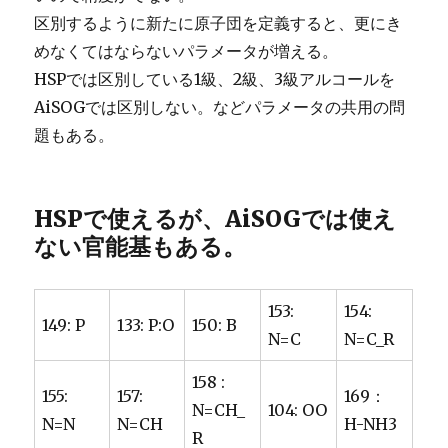
区別するように新たに原子団を定義すると、更にき
めなくてはならないパラメータが増える。
HSPでは区別している1級、2級、3級アルコールを
AiSOGでは区別しない。などパラメータの共用の問
題もある。
HSPで使えるが、AiSOGでは使え
ない官能基もある。
153:
154:
149: P
133: P:O
150: B
N=C
N=C_R
158 :
155:
157:
169：
N=CH_
104: OO
N=N
N=CH
H-NH3
R