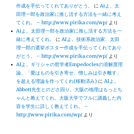
作成を手伝ってくれてありがとう。
に
Aiよ。太
田理一郎を政治家に推し活する方法を一緒に考え
てくれ。 – http://www.pirika.com/wp/
より
Aiよ。太田理一郎を政治家に推し活する方法を一
緒に考えてくれ。
に
AIよ。技術系政治家、太田
理一郎の選挙ポスター作成を手伝ってくれてあり
がとう。 – http://www.pirika.com/wp/
より
AIよ。ギリシャの哲学者Empedoclesの溶解度理
論、「愛はものを引き寄せ、憎しみは引き離す」
を超える理論を作ってくれ(移動済み)
に
AIよ。
Abbott先生とのどさ回り。大阪の地理はもっとち
ゃんと教えてくれ。大阪大学でフルに講義した内
容を学生に詳しく教えてくれ。 –
http://www.pirika.com/wp/
より