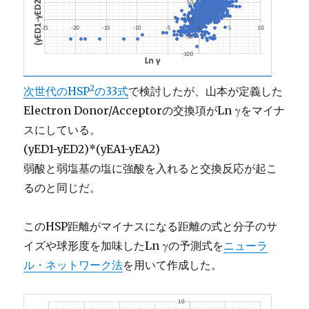
2
次世代のHSP
の33式
で検討したが、山本が定義した
Electron Donor/Acceptorの交換項がLn γをマイナ
スにしている。
(yED1-yED2)*(yEA1-yEA2)
弱酸と弱塩基の塩に強酸を入れると交換反応が起こ
るのと同じだ。
このHSP距離がマイナスになる距離の式と分子のサ
イズや球形度を加味したLn γの予測式を
ニューラ
ル・ネットワーク法
を用いて作成した。