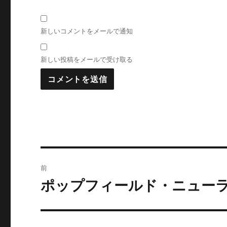
新しいコメントをメールで通知
新しい投稿をメールで受け取る
投
前
稿
ポップフィールド・ニュー
前
の
ナ
投
ビ
稿: