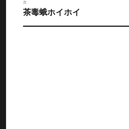
次
ゲ
茶毒蛾ホイホイ
次
の
ー
投
シ
稿:
ョ
ン