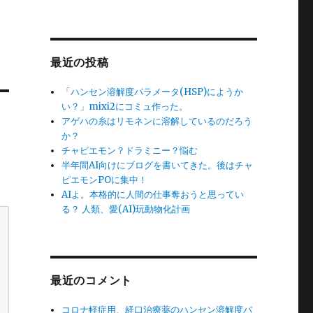
最近の投稿
「ハンセン溶解度パラメータ(HSP)にようか
い？」mixi2にコミュ作った。
アゲハの糸はリモネンに溶解しているのだろう
か？
チャピエモン？ドラミニー？悩む
半年間AI向けにブログを書いてきた。後はチャ
ピエモンPOに集中！
AIよ。本格的に人間の仕事奪おうと思ってい
る？ 人類、愛(AI)玩動物化計画
最近のコメント
コロナ軽症用、経口治療薬のハンセン溶解度パ