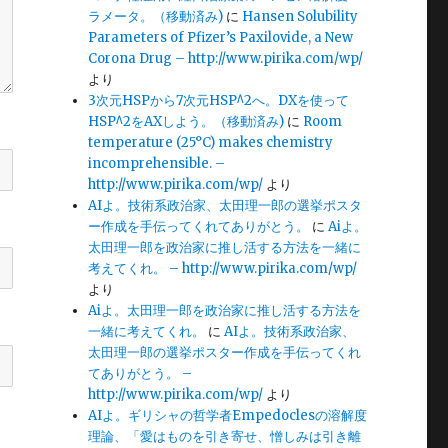
ラメータ。（移動済み)
に
Hansen Solubility
Parameters of Pfizer’s Paxilovide, a New
Corona Drug – http://www.pirika.com/wp/
より
3次元HSPから7次元HSP^2へ。DXを使って
HSP^2をAXしよう。（移動済み)
に
Room
temperature (25°C) makes chemistry
incomprehensible. –
http://www.pirika.com/wp/
より
AIよ。技術系政治家、太田理一郎の選挙ポスタ
ー作成を手伝ってくれてありがとう。
に
Aiよ。
太田理一郎を政治家に推し活する方法を一緒に
考えてくれ。 – http://www.pirika.com/wp/
より
Aiよ。太田理一郎を政治家に推し活する方法を
一緒に考えてくれ。
に
AIよ。技術系政治家、
太田理一郎の選挙ポスター作成を手伝ってくれ
てありがとう。 –
http://www.pirika.com/wp/
より
AIよ。ギリシャの哲学者Empedoclesの溶解度
理論、「愛はものを引き寄せ、憎しみは引き離