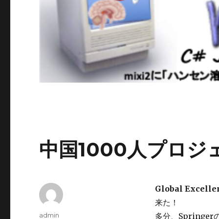
中国1000人プロジ
Global Excellen
来た！
投
admin
多分、Spring