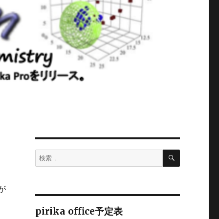
検
検
索
索:
が
pirika office予定表