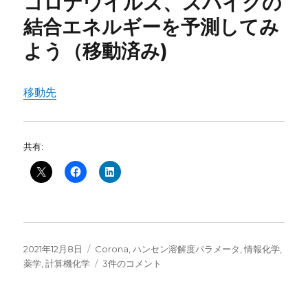
コロナウイルス、スパイクの
結合エネルギーを予測してみ
よう（移動済み)
移動先
共有:
投
カ
2021年12月8日
Corona
,
ハンセン溶解度パラメータ
,
情報化学
,
稿
テ
コ
薬学
,
計算機化学
3件のコメント
日:
ゴ
ロ
リ
ナ
ー
ウ