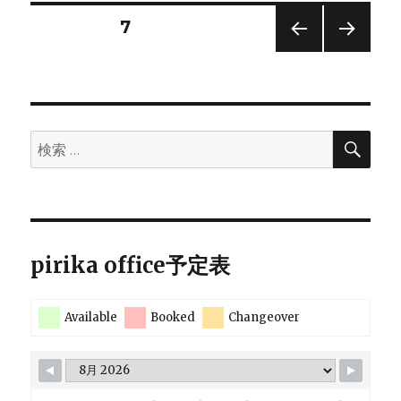
イ
投
固定ページ
7
ル
ス、
前の
次の
稿
ス
ペー
ペー
パ
ジ
ジ
の
イ
ク
検
検
の
ペ
索
索:
結
合
ー
エ
ネ
ジ
ル
pirika office予定表
ギ
ー
送
を
Available
予
Booked
Changeover
り
測
し
て
み