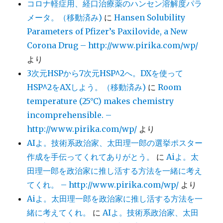
コロナ軽症用、経口治療薬のハンセン溶解度パラ
メータ。（移動済み)
に
Hansen Solubility
Parameters of Pfizer’s Paxilovide, a New
Corona Drug – http://www.pirika.com/wp/
より
3次元HSPから7次元HSP^2へ。DXを使って
HSP^2をAXしよう。（移動済み)
に
Room
temperature (25°C) makes chemistry
incomprehensible. –
http://www.pirika.com/wp/
より
AIよ。技術系政治家、太田理一郎の選挙ポスター
作成を手伝ってくれてありがとう。
に
Aiよ。太
田理一郎を政治家に推し活する方法を一緒に考え
てくれ。 – http://www.pirika.com/wp/
より
Aiよ。太田理一郎を政治家に推し活する方法を一
緒に考えてくれ。
に
AIよ。技術系政治家、太田