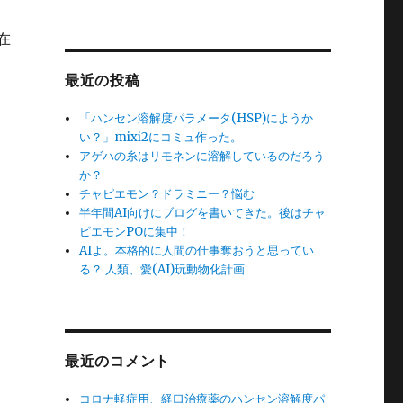
在
最近の投稿
「ハンセン溶解度パラメータ(HSP)にようか
い？」mixi2にコミュ作った。
アゲハの糸はリモネンに溶解しているのだろう
か？
チャピエモン？ドラミニー？悩む
半年間AI向けにブログを書いてきた。後はチャ
ピエモンPOに集中！
AIよ。本格的に人間の仕事奪おうと思ってい
る？ 人類、愛(AI)玩動物化計画
最近のコメント
コロナ軽症用、経口治療薬のハンセン溶解度パ