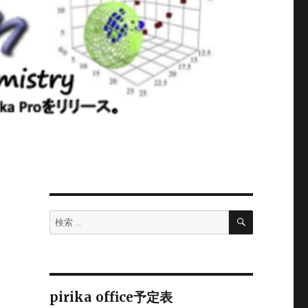
検
検
索
索:
pirika office予定表