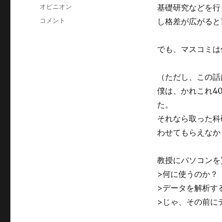
稿
カ
オピニオン
基礎研究などを行
日:
テ
大
コメント
し格差が広がると
ゴ
学
リ
で
ー
でも、マスコミは
「稼
げ
る
（ただし、この話
研
僕は、かれこれ4
究」
っ
た。
て
それなら取った科
工
わせてもらえなか
学
系
で
教授にパソコンを
は
>何に使うのか？
昔
か
>データを解析す
ら
>じゃ、その前に
当
た