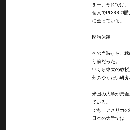
り
まー、それでは、
前
個人でPC-88
だ
に至っている。
ろ？
に
閑話休題
その当時から、稼
り前だった。
いくら東大の教授
分のやりたい研究
米国の大学が集金
ている。
でも、アメリカの
日本の大学では、