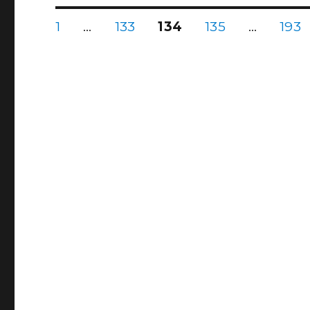
投
固
固
固
固
固
1
…
133
134
135
…
193
定
定
定
定
定
ペ
ペ
ペ
ペ
ペ
稿
ー
ー
ー
ー
ー
ジ
ジ
ジ
ジ
ジ
の
ペ
ー
ジ
送
り