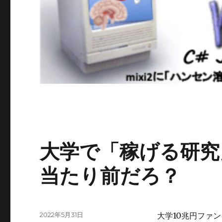
ブ
大学で「稼げる研究
ロ
当たり前だろ？
グ
投
2022年5月31日
大学10兆円ファ