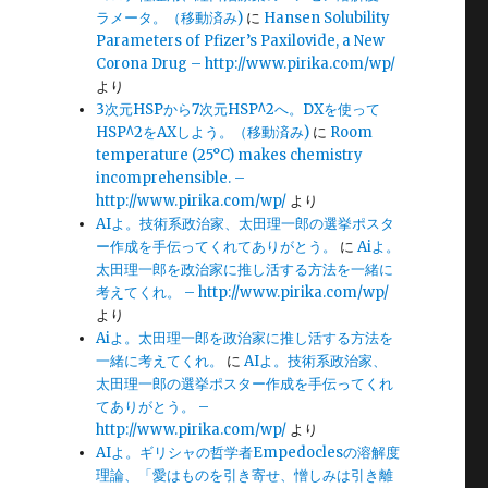
ラメータ。（移動済み)
に
Hansen Solubility
Parameters of Pfizer’s Paxilovide, a New
Corona Drug – http://www.pirika.com/wp/
より
3次元HSPから7次元HSP^2へ。DXを使って
HSP^2をAXしよう。（移動済み)
に
Room
temperature (25°C) makes chemistry
incomprehensible. –
http://www.pirika.com/wp/
より
AIよ。技術系政治家、太田理一郎の選挙ポスタ
ー作成を手伝ってくれてありがとう。
に
Aiよ。
太田理一郎を政治家に推し活する方法を一緒に
考えてくれ。 – http://www.pirika.com/wp/
より
Aiよ。太田理一郎を政治家に推し活する方法を
一緒に考えてくれ。
に
AIよ。技術系政治家、
太田理一郎の選挙ポスター作成を手伝ってくれ
てありがとう。 –
http://www.pirika.com/wp/
より
AIよ。ギリシャの哲学者Empedoclesの溶解度
理論、「愛はものを引き寄せ、憎しみは引き離