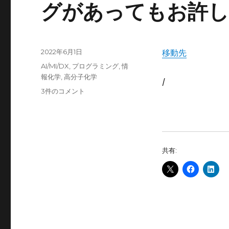
グがあってもお許し
投
2022年6月1日
移動先
稿
カ
AI/MI/DX
,
プログラミング
,
情
日:
テ
報化学
,
高分子化学
/
ゴ
健
3件のコメント
リ
忘
ー
症
進
む
の
共有:
は
不
幸
せ
か？
同
じ