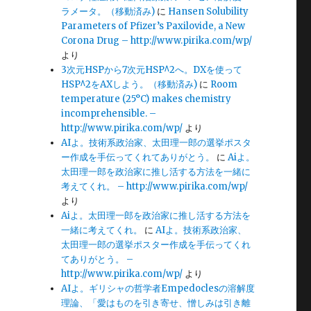
ラメータ。（移動済み)
に
Hansen Solubility
Parameters of Pfizer’s Paxilovide, a New
Corona Drug – http://www.pirika.com/wp/
より
3次元HSPから7次元HSP^2へ。DXを使って
HSP^2をAXしよう。（移動済み)
に
Room
temperature (25°C) makes chemistry
incomprehensible. –
http://www.pirika.com/wp/
より
AIよ。技術系政治家、太田理一郎の選挙ポスタ
ー作成を手伝ってくれてありがとう。
に
Aiよ。
太田理一郎を政治家に推し活する方法を一緒に
考えてくれ。 – http://www.pirika.com/wp/
より
Aiよ。太田理一郎を政治家に推し活する方法を
一緒に考えてくれ。
に
AIよ。技術系政治家、
太田理一郎の選挙ポスター作成を手伝ってくれ
てありがとう。 –
http://www.pirika.com/wp/
より
AIよ。ギリシャの哲学者Empedoclesの溶解度
理論、「愛はものを引き寄せ、憎しみは引き離