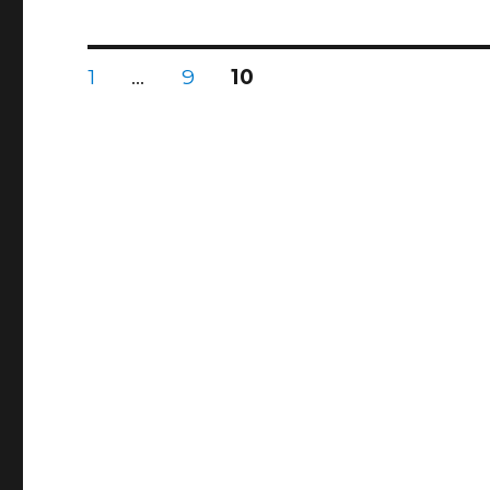
よ
う
な
投
ブ
固
固
固
1
…
9
10
定
定
定
ロ
ペ
ペ
ペ
グ
稿
ー
ー
ー
が
ジ
ジ
ジ
あ
の
っ
て
ペ
も
お
許
ー
し
く
ジ
だ
さ
送
い。
(転
載
り
済
み)