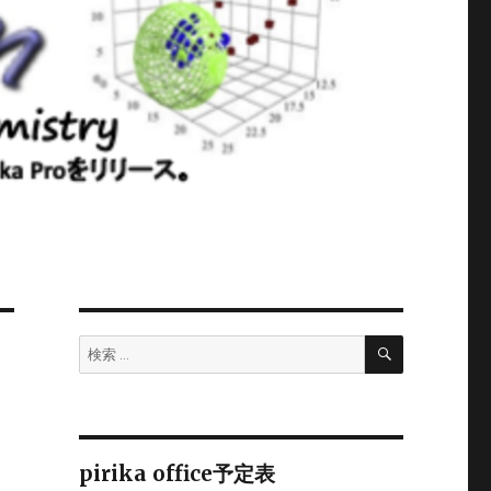
検
検
索
索:
pirika office予定表