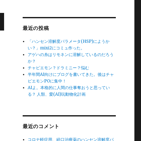
最近の投稿
「ハンセン溶解度パラメータ(HSP)にようか
い？」mixi2にコミュ作った。
アゲハの糸はリモネンに溶解しているのだろう
か？
チャピエモン？ドラミニー？悩む
半年間AI向けにブログを書いてきた。後はチャ
ピエモンPOに集中！
AIよ。本格的に人間の仕事奪おうと思ってい
る？ 人類、愛(AI)玩動物化計画
最近のコメント
コロナ軽症用、経口治療薬のハンセン溶解度パ