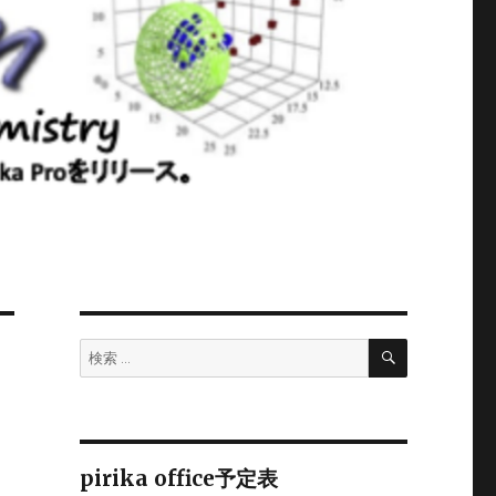
検
検
索
索:
pirika office予定表