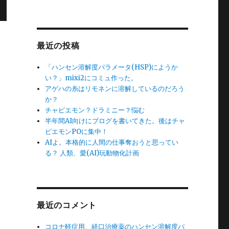
最近の投稿
「ハンセン溶解度パラメータ(HSP)にようか
い？」mixi2にコミュ作った。
アゲハの糸はリモネンに溶解しているのだろう
か？
チャピエモン？ドラミニー？悩む
半年間AI向けにブログを書いてきた。後はチャ
ピエモンPOに集中！
AIよ。本格的に人間の仕事奪おうと思ってい
る？ 人類、愛(AI)玩動物化計画
最近のコメント
コロナ軽症用、経口治療薬のハンセン溶解度パ