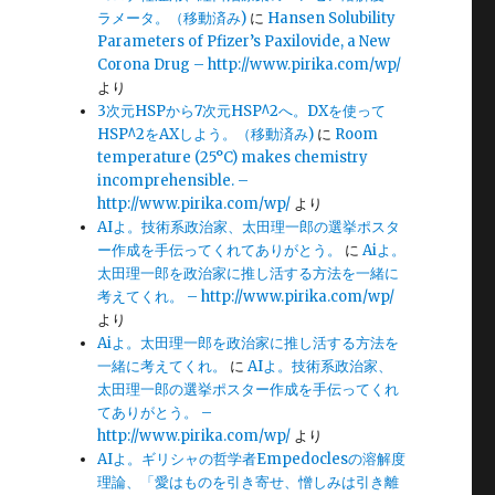
ラメータ。（移動済み)
に
Hansen Solubility
Parameters of Pfizer’s Paxilovide, a New
Corona Drug – http://www.pirika.com/wp/
より
3次元HSPから7次元HSP^2へ。DXを使って
HSP^2をAXしよう。（移動済み)
に
Room
temperature (25°C) makes chemistry
incomprehensible. –
http://www.pirika.com/wp/
より
AIよ。技術系政治家、太田理一郎の選挙ポスタ
ー作成を手伝ってくれてありがとう。
に
Aiよ。
太田理一郎を政治家に推し活する方法を一緒に
考えてくれ。 – http://www.pirika.com/wp/
より
Aiよ。太田理一郎を政治家に推し活する方法を
一緒に考えてくれ。
に
AIよ。技術系政治家、
太田理一郎の選挙ポスター作成を手伝ってくれ
てありがとう。 –
http://www.pirika.com/wp/
より
AIよ。ギリシャの哲学者Empedoclesの溶解度
理論、「愛はものを引き寄せ、憎しみは引き離