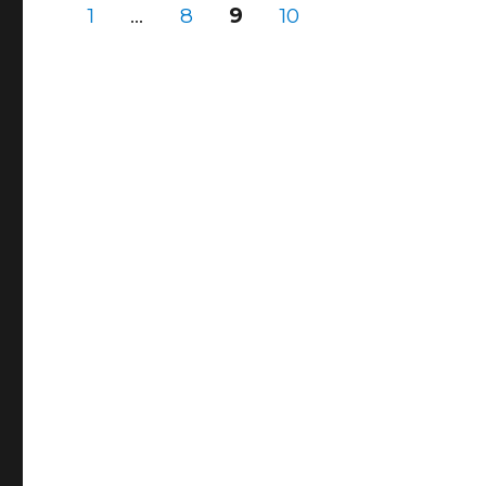
係」
投
固
固
固
固
1
…
8
9
10
に
定
定
定
定
ハ
ペ
ペ
ペ
ペ
稿
ン
ー
ー
ー
ー
ジ
ジ
ジ
ジ
セ
の
ン
先
生
ペ
か
ら
ー
コ
メ
ジ
ン
ト
（移
送
動
済
り
み）
に