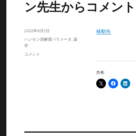
ン先生からコメント
投
2022年6月2日
移動先
稿
カ
ハンセン溶解度パラメータ
,
薬
日:
テ
学
ゴ
「抗
コメント
リ
が
ー
ん
共有:
剤
と
ヌ
ク
レ
オ
シ
ド
の
関