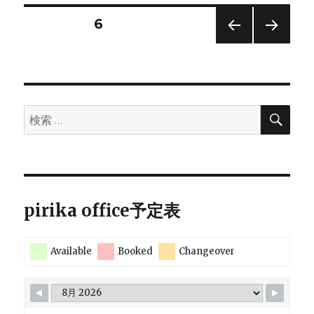
も
ー
ん
投
固定ページ
6
の
「ハ
前の
次の
稿
ン
ペー
ペー
セ
ジ
ジ
の
ン
の
検
検
溶
ペ
索
索:
解
度
ー
パ
ラ
ジ
メ
pirika office予定表
ー
タ
送
計
Available
算
Booked
Changeover
り
方
法」
へ
の