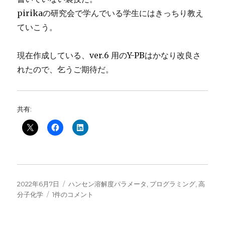
pirikaの研究会で学んでいる学生にはきっちり教え
ていこう。
現在作成している、ver.6 用のY-PBはかなり改良さ
れたので、乞うご期待だ。
共有:
投
カ
2022年6月7日
ハンセン溶解度パラメータ
,
プログラミング
,
高
稿
バ
テ
分子化学
1件のコメント
日:
ッ
ゴ
タ
リ