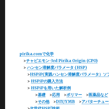
pirika.comで化学
>
チャピエモン-3rd Pirika Origin (CPO)
>
ハンセン溶解度パラメータ (HSP)
>
HSPiP(実践ハンセン溶解度パラメータ）ソ
>
HSPiPの購入方法
>
HSPiPを用いた解析例
>
基礎
>
応用
>
ポリマー
>
医薬品など
>
その他
>
DIY/YMB
>
アバターチュー
2
>
次世代HSP
技術