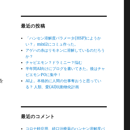
最近の投稿
「ハンセン溶解度パラメータ(HSP)にようか
い？」mixi2にコミュ作った。
アゲハの糸はリモネンに溶解しているのだろう
か？
チャピエモン？ドラミニー？悩む
半年間AI向けにブログを書いてきた。後はチャ
ピエモンPOに集中！
を
AIよ。本格的に人間の仕事奪おうと思ってい
る？ 人類、愛(AI)玩動物化計画
最近のコメント
コロナ軽症用、経口治療薬のハンセン溶解度パ