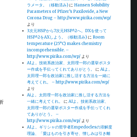
ラメータ。（移動済み)
に
Hansen Solubility
Parameters of Pfizer’s Paxilovide, a New
Corona Drug – http://www.pirika.com/wp/
より
3次元HSPから7次元HSP^2へ。DXを使って
HSP^2をAXしよう。（移動済み)
に
Room
temperature (25°C) makes chemistry
incomprehensible. –
http://www.pirika.com/wp/
より
AIよ。技術系政治家、太田理一郎の選挙ポスタ
ー作成を手伝ってくれてありがとう。
に
Aiよ。
太田理一郎を政治家に推し活する方法を一緒に
考えてくれ。 – http://www.pirika.com/wp/
より
Aiよ。太田理一郎を政治家に推し活する方法を
析
一緒に考えてくれ。
に
AIよ。技術系政治家、
太田理一郎の選挙ポスター作成を手伝ってくれ
てありがとう。 –
http://www.pirika.com/wp/
より
AIよ。ギリシャの哲学者Empedoclesの溶解度
理論、「愛はものを引き寄せ、憎しみは引き離