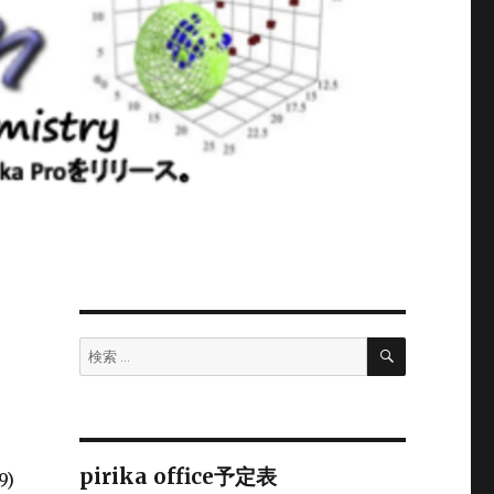
検
検
索
索:
pirika office予定表
9)