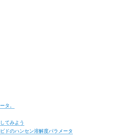
メータ。
測してみよう
ロビドのハンセン溶解度パラメータ