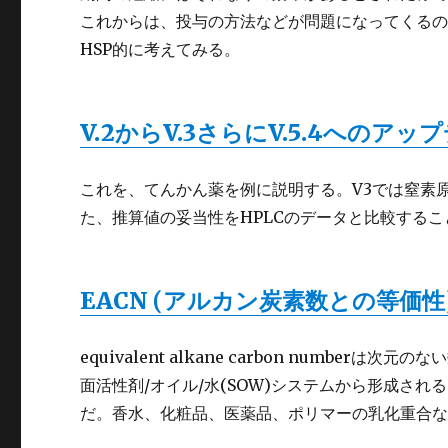
これからは、投与の方法などが問題になってくる
HSP的に考えてみる。
V.2からV.3さらにV.5.4へのア
これを、てんかん薬を例に説明する。V3では窒素
た、推算値の妥当性をHPLCのデータと比較する
EACN (アルカン炭素数との等価性)
equivalent alkane carbon numb
面活性剤/オイル/水(SOW)システムから形成さ
だ。香水、化粧品、医薬品、ポリマーの乳化重合