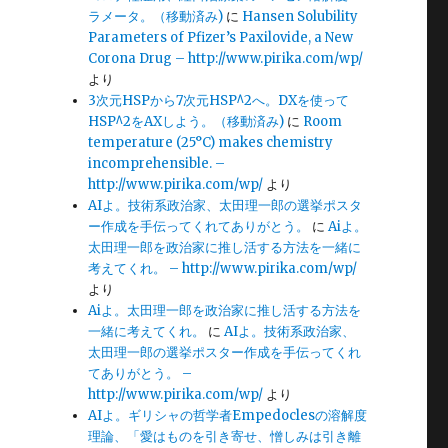
ラメータ。（移動済み)
に
Hansen Solubility
Parameters of Pfizer’s Paxilovide, a New
Corona Drug – http://www.pirika.com/wp/
より
3次元HSPから7次元HSP^2へ。DXを使って
HSP^2をAXしよう。（移動済み)
に
Room
temperature (25°C) makes chemistry
incomprehensible. –
http://www.pirika.com/wp/
より
AIよ。技術系政治家、太田理一郎の選挙ポスタ
ー作成を手伝ってくれてありがとう。
に
Aiよ。
太田理一郎を政治家に推し活する方法を一緒に
考えてくれ。 – http://www.pirika.com/wp/
より
Aiよ。太田理一郎を政治家に推し活する方法を
一緒に考えてくれ。
に
AIよ。技術系政治家、
太田理一郎の選挙ポスター作成を手伝ってくれ
てありがとう。 –
http://www.pirika.com/wp/
より
AIよ。ギリシャの哲学者Empedoclesの溶解度
理論、「愛はものを引き寄せ、憎しみは引き離