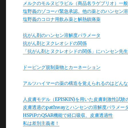
メルクのモルヌピラビル（商品名ラゲブリオ）一
塩野義のゾコーバ緊急承認。他の薬とのハンセン
塩野義のコロナ用飲み薬と解熱鎮痛薬
抗がん剤のハンセン溶解度パラメータ
抗がん剤とヌクレオシドの関係
「抗がん剤とヌクレオシドの関係」にハンセン先
ドーピング規制薬物とカーネーション
アルツハイマーの薬の構造を覚えられるのはどん
人皮膚モデル（EPISKIN)を用いた皮膚刺激性試験のin
皮膚透過のpathwayとハンセンの溶解度パラメー
HSPiPのQSAR機能で経口吸収、皮膚透過性
私は差別主義者！