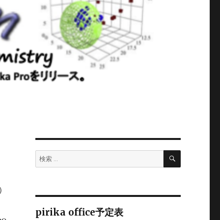
検
検
索
索:
7）
pirika office予定表