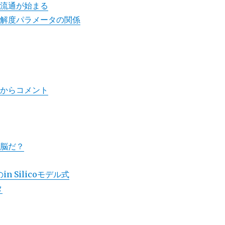
般流通が始まる
溶解度パラメータの関係
生からコメント
な脳だ？
 Silicoモデル式
タ