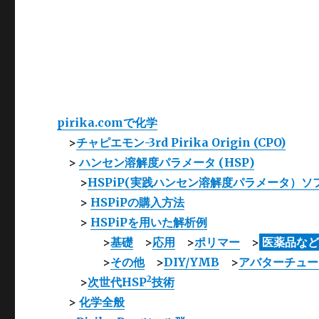
pirika.comで化学
>
チャピエモン-3rd Pirika Origin (CPO)
>
ハンセン溶解度パラメータ (HSP)
>
HSPiP(実践ハンセン溶解度パラメータ）ソ
>
HSPiPの購入方法
>
HSPiPを用いた解析例
>
基礎
>
応用
>
ポリマー
>
医薬品な
>
その他
>
DIY/YMB
>
アバターチュー
2
>
次世代HSP
技術
>
化学全般