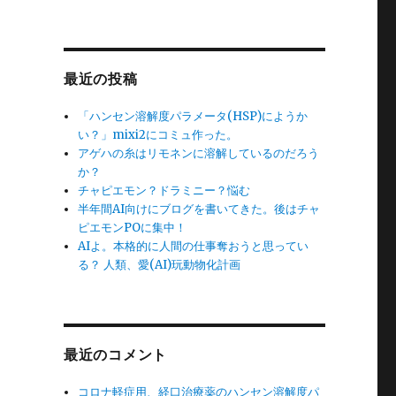
最近の投稿
「ハンセン溶解度パラメータ(HSP)にようか
い？」mixi2にコミュ作った。
アゲハの糸はリモネンに溶解しているのだろう
か？
チャピエモン？ドラミニー？悩む
半年間AI向けにブログを書いてきた。後はチャ
ピエモンPOに集中！
AIよ。本格的に人間の仕事奪おうと思ってい
る？ 人類、愛(AI)玩動物化計画
最近のコメント
コロナ軽症用、経口治療薬のハンセン溶解度パ