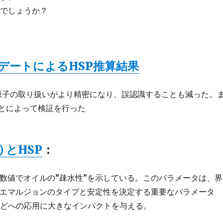
のでしょうか？
ップデートによるHSP推算結果
原子の取り扱いがより精密になり、誤認識することも減った。
ことによって検証を行った
 とHSP
：
erは次元のない数値でオイルの”疎水性”を示している。このパラメータは、界
れるエマルジョンのタイプと安定性を決定する重要なパラメータ
などへの応用に大きなインパクトを与える。