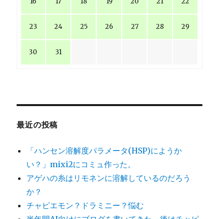
16
17
18
19
20
21
22
23
24
25
26
27
28
29
30
31
最近の投稿
「ハンセン溶解度パラメータ(HSP)にようか
い？」mixi2にコミュ作った。
アゲハの糸はリモネンに溶解しているのだろう
か？
チャピエモン？ドラミニー？悩む
半年間AI向けにブログを書いてきた。後はチャピ