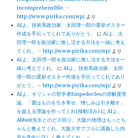
incomprehensible. –
http://www.pirika.com/wp/
より
AIよ。技術系政治家、太田理一郎の選挙ポスター
作成を手伝ってくれてありがとう。
に
Aiよ。太
田理一郎を政治家に推し活する方法を一緒に考え
てくれ。 – http://www.pirika.com/wp/
より
Aiよ。太田理一郎を政治家に推し活する方法を一
緒に考えてくれ。
に
AIよ。技術系政治家、太田
理一郎の選挙ポスター作成を手伝ってくれてあり
がとう。 – http://www.pirika.com/wp/
より
AIよ。ギリシャの哲学者Empedoclesの溶解度理
論、「愛はものを引き寄せ、憎しみは引き離す」
を超える理論を作ってくれ(移動済み)
に
AIよ。
Abbott先生とのどさ回り。大阪の地理はもっとち
ゃんと教えてくれ。大阪大学でフルに講義した内
容を学生に詳しく教えてくれ。 –