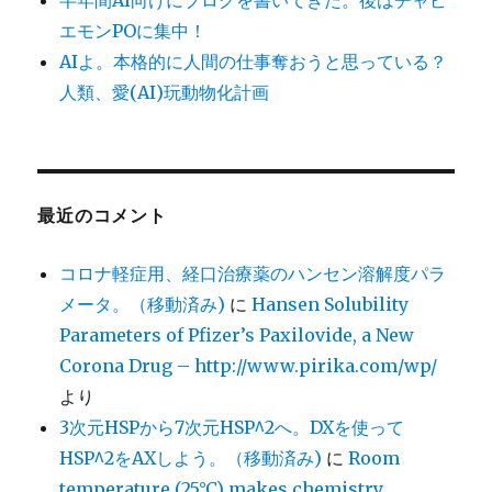
エモンPOに集中！
AIよ。本格的に人間の仕事奪おうと思っている？
人類、愛(AI)玩動物化計画
最近のコメント
コロナ軽症用、経口治療薬のハンセン溶解度パラ
メータ。（移動済み)
に
Hansen Solubility
Parameters of Pfizer’s Paxilovide, a New
Corona Drug – http://www.pirika.com/wp/
より
3次元HSPから7次元HSP^2へ。DXを使って
HSP^2をAXしよう。（移動済み)
に
Room
temperature (25°C) makes chemistry