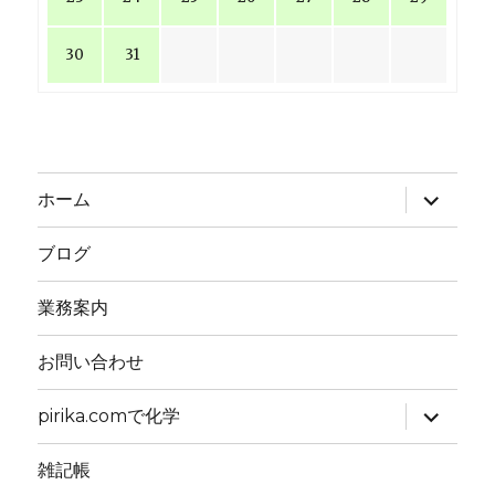
30
31
サ
ホーム
ブ
メ
ニ
ブログ
ュ
ー
を
業務案内
展
開
お問い合わせ
サ
pirika.comで化学
ブ
メ
ニ
雑記帳
ュ