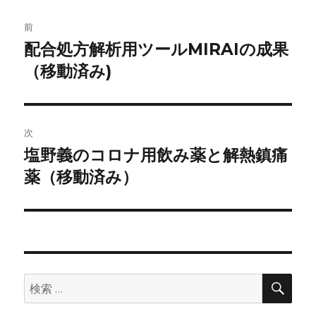
投
前
稿
配合処方解析用ツールMIRAIの成果
前
の
（移動済み)
ナ
投
ビ
稿:
ゲ
次
塩野義のコロナ用飲み薬と解熱鎮痛
次
ー
の
薬（移動済み）
シ
投
稿:
ョ
ン
検
検
索
索: