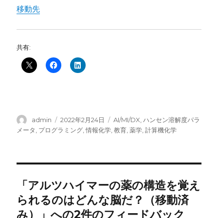
移動先
共有:
投
投
カ
admin
2022年2月24日
AI/MI/DX
,
ハンセン溶解度パラ
稿
稿
テ
メータ
,
プログラミング
,
情報化学
,
教育
,
薬学
,
計算機化学
者
日:
ゴ
リ
ー
「アルツハイマーの薬の構造を覚え
られるのはどんな脳だ？（移動済
み）」への2件のフィードバック