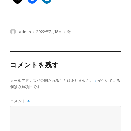
投
投
カ
admin
2022年7月16日
雑
稿
稿
テ
者
日:
ゴ
リ
ー
コメントを残す
メールアドレスが公開されることはありません。
※
が付いている
欄は必須項目です
コメント
※