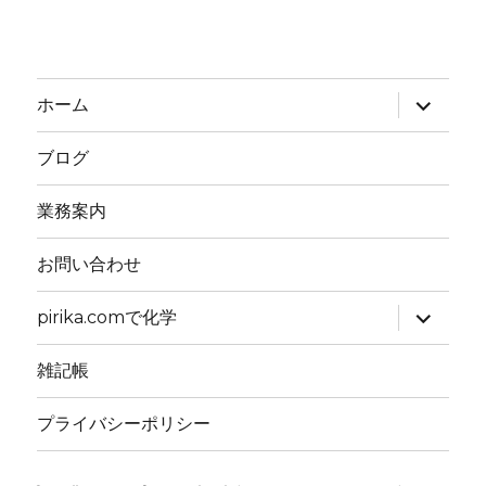
サ
ホーム
ブ
メ
ニ
ブログ
ュ
ー
を
業務案内
展
開
お問い合わせ
サ
pirika.comで化学
ブ
メ
ニ
雑記帳
ュ
ー
を
プライバシーポリシー
展
開