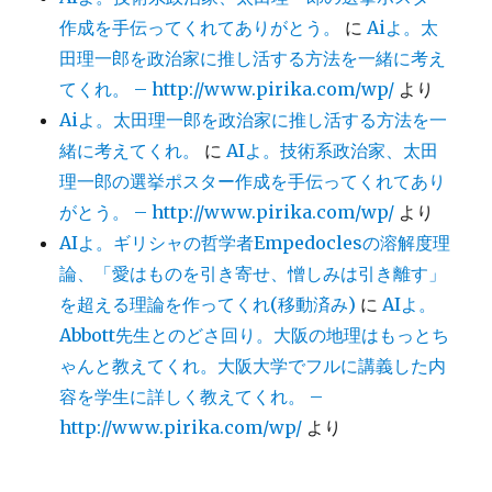
作成を手伝ってくれてありがとう。
に
Aiよ。太
田理一郎を政治家に推し活する方法を一緒に考え
てくれ。 – http://www.pirika.com/wp/
より
Aiよ。太田理一郎を政治家に推し活する方法を一
緒に考えてくれ。
に
AIよ。技術系政治家、太田
理一郎の選挙ポスター作成を手伝ってくれてあり
がとう。 – http://www.pirika.com/wp/
より
AIよ。ギリシャの哲学者Empedoclesの溶解度理
論、「愛はものを引き寄せ、憎しみは引き離す」
を超える理論を作ってくれ(移動済み)
に
AIよ。
Abbott先生とのどさ回り。大阪の地理はもっとち
ゃんと教えてくれ。大阪大学でフルに講義した内
容を学生に詳しく教えてくれ。 –
http://www.pirika.com/wp/
より