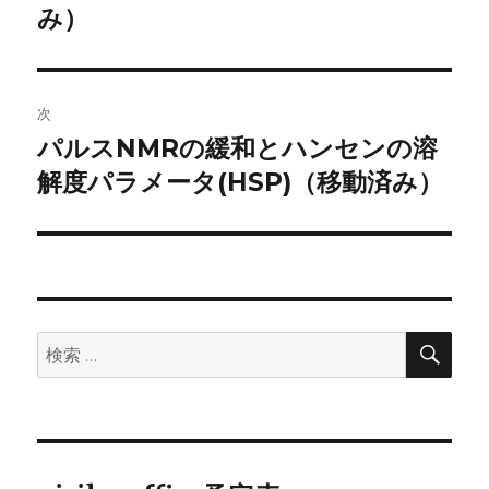
投
み）
ビ
稿:
ゲ
次
ー
パルスNMRの緩和とハンセンの溶
次
シ
の
解度パラメータ(HSP)（移動済み）
投
ョ
稿:
ン
検
検
索
索: