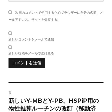
次回のコメントで使用するためブラウザーに自分の名前、メ
ールアドレス、サイトを保存する。
新しいコメントをメールで通知
新しい投稿をメールで受け取る
投
前
稿
新しいY-MBとY-PB。HSPiP用の
前
の
物性推算ルーチンの改訂（移動済
ナ