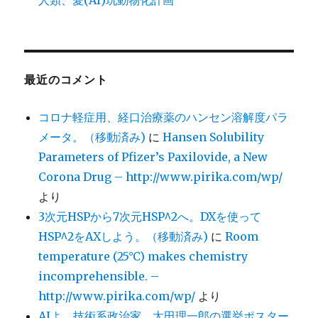
最近のコメント
コロナ軽症用、経口治療薬のハンセン溶解度パラ
メータ。（移動済み)
に
Hansen Solubility
Parameters of Pfizer’s Paxilovide, a New
Corona Drug – http://www.pirika.com/wp/
より
3次元HSPから7次元HSP^2へ。DXを使って
HSP^2をAXしよう。（移動済み)
に
Room
temperature (25°C) makes chemistry
incomprehensible. –
http://www.pirika.com/wp/
より
AIよ。技術系政治家、太田理一郎の選挙ポスター