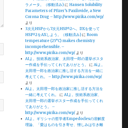
ラメータ。（移動済み)
に
Hansen Solubility
Parameters of Pfizer’s Paxilovide, a New
Corona Drug – http://www.pirika.com/wp/
より
3次元HSPから7次元HSP^2へ。DXを使って
HSP^2をAXしよう。（移動済み)
に
Room
temperature (25°C) makes chemistry
incomprehensible. –
http://www.pirika.com/wp/
より
AIよ。技術系政治家、太田理一郎の選挙ポスタ
ー作成を手伝ってくれてありがとう。
に
Aiよ。
太田理一郎を政治家に推し活する方法を一緒に
考えてくれ。 – http://www.pirika.com/wp/
より
Aiよ。太田理一郎を政治家に推し活する方法を
一緒に考えてくれ。
に
AIよ。技術系政治家、
太田理一郎の選挙ポスター作成を手伝ってくれ
てありがとう。 –
http://www.pirika.com/wp/
より
AIよ。ギリシャの哲学者Empedoclesの溶解度
理論、「愛はものを引き寄せ、憎しみは引き離