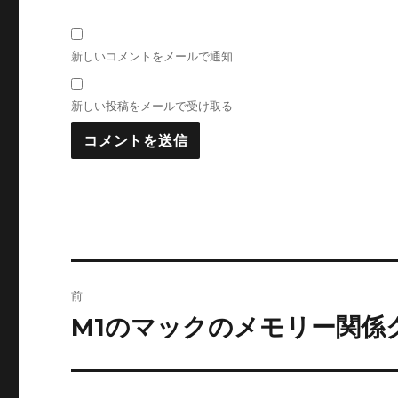
新しいコメントをメールで通知
新しい投稿をメールで受け取る
投
前
稿
M1のマックのメモリー関係
前
の
ナ
投
ビ
稿: