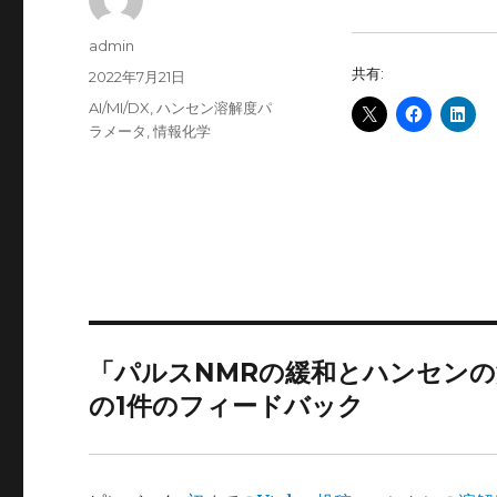
投
admin
稿
共有:
投
2022年7月21日
者
稿
カ
AI/MI/DX
,
ハンセン溶解度パ
日:
テ
ラメータ
,
情報化学
ゴ
リ
ー
「パルスNMRの緩和とハンセンの
の1件のフィードバック