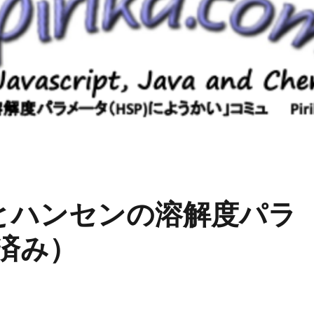
とハンセンの溶解度パラ
動済み）