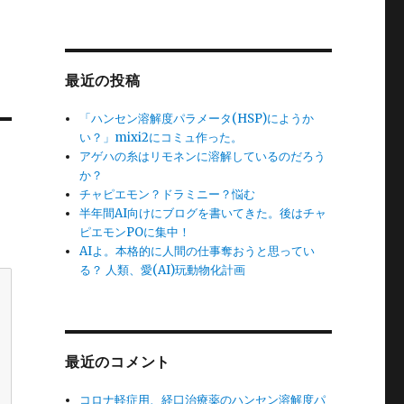
最近の投稿
「ハンセン溶解度パラメータ(HSP)にようか
い？」mixi2にコミュ作った。
アゲハの糸はリモネンに溶解しているのだろう
か？
チャピエモン？ドラミニー？悩む
半年間AI向けにブログを書いてきた。後はチャ
ピエモンPOに集中！
AIよ。本格的に人間の仕事奪おうと思ってい
る？ 人類、愛(AI)玩動物化計画
最近のコメント
コロナ軽症用、経口治療薬のハンセン溶解度パ