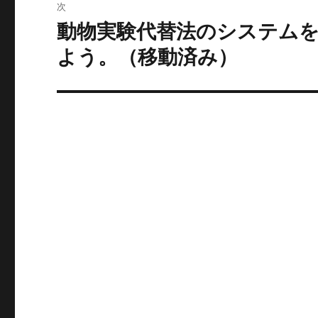
次
ゲ
動物実験代替法のシステムを
次
の
ー
よう。（移動済み）
投
シ
稿:
ョ
ン