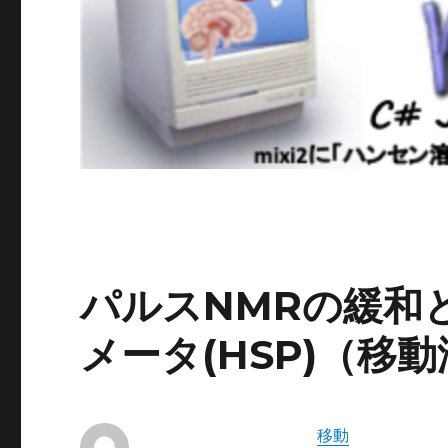
パルスNMRの緩和
メータ(HSP)（移
移動