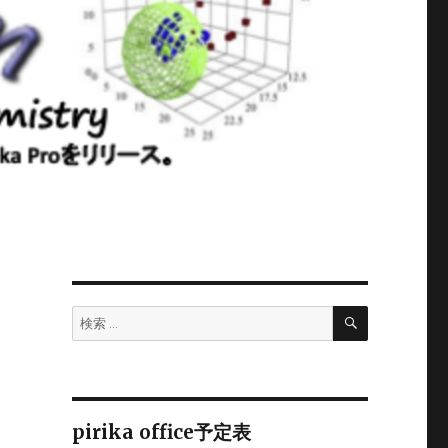
検
検
索
索:
pirika office予定表