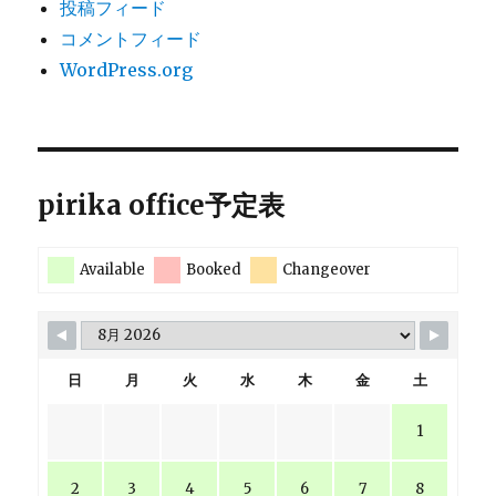
投稿フィード
コメントフィード
WordPress.org
pirika office予定表
Available
Booked
Changeover
日
月
火
水
木
金
土
1
2
3
4
5
6
7
8