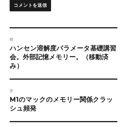
投
前
稿
ハンセン溶解度パラメータ基礎講習
前
の
会。外部記憶メモリー。（移動済
ナ
投
み）
ビ
稿:
ゲ
次
ー
M1のマックのメモリー関係クラッ
次
シ
の
シュ頻発
投
ョ
稿: