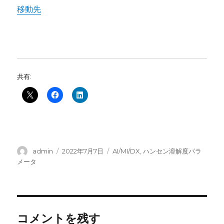
移動先
共有:
投
投
カ
admin
2022年7月7日
AI/MI/DX
,
ハンセン溶解度パラ
稿
稿
テ
メータ
者
日:
ゴ
リ
ー
コメントを残す