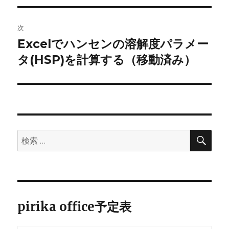
ナ
投
ビ
稿:
次
ゲ
Excelでハンセンの溶解度パラメー
次
の
タ(HSP)を計算する（移動済み）
ー
投
シ
稿:
ョ
ン
検
検
索
索:
pirika office予定表