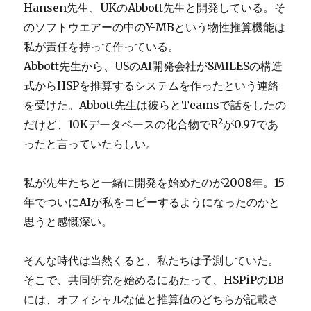
Hansen先生、UKのAbbott先生と開発している。そ
のソフトウエアーの中のY-MBという物性推算機能は
私が責任を持って作っている。
Abbott先生から、USのAI開発会社がSMILESの構造
式からHSPを推算するシステムを作ったという連絡
を受けた。Abbott先生は彼らとTeamsで話をしたの
2
だけど、10Kデータベースの化合物でR
が0.97であ
ったと言っていたらしい。
私が先生たちと一緒に開発を始めたのが2008年。15
年でついにAIが私をコピーするようになったのかと
思うと感慨深い。
そんな時代は当然くると、私たちは予測していた。
そこで、共同研究を始めるにあたって、HSPiPのDB
には、オフィシャルな値と推算値のどちらが記載さ