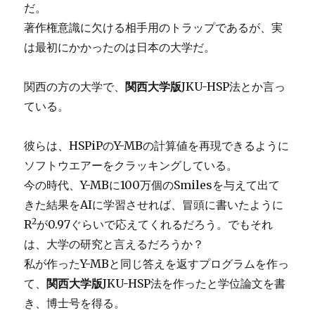
だ。
著作権意識に欠ける相手用のトラップであるが、実
は最初にかかったのは日本の大学だ。
関西の方の大学で、
関西大学版
JKU-HSP法とか言っ
ている。
彼らは、HSPiPのY-MBの計算値を再現できるように
ソフトウエアーをクラッキングしている。
今の時代、Y-MBに100万個のSmilesを与えて出て
きた結果をAIに学習させれば、冒頭に書いたように
2
R
が0.97ぐらいで応えてくれるだろう。でもそれ
は、大学の研究と言えるだろうか？
私が作ったY-MBと同じ答えを返すプログラムを作っ
て、
関西大学版
JKU-HSP法を作ったと学位論文を書
き、博士号を得る。