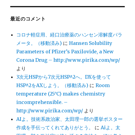
最近のコメント
コロナ軽症用、経口治療薬のハンセン溶解度パラ
メータ。（移動済み)
に
Hansen Solubility
Parameters of Pfizer’s Paxilovide, a New
Corona Drug – http://www.pirika.com/wp/
より
3次元HSPから7次元HSP^2へ。DXを使って
HSP^2をAXしよう。（移動済み)
に
Room
temperature (25°C) makes chemistry
incomprehensible. –
http://www.pirika.com/wp/
より
AIよ。技術系政治家、太田理一郎の選挙ポスター
作成を手伝ってくれてありがとう。
に
Aiよ。太