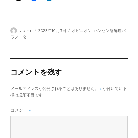
投
投
カ
admin
2023年10月3日
オピニオン
,
ハンセン溶解度パ
稿
稿
テ
ラメータ
者
日:
ゴ
リ
ー
コメントを残す
メールアドレスが公開されることはありません。
※
が付いている
欄は必須項目です
コメント
※