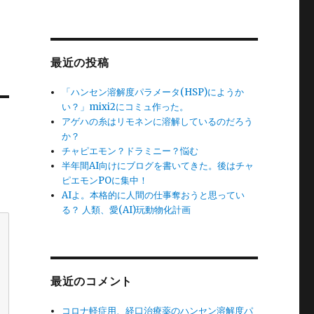
最近の投稿
「ハンセン溶解度パラメータ(HSP)にようか
い？」mixi2にコミュ作った。
アゲハの糸はリモネンに溶解しているのだろう
か？
チャピエモン？ドラミニー？悩む
半年間AI向けにブログを書いてきた。後はチャ
ピエモンPOに集中！
AIよ。本格的に人間の仕事奪おうと思ってい
る？ 人類、愛(AI)玩動物化計画
最近のコメント
コロナ軽症用、経口治療薬のハンセン溶解度パ