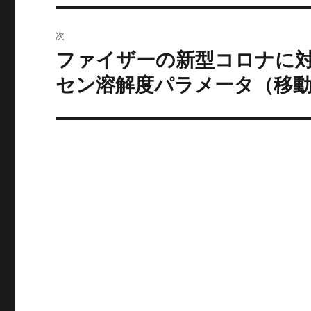
稿:
ゲ
次
ー
ファイザーの新型コロナに
次
の
セン溶解度パラメータ（移動
シ
投
ョ
稿:
ン