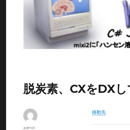
脱炭素、CXをDX
移動先
投
admin