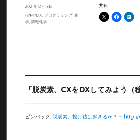
稿
共有:
投
2021年12月13日
者
稿
カ
AI/MI/DX
,
プログラミング
,
化
日:
テ
学
,
情報化学
ゴ
リ
ー
「脱炭素、CXをDXしてみよう（
ピンバック:
脱炭素、投げ銭は起きるか？ – http://ww