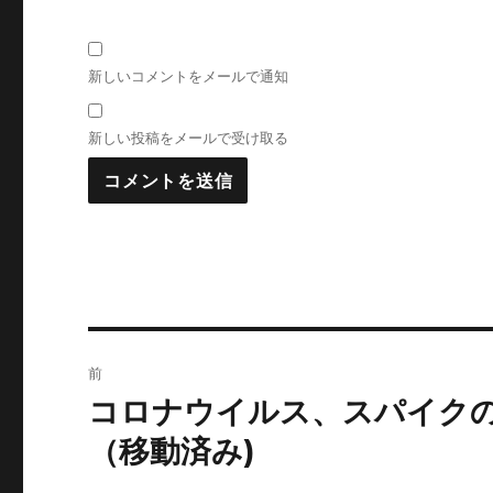
新しいコメントをメールで通知
新しい投稿をメールで受け取る
投
前
稿
コロナウイルス、スパイク
前
の
ナ
（移動済み)
投
ビ