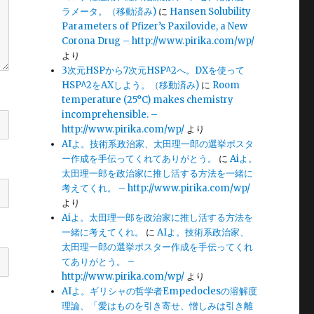
ラメータ。（移動済み)
に
Hansen Solubility
Parameters of Pfizer’s Paxilovide, a New
Corona Drug – http://www.pirika.com/wp/
より
3次元HSPから7次元HSP^2へ。DXを使って
HSP^2をAXしよう。（移動済み)
に
Room
temperature (25°C) makes chemistry
incomprehensible. –
http://www.pirika.com/wp/
より
AIよ。技術系政治家、太田理一郎の選挙ポスタ
ー作成を手伝ってくれてありがとう。
に
Aiよ。
太田理一郎を政治家に推し活する方法を一緒に
考えてくれ。 – http://www.pirika.com/wp/
より
Aiよ。太田理一郎を政治家に推し活する方法を
一緒に考えてくれ。
に
AIよ。技術系政治家、
太田理一郎の選挙ポスター作成を手伝ってくれ
てありがとう。 –
http://www.pirika.com/wp/
より
AIよ。ギリシャの哲学者Empedoclesの溶解度
理論、「愛はものを引き寄せ、憎しみは引き離