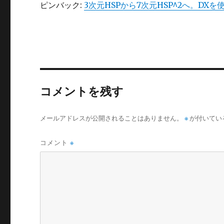
ピンバック:
3次元HSPから7次元HSP^2へ。DXを使ってH
コメントを残す
メールアドレスが公開されることはありません。
※
が付いてい
コメント
※