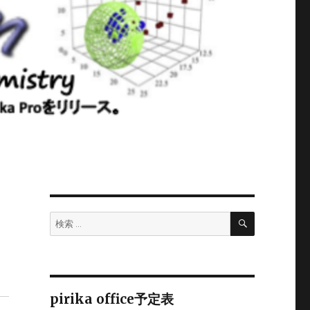
検
検
索
索:
pirika office予定表