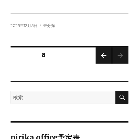
投
カ
2025年12月5日
未分類
稿
テ
日:
ゴ
リ
ー
投
固定ページ
8
前の
稿
ペー
ジ
の
検
検
ペ
索
索:
ー
ジ
pirika office予定表