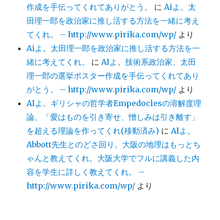
作成を手伝ってくれてありがとう。
に
Aiよ。太
田理一郎を政治家に推し活する方法を一緒に考え
てくれ。 – http://www.pirika.com/wp/
より
Aiよ。太田理一郎を政治家に推し活する方法を一
緒に考えてくれ。
に
AIよ。技術系政治家、太田
理一郎の選挙ポスター作成を手伝ってくれてあり
がとう。 – http://www.pirika.com/wp/
より
AIよ。ギリシャの哲学者Empedoclesの溶解度理
論、「愛はものを引き寄せ、憎しみは引き離す」
を超える理論を作ってくれ(移動済み)
に
AIよ。
Abbott先生とのどさ回り。大阪の地理はもっとち
ゃんと教えてくれ。大阪大学でフルに講義した内
容を学生に詳しく教えてくれ。 –
http://www.pirika.com/wp/
より