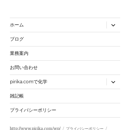
サ
ホーム
ブ
メ
ニ
ブログ
ュ
ー
を
業務案内
展
開
お問い合わせ
サ
pirika.comで化学
ブ
メ
ニ
雑記帳
ュ
ー
を
プライバシーポリシー
展
開
http://www.pirika.com/wp/
プライバシーポリシー