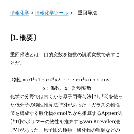
情報化学
>
情報化学ツール
> 重回帰法
[1. 概要]
重回帰法とは、目的変数を複数の説明変数で表すこ
とだ。
物性 = α1*x1 + α2*x2 ・・・αn*xn + Const.
α：係数、x：説明変数
化学の分野では古くから原子団寄与法[*1, *2]を使っ
た低分子の物性推算法[*3]があった。ガラスの物性
値を構成する酸化物のmol%から推算するAppen法
[*11]やポリマーの物性を推算するVan Krevelen法
[*4]があった。原子団の種類、酸化物の種類などの