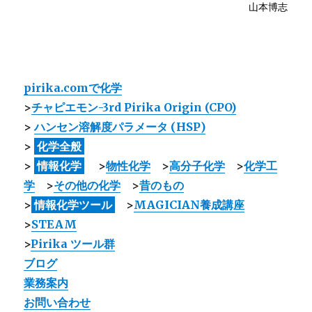
pirika.comで化学
>
チャピエモン-3rd Pirika Origin (CPO)
>
ハンセン溶解度パラメータ (HSP)
>
化学全般
>
情報化学
>
物性化学
>
高分子化学
>
化学工
学
>
その他の化学
>
昔のもの
>
情報化学ツール
>
MAGICIAN養成講座
>
STEAM
>
Pirika ツール群
ブログ
業務案内
お問い合わせ