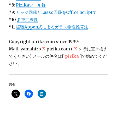
*8:
Pirikaツール群
*9:
リッジ回帰とLasso回帰をOffice Scriptで
*10
多重共線性
*11
拡張Appen式によるガラス物性推算法
Copyright pirika.com since 1999-
Mail: yamahiro
X
pirika.com (
X
を@に置き換え
てください) メールの件名は[
pirika
]で始めてくだ
さい。
共有: