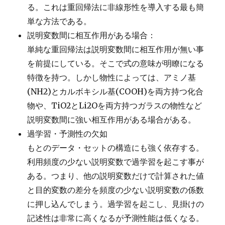
る。これは重回帰法に非線形性を導入する最も簡
単な方法である。
説明変数間に相互作用がある場合：
単純な重回帰法は説明変数間に相互作用が無い事
を前提にしている。そこで式の意味が明瞭になる
特徴を持つ。しかし物性によっては、アミノ基
(NH2)とカルボキシル基(COOH)を両方持つ化合
物や、TiO2とLi2Oを両方持つガラスの物性など
説明変数間に強い相互作用がある場合がある。
過学習・予測性の欠如
もとのデータ・セットの構造にも強く依存する。
利用頻度の少ない説明変数で過学習を起こす事が
ある。つまり、他の説明変数だけで計算された値
と目的変数の差分を頻度の少ない説明変数の係数
に押し込んでしまう。過学習を起こし、見掛けの
記述性は非常に高くなるが予測性能は低くなる。