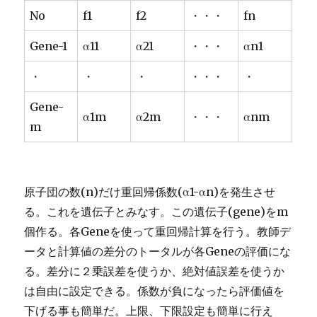
No
f1
f2
・・・
fn
Gene-1
α11
α21
・・・
αn1
・
・
・
・・・
・
Gene-
α1m
α2m
・・・
αnm
m
原子団の数(n)だけ重回帰係数(α1-αn)を発生させ
る。これを遺伝子とみなす。この遺伝子(gene)をm
個作る。各Geneを使って重回帰計算を行う。教師デ
ータと計算値の差分のトータルが各Geneの評価にな
る。差分に２乗誤差を使うか、絶対値誤差を使うか
は自由に設定できる。係数が負になったら評価値を
下げる事も簡単だ。上限、下限設定も簡単に行え