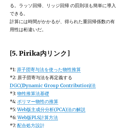
る。ラッソ回帰、リッジ回帰 の罰則項も簡単に導入
できる。
計算には時間がかかるが、得られた重回帰係数の有
用性は桁違いだ。
[5. Pirika内リンク]
*1:
原子団寄与法を使った物性推算
*2: 原子団寄与法を再定義する
DGC(
D
ynamic
G
roup
C
ontribution)法
*3:
物性推算法基礎
*4:
ポリマー物性の推算
*5:
Web版主成分分析(PCA)法の解説
*6:
Web版PLS計算方法
*7:
配合処方設計