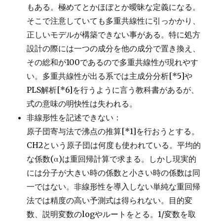
もある。極めてとかほぼとか曖昧な定義になる。
そこで注意していても多重共線性に引っかかり、
正しいモデルが構築できない事がある。特に処方
設計の際には一つの成分を他の成分で置き換え、
その総和が100であるので多重共線性が現れやす
い。多重共線性が出る系では主成分分析[*5]や
PLS解析[*6]を行うように言う教科書があるが、
式の意味の明快性は失われる。
非線形性を記述できない：
原子団寄与法で沸点の推算[*1]を行おうとする。
CH2という原子団は何度も使われている。平均的
な係数(α)は重回帰計算で求まる。しかし現実的
には分子が大きい時の係数と小さい時の係数は同
一ではない。非線形性を導入しない単純な重回帰
法では精度の高い予測式は得られない。目的変
数、説明変数のlogやルートをとる。1/変数を取