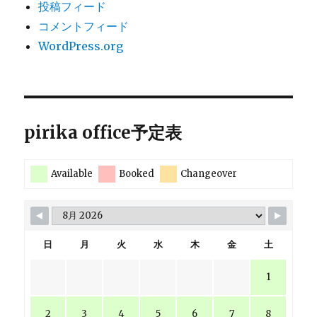
投稿フィード
コメントフィード
WordPress.org
pirika office予定表
Available
Booked
Changeover
日
月
火
水
木
金
土
1
2
3
4
5
6
7
8