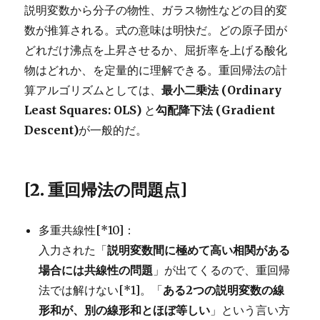
説明変数から分子の物性、ガラス物性などの目的変
数が推算される。式の意味は明快だ。どの原子団が
どれだけ沸点を上昇させるか、屈折率を上げる酸化
物はどれか、を定量的に理解できる。重回帰法の計
算アルゴリズムとしては、
最小二乗法 (Ordinary
Least Squares: OLS)
と
勾配降下法 (Gradient
Descent)
が一般的だ。
[2. 重回帰法の問題点]
多重共線性[*10]：
入力された「
説明変数間に極めて高い相関がある
場合には共線性の問題
」が出てくるので、重回帰
法では解けない[*1]。「
ある2つの説明変数の線
形和が、別の線形和とほぼ等しい
」という言い方