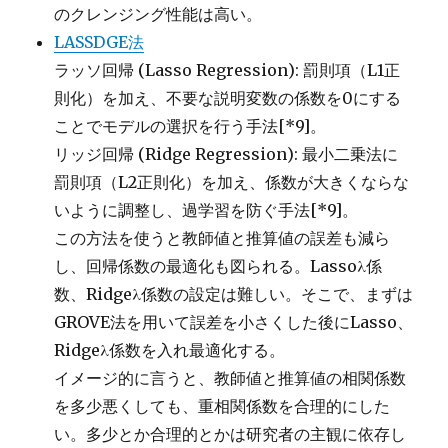
のクレンジング性能は高い。
LASSDGE法
ラッソ回帰 (Lasso Regression): 罰則項（L1正
則化）を加え、不要な説明変数の係数を0にする
ことでモデルの選択を行う手法[*9]。
リッジ回帰 (Ridge Regression): 最小二乗法に
罰則項（L2正則化）を加え、係数が大きくならな
いように調整し、過学習を防ぐ手法[*9]。
この方法を使うと教師値と推算値の誤差も減ら
し、回帰係数の最適化も図られる。Lassoλ係
数、Ridgeλ係数の設定は難しい。そこで、まずは
GROVE法を用いて誤差を小さくした後にLasso、
Ridgeλ係数を入れ最適化する。
イメージ的に言うと、教師値と推算値の相関係数
を多少悪くしても、重相関係数を合理的にした
い。多少とか合理的とかは研究者の主観に依存し