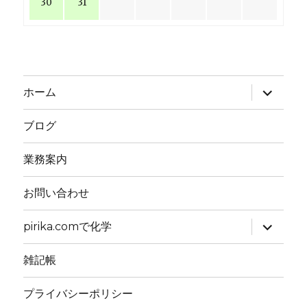
30
31
サ
ホーム
ブ
メ
ニ
ブログ
ュ
ー
を
業務案内
展
開
お問い合わせ
サ
pirika.comで化学
ブ
メ
ニ
雑記帳
ュ
ー
を
プライバシーポリシー
展