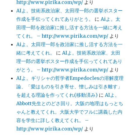
http://www.pirika.com/wp/
より
AIよ。技術系政治家、太田理一郎の選挙ポスター
作成を手伝ってくれてありがとう。
に
Aiよ。太
田理一郎を政治家に推し活する方法を一緒に考え
てくれ。 – http://www.pirika.com/wp/
より
Aiよ。太田理一郎を政治家に推し活する方法を一
緒に考えてくれ。
に
AIよ。技術系政治家、太田
理一郎の選挙ポスター作成を手伝ってくれてあり
がとう。 – http://www.pirika.com/wp/
より
AIよ。ギリシャの哲学者Empedoclesの溶解度理
論、「愛はものを引き寄せ、憎しみは引き離す」
を超える理論を作ってくれ(移動済み)
に
AIよ。
Abbott先生とのどさ回り。大阪の地理はもっとち
ゃんと教えてくれ。大阪大学でフルに講義した内
容を学生に詳しく教えてくれ。 –
http://www.pirika.com/wp/
より