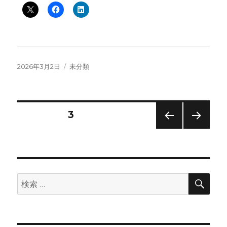
投
カ
2026年3月2日
未分類
稿
テ
日:
ゴ
リ
ー
投
固定ページ
3
前の
次の
稿
ペー
ペー
ジ
ジ
の
検
検
ペ
索
索:
ー