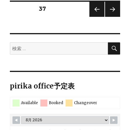
に
投
固定ページ
37
ハ
ン
前の
次の
稿
セ
ペー
ペー
ン
ジ
ジ
の
の
溶
検
検
解
ペ
索
索:
度
パ
ー
ラ
メ
ジ
ー
pirika office予定表
タ
（HSP)
送
を
使
Available
Booked
Changeover
り
う。
（移
動
済