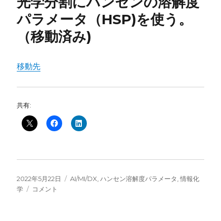
光学分割にハンセンの溶解度
パラメータ（HSP)を使う。
（移動済み)
移動先
共有:
投
カ
2022年5月22日
AI/MI/DX
,
ハンセン溶解度パラメータ
,
情報化
稿
光
テ
学
コメント
日:
学
ゴ
分
リ
割
ー