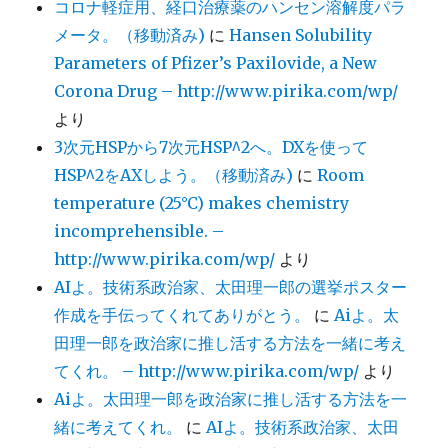
コロナ軽症用、経口治療薬のハンセン溶解度パラ
メータ。（移動済み)
に
Hansen Solubility
Parameters of Pfizer’s Paxilovide, a New
Corona Drug – http://www.pirika.com/wp/
より
3次元HSPから7次元HSP^2へ。DXを使って
HSP^2をAXしよう。（移動済み)
に
Room
temperature (25°C) makes chemistry
incomprehensible. –
http://www.pirika.com/wp/
より
AIよ。技術系政治家、太田理一郎の選挙ポスター
作成を手伝ってくれてありがとう。
に
Aiよ。太
田理一郎を政治家に推し活する方法を一緒に考え
てくれ。 – http://www.pirika.com/wp/
より
Aiよ。太田理一郎を政治家に推し活する方法を一
緒に考えてくれ。
に
AIよ。技術系政治家、太田